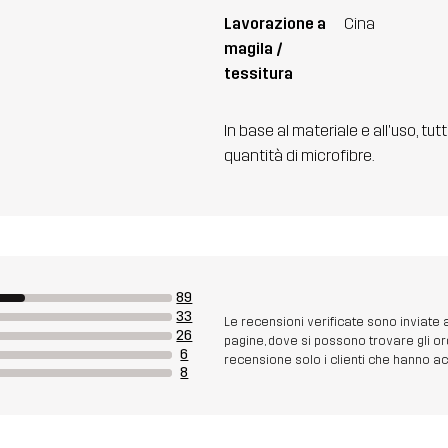
Lavorazione a
Cina
magila /
tessitura
In base al materiale e all'uso, tut
quantità di microfibre.
89
33
Le recensioni verificate sono inviate
26
pagine, dove si possono trovare gli or
6
recensione solo i clienti che hanno acq
8