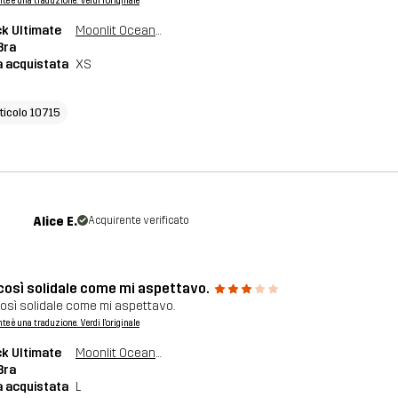
nte è una traduzione. Verdi l'originale
k Ultimate
Moonlit Ocean/Grey Melange
Bra
a acquistata
XS
rticolo 10715
Alice E.
Acquirente verificato
così solidale come mi aspettavo.
osì solidale come mi aspettavo.
nte è una traduzione. Verdi l'originale
k Ultimate
Moonlit Ocean/Grey Melange
Bra
a acquistata
L