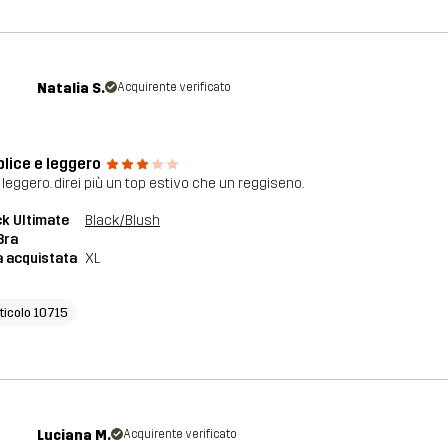
Natalia S.
Acquirente verificato
lice e leggero
 leggero. direi più un top estivo che un reggiseno.
k Ultimate
Black/Blush
Bra
a acquistata
XL
rticolo 10715
Luciana M.
Acquirente verificato