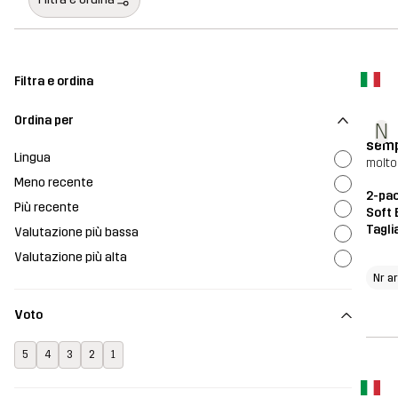
Filtra e ordina
Ordina per
N
semp
Lingua
molto
Meno recente
2-pac
Più recente
Soft 
Tagli
Valutazione più bassa
Valutazione più alta
Nr a
Voto
5
4
3
2
1