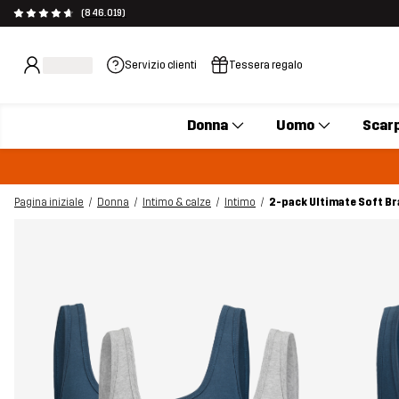
(846.019)
Servizio clienti
Tessera regalo
Donna
Uomo
Scar
Pagina iniziale
Donna
Intimo & calze
Intimo
2-pack Ultimate Soft B