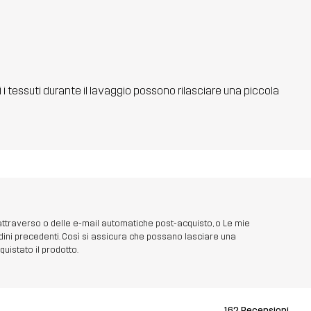
ti i tessuti durante il lavaggio possono rilasciare una piccola
 attraverso o delle e-mail automatiche post-acquisto, o Le mie
dini precedenti. Così si assicura che possano lasciare una
uistato il prodotto.
162 Recensioni