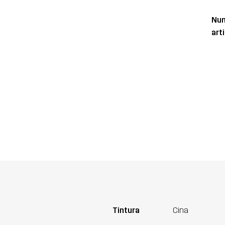
Num
art
Tintura
Cina