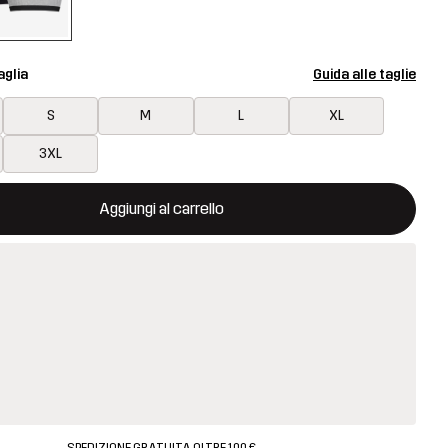
aglia
Guida alle taglie
S
M
L
XL
3XL
aprirà una finestra modale per confermare un nuovo articolo nel ca
isponibile
Aggiungi al carrello
SPEDIZIONE GRATUITA OLTRE 100 €