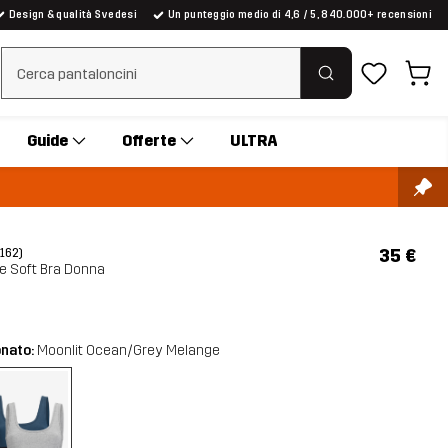
Design & qualità Svedesi
Un punteggio medio di 4,6 / 5, 840.000+ recensioni
Cancella ricerca
Guide
Offerte
ULTRA
35 €
(162)
e Soft Bra Donna
onato:
Moonlit Ocean/Grey Melange