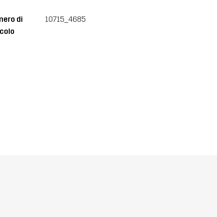
ero di
10715_4685
icolo