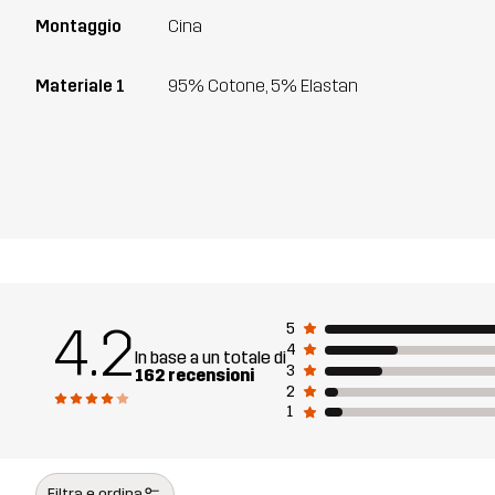
Montaggio
Cina
Materiale 1
95% Cotone, 5% Elastan
4.2
5
4
In base a un totale di
3
162 recensioni
2
1
Filtra e ordina