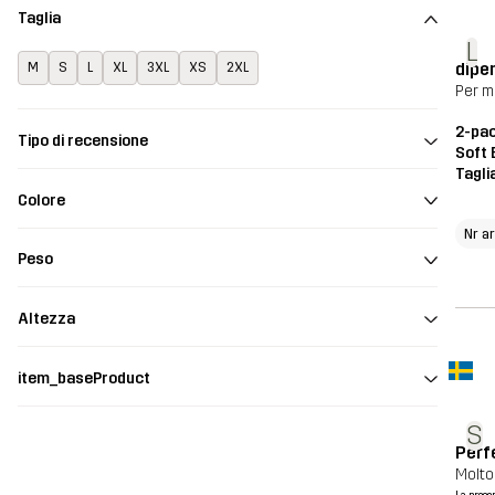
Taglia
L
dipen
M
S
L
XL
3XL
XS
2XL
Per m
2-pac
Tipo di recensione
Soft 
Tagli
Colore
Nr a
Peso
Altezza
item_baseProduct
S
Perf
Molt