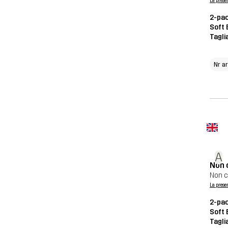
La prese
2-pac
Soft 
Tagli
Nr a
A
Non 
Non c
La prese
2-pac
Soft 
Tagli