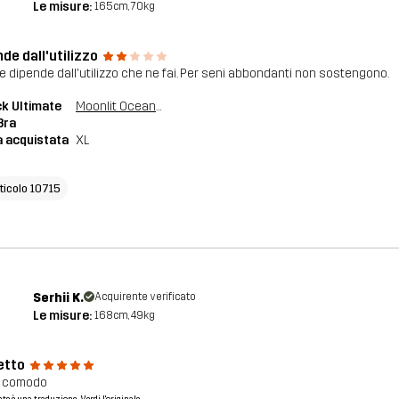
Le misure:
165cm, 70kg
de dall'utilizzo
e dipende dall'utilizzo che ne fai. Per seni abbondanti non sostengono.
k Ultimate
Moonlit Ocean/Grey Melange
Bra
a acquistata
XL
rticolo 10715
Serhii K.
Acquirente verificato
Le misure:
168cm, 49kg
etto
o comodo