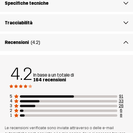
Numero di
10715_4685
Specifiche tecniche
articolo
Tracciabilità
Recensioni
(4.2)
4.2
In base a un totale di
164 recensioni
5
91
4
33
3
26
2
6
1
8
Le recensioni verificate sono inviate attraverso o delle e-mail