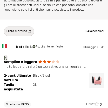
automatiche post-acquisto, o Le mie pagine, dove si possono trovare
gli ordini precedenti. Così si assicura che possano lasciare una
recensione solo i clienti che hanno acquistato il prodotto.
Filtra e ordina
164 Recensioni
Natalia S.
Acquirente verificato
18 maggio 2026
N
semplice e leggero
molto leggero. direi più un top estivo che un reggiseno.
2-pack Ultimate
Black/Blush
Soft Bra
Taglia
XL
acquistata
Utile?
0
Nr articolo 10715