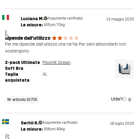
Luciana M.
Acquirente verificato
13 maggio 2025
Le misure:
165cm, 70kg
L
dipende dall'utilizzo
Per me dipende dall'utilizzo che ne fai. Per seni abbondanti non
sostengono.
2-pack Ultimate
Moonlit Ocean/Grey Melange
Soft Bra
Taglia
XL
acquistata
Utile?
0
Nr articolo 10715
Serhii K.
Acquirente verificato
16 luglio 2026
Le misure:
168cm, 49kg
S