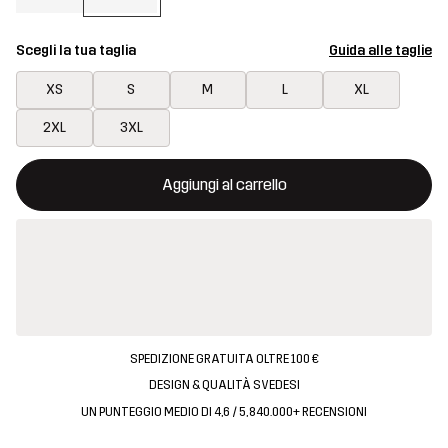
Scegli la tua taglia
Guida alle taglie
XS
S
M
L
XL
2XL
3XL
Questo tasto aprirà una finestra modale per confermare un nuovo
{{size}} non disponibile
Aggiungi al carrello
SPEDIZIONE GRATUITA OLTRE 100 €
DESIGN & QUALITÀ SVEDESI
UN PUNTEGGIO MEDIO DI 4,6 / 5, 840.000+ RECENSIONI