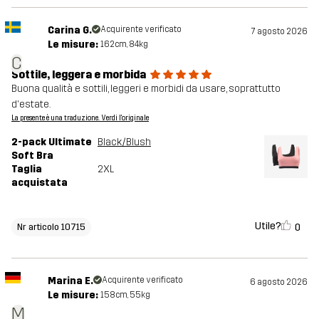
Carina G.
Acquirente verificato
7 agosto 2026
Le misure:
162cm, 84kg
C
Sottile, leggera e morbida
Buona qualità e sottili, leggeri e morbidi da usare, soprattutto
d'estate.
La presente è una traduzione. Verdi l'originale
2-pack Ultimate
Black/Blush
Soft Bra
Taglia
2XL
acquistata
Utile?
0
Nr articolo 10715
Marina E.
Acquirente verificato
6 agosto 2026
Le misure:
158cm, 55kg
M