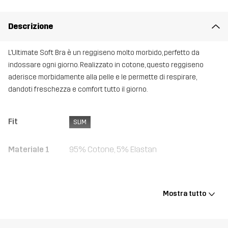
Descrizione
L’Ultimate Soft Bra è un reggiseno molto morbido, perfetto da
indossare ogni giorno. Realizzato in cotone, questo reggiseno
aderisce morbidamente alla pelle e le permette di respirare,
dandoti freschezza e comfort tutto il giorno.
Fit
SLIM
Materiale 1
95% Cotone, 5% Elastan
Peso
85g per una taglia M
Mostra tutto
Realizzato per
MULTIFUNZIONE