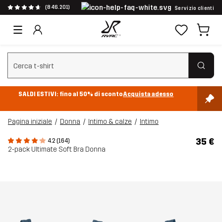
(846.201)
Servizio clienti
Cancella ricerca
SALDI ESTIVI: fino al 50% di sconto
Acquista adesso
Pagina iniziale
Donna
Intimo & calze
Intimo
35 €
4.2 (164)
2-pack Ultimate Soft Bra Donna