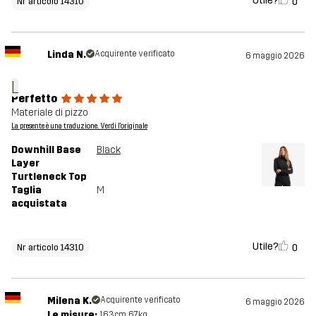
Utile?
0
Nr articolo 14310
Linda N.
Acquirente verificato
6 maggio 2026
L
Perfetto
Materiale di pizzo
La presente è una traduzione. Verdi l'originale
Downhill Base
Black
Layer
Turtleneck Top
Taglia
M
acquistata
Utile?
0
Nr articolo 14310
Milena K.
Acquirente verificato
6 maggio 2026
Le misure:
163cm, 67kg