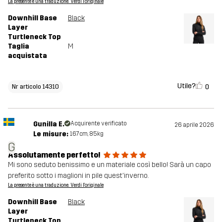
La presente è una traduzione. Verdi l'originale
Downhill Base
Black
Layer
Turtleneck Top
Taglia
M
acquistata
Utile?
0
Nr articolo 14310
Gunilla E.
Acquirente verificato
26 aprile 2026
Le misure:
167cm, 85kg
G
Assolutamente perfetto!
Mi sono seduto benissimo e un materiale così bello! Sarà un capo
preferito sotto i maglioni in pile quest'inverno.
La presente è una traduzione. Verdi l'originale
Downhill Base
Black
Layer
Turtleneck Top