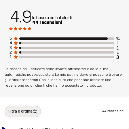
Materiale 1
90% Poliestere (Riciclato), 10% Elastan
4.9
In base a un totale di
Peso
310g per una taglia M
44 recensioni
Realizzato per
MULTIFUNZIONE
5
41
4
1
3
1
Numero di
14310_4156
2
1
1
0
articolo
Le recensioni verificate sono inviate attraverso o delle e-mail
automatiche post-acquisto, o Le mie pagine, dove si possono trovare
gli ordini precedenti. Così si assicura che possano lasciare una
recensione solo i clienti che hanno acquistato il prodotto.
Filtra e ordina
44 Recensioni