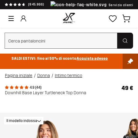
(845.966)
Servizio clienti
Cancella ricerca
SALDI ESTIVI: fino al 50% di sconto
Acquista adesso
Pagina iniziale
Donna
Intimo termico
49 €
4.9 (44)
Downhill Base Layer Turtleneck Top Donna
Il modello indossa