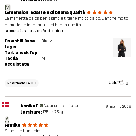
M
Dimensioni adatte e di buona qualità
La maglietta calza benissimo e ti tiene molto caldo. È anche molto
comodo da indossare e di buona qualità
La presente è una traduzione. Verdi l'originale
Downhill Base
Black
Layer
Turtleneck Top
Taglia
M
acquistata
Utile?
0
Nr articolo 14310
Annika E.
Acquirente verificato
6 maggio 2026
Le misure:
175cm, 75kg
A
Annika
Si adatta benissimo