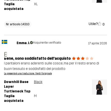
Taglia
XL
acquistata
Utile?
0
Nr articolo 14310
Emma J.
Acquirente verificato
17 aprile 2026
E
Bene, sono soddisfatto dell'acquisto
I pantaloni erano aderenti sulle cosce, ma per il resto erano di
buon tessuto e soddisfatti del prodotto
La presente è una traduzione. Verdi l'originale
Downhill Base
Black
Layer
Turtleneck Top
Taglia
M
acquistata