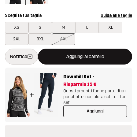
Scegli la tua taglia
Guida alle taglie
XS
S
M
L
XL
2XL
3XL
4XL
Questo tasto aprirà una finestra modale per confermare un nuovo
{{size}} non disponibile
Notifica
Aggiungi al carrello
Downhill Set
-
Risparmia
15 €
Questi prodotti fanno parte di un
+
pacchetto: completa subito il tuo
set!
Aggiungi