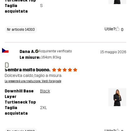
Turtleneck Top
Taglia
S
acquistata
Utile?
0
Nr articolo 14310
Dana A.
Acquirente verificato
15 maggio 2026
Le misure:
164cm, 83kg
D
Sembra molto buono.
Dolcevita caldo, taglio a misura.
La presente è una traduzione. Verdi l'originale
Downhill Base
Black
Layer
Turtleneck Top
Taglia
2XL
acquistata