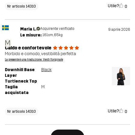
Utile?
0
Nr articolo 14310
Maria L.
Acquirente verificato
9 aprile 2026
Le misure:
161cm, 65kg
M
Caldo e confortevole
Morbido e comodo, vestibilità perfetta
La presente è una traduzione. Verdi l'originale
Downhill Base
Black
Layer
Turtleneck Top
Taglia
M
acquistata
Utile?
0
Nr articolo 14310