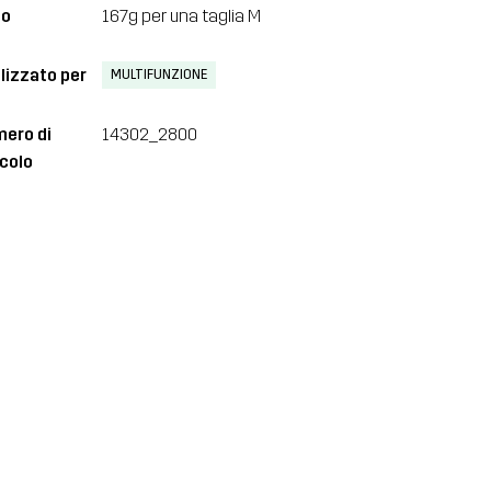
so
167g per una taglia M
lizzato per
MULTIFUNZIONE
ero di
14302_2800
icolo