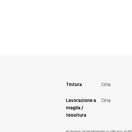
Tintura
Cina
Lavorazione a
Cina
magila /
tessitura
In base al materiale e all'uso, tut