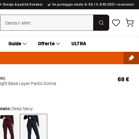
Design & qualità Svedesi
Un punteggio medio di 4,6 / 5, 840.000+ recensioni
Cancella ricerca
Guide
Offerte
ULTRA
69 €
(45)
Light Base Layer Pants Donna
onato:
Deep Navy