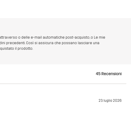
 attraverso o delle e-mail automatiche post-acquisto, o Le mie
dini precedenti. Così si assicura che possano lasciare una
uistato il prodotto.
45 Recensioni
23 luglio 2026