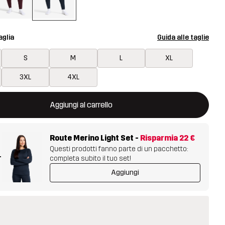
aglia
Guida alle taglie
S
M
L
XL
3XL
4XL
aprirà una finestra modale per confermare un nuovo articolo nel ca
isponibile
Aggiungi al carrello
Route Merino Light Set
-
Risparmia
22 €
Questi prodotti fanno parte di un pacchetto:
+
completa subito il tuo set!
Aggiungi