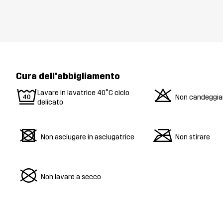
Cura dell'abbigliamento
9
o
Lavare in lavatrice 40°C ciclo
Non candeggia
delicato
d
m
Non asciugare in asciugatrice
Non stirare
U
Non lavare a secco