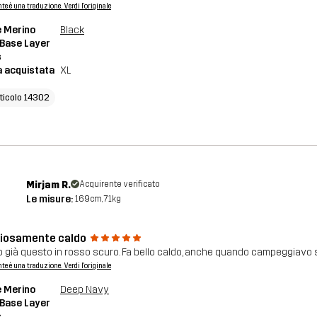
nte è una traduzione. Verdi l'originale
 Merino
Black
 Base Layer
s
a acquistata
XL
rticolo 14302
Mirjam R.
Acquirente verificato
Le misure:
169cm, 71kg
ziosamente caldo
 già questo in rosso scuro. Fa bello caldo, anche quando campeggiavo so
nte è una traduzione. Verdi l'originale
 Merino
Deep Navy
 Base Layer
s