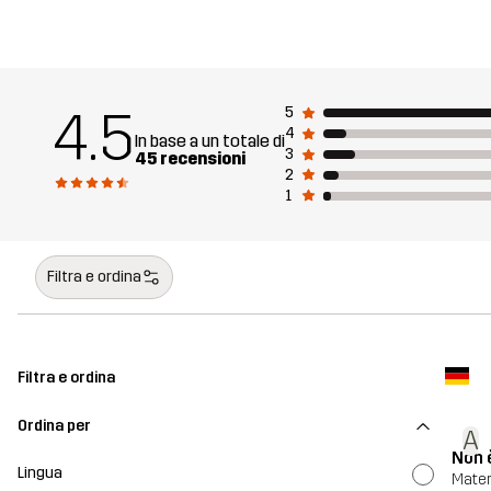
4.5
5
4
In base a un totale di
3
45 recensioni
2
1
Filtra e ordina
Filtra e ordina
Ordina per
A
Non 
Lingua
Mater