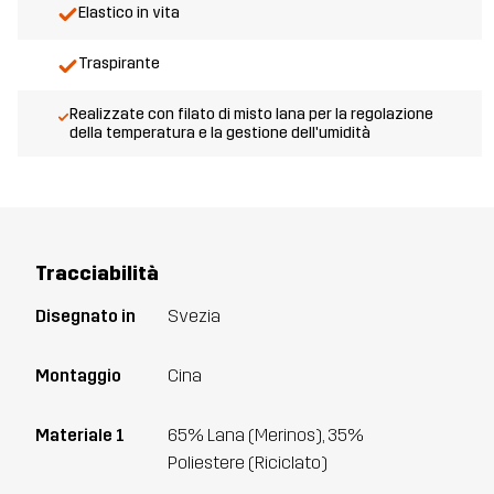
Elastico in vita
Traspirante
Realizzate con filato di misto lana per la regolazione
della temperatura e la gestione dell'umidità
Tracciabilità
Disegnato in
Svezia
Montaggio
Cina
Materiale 1
65% Lana (Merinos), 35%
Poliestere (Riciclato)