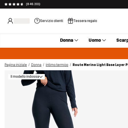
(846.201)
Servizio clienti
Tessera regalo
Donna
Uomo
Scar
Pagina iniziale
Donna
Intimo termico
Route Merino Light Base Layer 
Il modello indossa