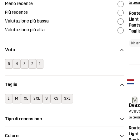
Meno recente
La prese
Più recente
Route
Light
Valutazione più bassa
Pant
Valutazione più alta
Tagli
Nr a
Voto
5
4
3
2
1
Taglia
M
L
M
XL
2XL
S
XS
3XL
Deli
Avevo
La prese
Tipo di recensione
Route
Light
Colore
Pant