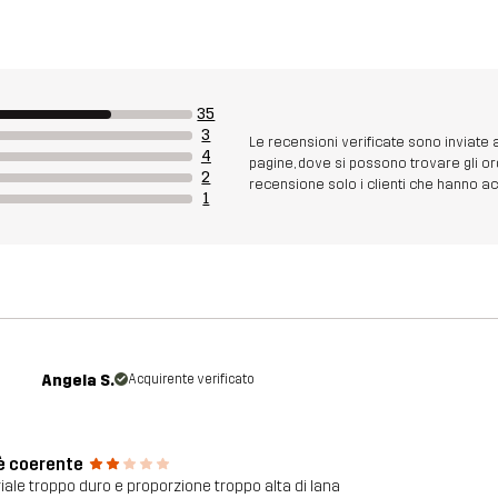
35
3
Le recensioni verificate sono inviate
4
pagine, dove si possono trovare gli or
2
recensione solo i clienti che hanno acq
1
Angela S.
Acquirente verificato
è coerente
iale troppo duro e proporzione troppo alta di lana