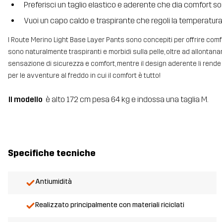
Preferisci un taglio elastico e aderente che dia comfort sotto
Vuoi un capo caldo e traspirante che regoli la temperatur
I Route Merino Light Base Layer Pants sono concepiti per offrire comfor
sono naturalmente traspiranti e morbidi sulla pelle, oltre ad allontanare
sensazione di sicurezza e comfort, mentre il design aderente li rende i
per le avventure al freddo in cui il comfort è tutto!
Il modello
è alto 172 cm pesa 64 kg e indossa una taglia M.
Specifiche tecniche
Antiumidità
Realizzato principalmente con materiali riciclati