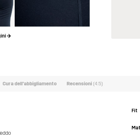
ini
Cura dell'abbigliamento
Recensioni
(4.5)
Fit
Mat
freddo