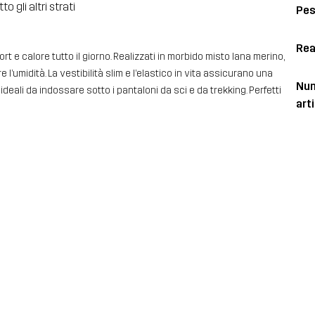
 gli altri strati
Pe
a
Rea
t e calore tutto il giorno. Realizzati in morbido misto lana merino,
 l’umidità. La vestibilità slim e l’elastico in vita assicurano una
Num
deali da indossare sotto i pantaloni da sci e da trekking. Perfetti
art