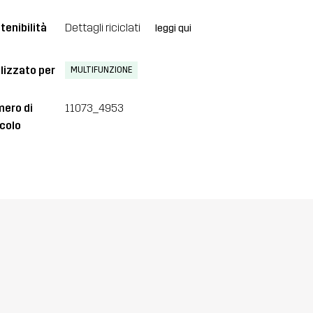
tenibilità
Dettagli riciclati
leggi qui
lizzato per
MULTIFUNZIONE
ero di
11073_4953
icolo