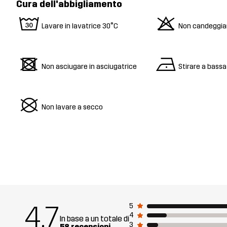
Cura dell'abbigliamento
w
o
Lavare in lavatrice 30°C
Non candeggia
d
n
Non asciugare in asciugatrice
Stirare a bass
U
Non lavare a secco
4.7
5
4
In base a un totale di
3
58 recensioni