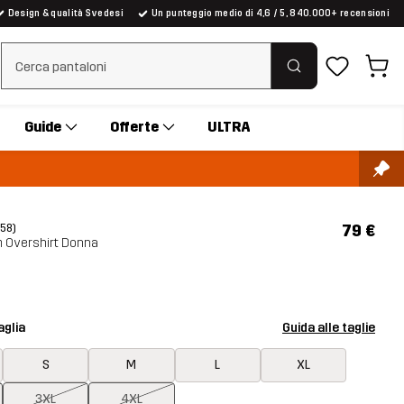
Design & qualità Svedesi
Un punteggio medio di 4,6 / 5, 840.000+ recensioni
Cancella ricerca
Guide
Offerte
ULTRA
79 €
(58)
 Overshirt Donna
aglia
Guida alle taglie
S
M
L
XL
3XL
4XL