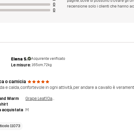
pagine, dove si possono trovare gli or
0
recensione solo i clienti che hanno acq
0
Elena S.
Acquirente verificato
Le misure:
165cm, 72kg
ca o camicia
da e calda, confortevole in ogni attività, per andare a cavallo è verament
land Warm
Grape Leaf/Oatmeal
hirt
a acquistata
M
rticolo 11073