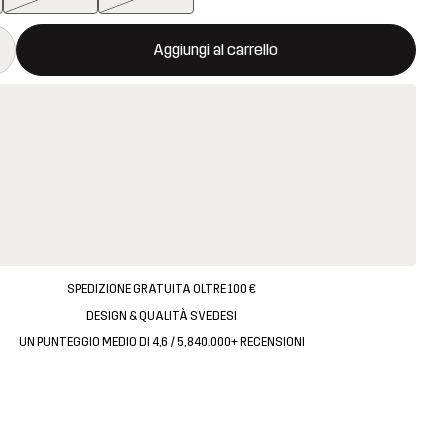
aprirà una finestra modale per confermare un nuovo articolo nel ca
isponibile
Aggiungi al carrello
SPEDIZIONE GRATUITA OLTRE 100 €
DESIGN & QUALITÀ SVEDESI
UN PUNTEGGIO MEDIO DI 4,6 / 5, 840.000+ RECENSIONI