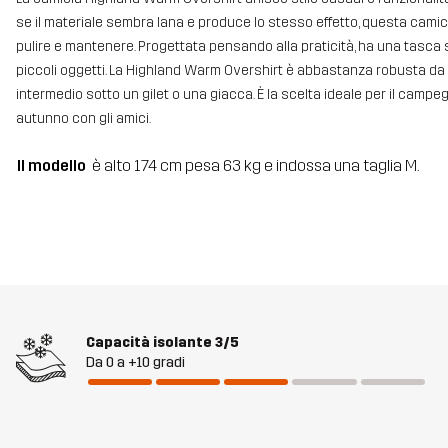
se il materiale sembra lana e produce lo stesso effetto, questa camici
pulire e mantenere. Progettata pensando alla praticità, ha una tasca s
piccoli oggetti. La Highland Warm Overshirt è abbastanza robusta d
intermedio sotto un gilet o una giacca. È la scelta ideale per il camp
autunno con gli amici.
Il modello
è alto 174 cm pesa 63 kg e indossa una taglia M.
Capacità isolante
3/5
Da 0 a +10 gradi