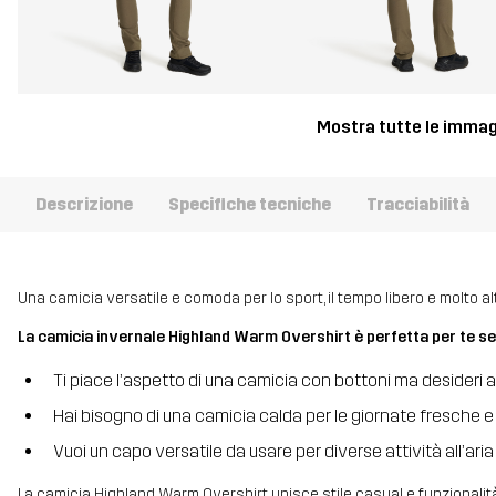
Mostra tutte le immag
Descrizione
Specifiche tecniche
Tracciabilità
Una camicia versatile e comoda per lo sport, il tempo libero e molto alt
La camicia invernale Highland Warm Overshirt è perfetta per te se
Ti piace l’aspetto di una camicia con bottoni ma desideri 
Hai bisogno di una camicia calda per le giornate fresche e
Vuoi un capo versatile da usare per diverse attività all’aria
La camicia Highland Warm Overshirt unisce stile casual e funzionalit