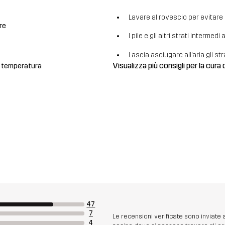
Lavare al rovescio per evitare la
re
I pile e gli altri strati intermed
Lascia asciugare all’aria gli str
Visualizza più consigli per la cura 
a temperatura
47
7
Le recensioni verificate sono inviate
4