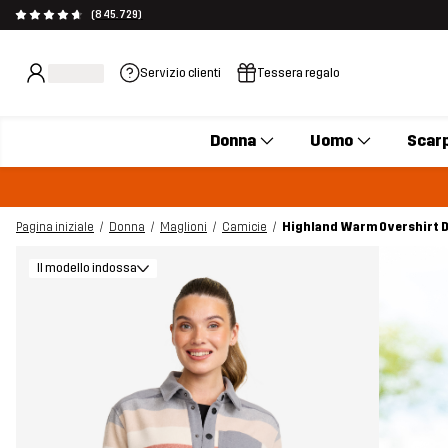
(845.729)
Servizio clienti
Tessera regalo
Donna
Uomo
Scar
Pagina iniziale
Donna
Maglioni
Camicie
Highland Warm Overshirt 
Il modello indossa