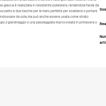
a-giacca è realizzata in resistente poliestere, rendendola facile da
Sos
ul petto e due tasche per le mani, perfette per scaldarsi o portare
a indossare da sola, ma può anche essere usata come strato
eggio, il giardinaggio o una passeggiata improvvisata in primavera o
Rea
Num
art