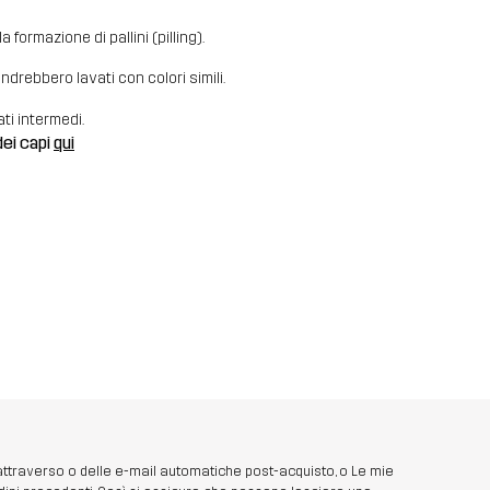
 formazione di pallini (pilling).
i andrebbero lavati con colori simili.
ati intermedi.
dei capi
qui
 attraverso o delle e-mail automatiche post-acquisto, o Le mie