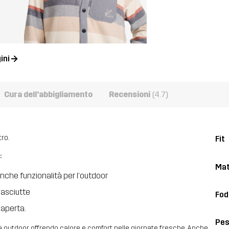
ini
Cura dell'abbigliamento
Recensioni
(4.7)
ro.
Fit
:
Mat
anche funzionalità per l’outdoor
 asciutte
Fod
 aperta.
Pe
à outdoor, offrendo calore e comfort nelle giornate fresche. Anche