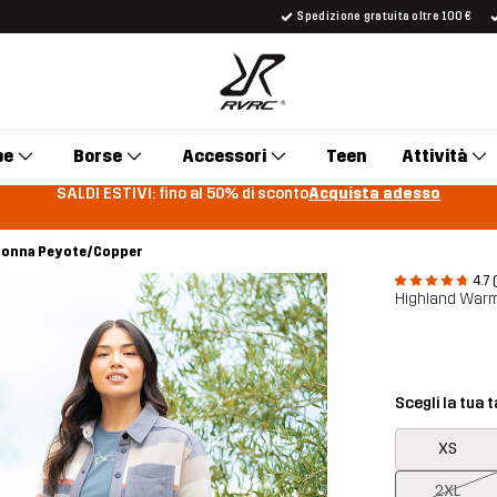
Spedizione gratuita oltre 100 €
pe
Borse
Accessori
Teen
Attività
SALDI ESTIVI: fino al 50% di sconto
Acquista adesso
Donna Peyote/Copper
4.7 
Highland Warm
Scegli la tua t
XS
2XL