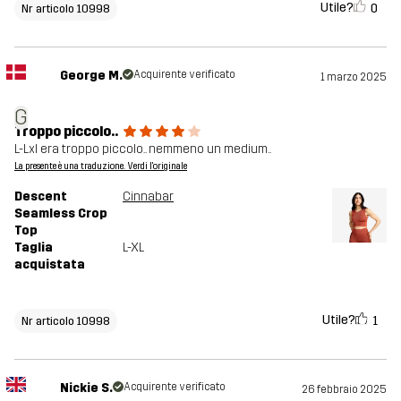
Utile?
0
Nr articolo 10998
George M.
Acquirente verificato
1 marzo 2025
G
Troppo piccolo..
L-Lxl era troppo piccolo.. nemmeno un medium..
La presente è una traduzione. Verdi l'originale
Descent
Cinnabar
Seamless Crop
Top
Taglia
L-XL
acquistata
Utile?
1
Nr articolo 10998
Nickie S.
Acquirente verificato
26 febbraio 2025