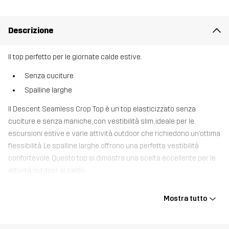
Descrizione
Il top perfetto per le giornate calde estive.
Senza cuciture
Spalline larghe
Il Descent Seamless Crop Top è un top elasticizzato senza
cuciture e senza maniche, con vestibilità slim, ideale per le
escursioni estive e varie attività outdoor che richiedono un’ottima
flessibilità. Le spalline larghe offrono una perfetta vestibilità
confortevole. Questo top si dimostra una scelta eccellente per le
attività outdoor al caldo.
Il modello
è alto 171 cm e indossa una taglia S
Mostra tutto
Fit
SLIM