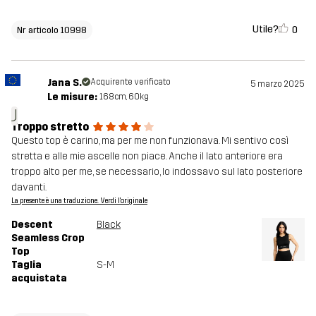
Utile?
0
Nr articolo 10998
Jana S.
Acquirente verificato
5 marzo 2025
Le misure:
168cm, 60kg
J
Troppo stretto
Questo top è carino, ma per me non funzionava. Mi sentivo così
stretta e alle mie ascelle non piace. Anche il lato anteriore era
troppo alto per me, se necessario, lo indossavo sul lato posteriore
davanti.
La presente è una traduzione. Verdi l'originale
Descent
Black
Seamless Crop
Top
Taglia
S-M
acquistata