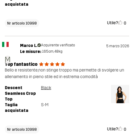
acquistata
Utile?
0
Nr articolo 10998
Marco L.
Acquirente verificato
5 marzo 2026
Le misure:
165cm, 48kg
M
Top fantastico
Bello e resistente,non stinge troppo ma permette di svolgere un
allenamento in pieno stile ed in estrema comodità
Descent
Black
Seamless Crop
Top
Taglia
S-M
acquistata
Utile?
0
Nr articolo 10998