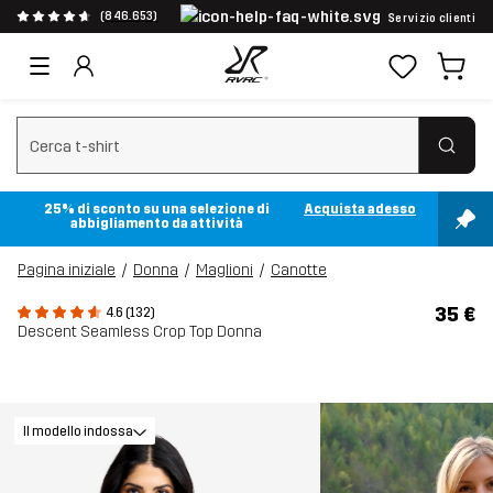
(846.653)
Servizio clienti
Cancella ricerca
25% di sconto su una selezione di
Acquista adesso
abbigliamento da attività
Pagina iniziale
Donna
Maglioni
Canotte
35 €
4.6 (132)
Descent Seamless Crop Top Donna
Il modello indossa