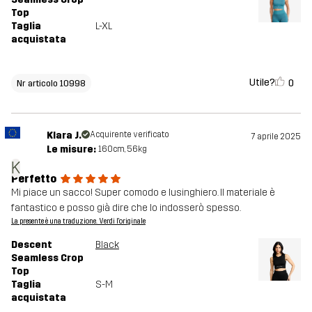
Top
Taglia
L-XL
acquistata
Utile?
0
Nr articolo 10998
Klara J.
Acquirente verificato
7 aprile 2025
Le misure:
160cm, 56kg
K
Perfetto
Mi piace un sacco! Super comodo e lusinghiero. Il materiale è
fantastico e posso già dire che lo indosserò spesso.
La presente è una traduzione. Verdi l'originale
Descent
Black
Seamless Crop
Top
Taglia
S-M
acquistata