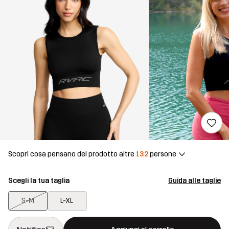
Scopri cosa pensano del prodotto altre
132
persone
Scegli la tua taglia
Guida alle taglie
S-M
L-XL
Questo tasto aprirà una finestra modale per confermare un nuovo
{{size}} non disponibile