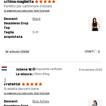
Ottima maglietta
Perfetto per camminare d'estate
La presente è una traduzione. Verdi l'originale
Descent
Black
Seamless Crop
Top
Taglia
S-M
acquistata
Utile?
0
Nr articolo 10998
Joliene W.
Acquirente verificato
9 novembre 2025
Le misure:
176cm, 65kg
J
Prefetto!
Si adatta davvero bene.
La presente è una traduzione. Verdi l'originale
Descent
Blue Ashes
Seamless Crop