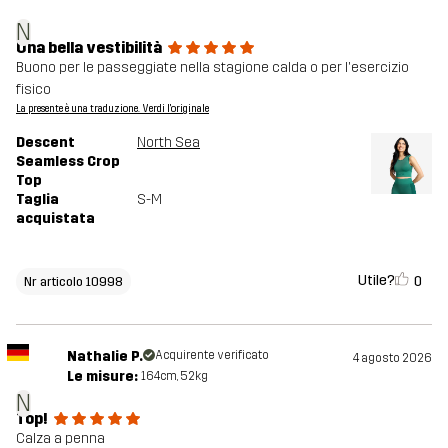
N
Una bella vestibilità
Buono per le passeggiate nella stagione calda o per l'esercizio
fisico
La presente è una traduzione. Verdi l'originale
Descent
North Sea
Seamless Crop
Top
Taglia
S-M
acquistata
Utile?
0
Nr articolo 10998
Nathalie P.
Acquirente verificato
4 agosto 2026
Le misure:
164cm, 52kg
N
Top!
Calza a penna