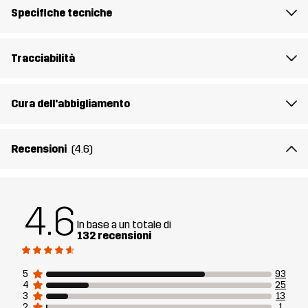
Specifiche tecniche
Materiale 1
66% Poliammide, 29% Poliestere, 5%
Elastan
Tracciabilità
Peso
125g per una taglia M
Cura dell'abbigliamento
Realizzato per
TREKKING
MULTIFUNZIONE
Recensioni
(4.6)
Numero di
10998_2001
articolo
4.6
In base a un totale di
132 recensioni
5
93
4
25
3
13
2
1