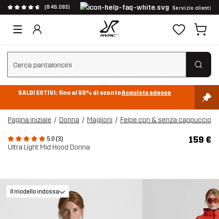
(846.093)
Servizio clienti
Cancella ricerca
SALDI ESTIVI: fino al 50% di sconto
Acquista adesso
Pagina iniziale
Donna
Maglioni
Felpe con & senza cappuccio
159 €
5.0 (3)
Ultra Light Mid Hood Donna
Il modello indossa