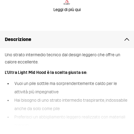
Leggi di più qui
Descrizione
Uno strato intermedio tecnico dal design leggero che offre un
calore eccellente.
L’Ultra Light Mid Hood è la scelta giusta se:
Vuoi un pile sottile ma sorprendentemente caldo per le
attività più impegnative
Hai bisogno di uno strato intermedio traspirante, indossabile
anche da solo come pile
Preferisci un abbigliamento leggero realizzato con materiali
pregiati