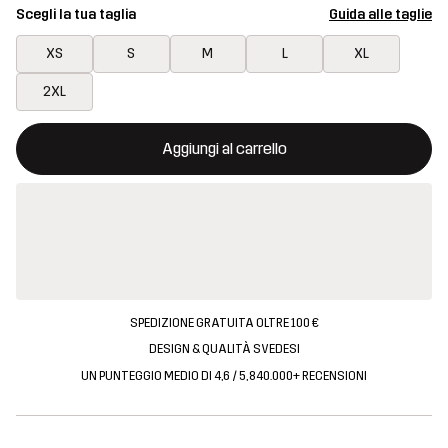
Scegli la tua taglia
Guida alle taglie
XS
S
M
L
XL
2XL
Questo tasto aprirà una finestra modale per confermare un nuovo
{{size}} non disponibile
Aggiungi al carrello
SPEDIZIONE GRATUITA OLTRE 100 €
DESIGN & QUALITÀ SVEDESI
UN PUNTEGGIO MEDIO DI 4,6 / 5, 840.000+ RECENSIONI