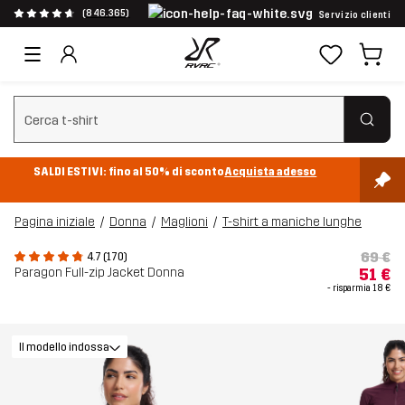
(846.365)
Servizio clienti
Cancella ricerca
SALDI ESTIVI: fino al 50% di sconto
Acquista adesso
Pagina iniziale
Donna
Maglioni
T-shirt a maniche lunghe
69 €
4.7 (170)
Paragon Full-zip Jacket Donna
51 €
- risparmia
18 €
Il modello indossa