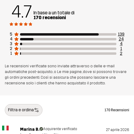
4.7
In base a un totale di
Fodera
92% Poliestere (Riciclato), 8% Elastan
170 recensioni
Realizzato per
CORSA E ALLENAMENTO
5
139
4
24
3
4
Numero di
14220_2593
2
1
1
2
articolo
Le recensioni verificate sono inviate attraverso o delle e-mail
automatiche post-acquisto, o Le mie pagine, dove si possono trovare
gli ordini precedenti. Così si assicura che possano lasciare una
recensione solo i clienti che hanno acquistato il prodotto.
Filtra e ordina
170 Recensioni
Marina B.
Acquirente verificato
27 aprile 2026