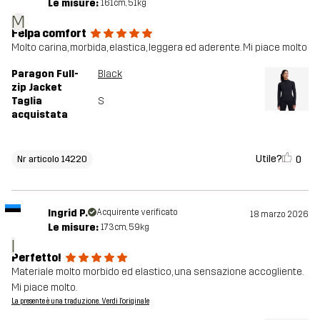
Le misure:
161cm, 51kg
M
Felpa comfort
Molto carina, morbida, elastica, leggera ed aderente. Mi piace molto
Paragon Full-
Black
zip Jacket
Taglia
S
acquistata
Utile?
0
Nr articolo 14220
Ingrid P.
Acquirente verificato
18 marzo 2026
Le misure:
173cm, 59kg
I
Perfetto!
Materiale molto morbido ed elastico, una sensazione accogliente.
Mi piace molto.
La presente è una traduzione. Verdi l'originale