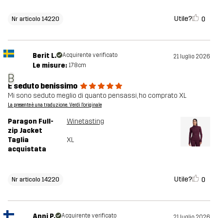
Utile?
0
Nr articolo 14220
Berit L.
Acquirente verificato
21 luglio 2026
Le misure:
178cm
B
È seduto benissimo
Mi sono seduto meglio di quanto pensassi, ho comprato XL
La presente è una traduzione. Verdi l'originale
Paragon Full-
Winetasting
zip Jacket
Taglia
XL
acquistata
Utile?
0
Nr articolo 14220
Anni P.
Acquirente verificato
21 luglio 2026