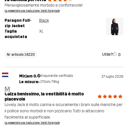
Meravigliosamente morbido e confortevole!
La presente è una traduzione. Verdi l'originale
Paragon Full-
Black
zip Jacket
Taglia
XL
acquistata
Utile?
0
Nr articolo 14220
Mirjam O.
Acquirente verificato
27 luglio 2026
Le misure:
170cm, 78kg
M
Calza benissimo, la vestibilità è molto
piacevole
Lovely Jack è molto carina e sicuramente i brani sulle maniche per
il pollice sono morbidi e non pizzicano. Tutti si attaccano
facilmente al superficiale.
La presente è una traduzione. Verdi l'originale