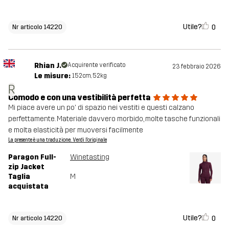
Utile?
0
Nr articolo 14220
Rhian J.
Acquirente verificato
23 febbraio 2026
Le misure:
152cm, 52kg
R
Comodo e con una vestibilità perfetta
Mi piace avere un po' di spazio nei vestiti e questi calzano
perfettamente. Materiale davvero morbido, molte tasche funzionali
e molta elasticità per muoversi facilmente
La presente è una traduzione. Verdi l'originale
Paragon Full-
Winetasting
zip Jacket
Taglia
M
acquistata
Utile?
0
Nr articolo 14220