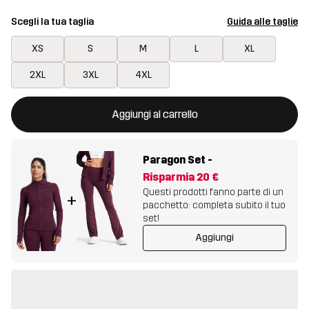
Scegli la tua taglia
Guida alle taglie
XS
S
M
L
XL
2XL
3XL
4XL
Questo tasto aprirà una finestra modale per confermare un nuovo
{{size}} non disponibile
Aggiungi al carrello
Paragon Set
-
Risparmia
20 €
Questi prodotti fanno parte di un
+
pacchetto: completa subito il tuo
set!
Aggiungi