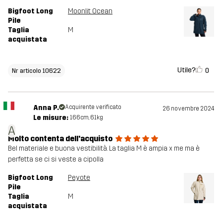
Bigfoot Long
Moonlit Ocean
Pile
Taglia
M
acquistata
Utile?
0
Nr articolo 10622
Anna P.
Acquirente verificato
26 novembre 2024
Le misure:
166cm, 61kg
A
Molto contenta dell'acquisto
Bel materiale e buona vestibilità. La taglia M è ampia x me ma è
perfetta se ci si veste a cipolla
Bigfoot Long
Peyote
Pile
Taglia
M
acquistata