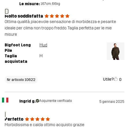
Le misure:
167cm, 66kg
D
Molto soddisfatta
Ottima qualità, piacevole sensazione di morbidezza e pesante
ideale per clima non troppo freddo. Taglia perfetta per le mie
misure
Bigfoot Long
Mud
Pile
Taglia
M
acquistata
Utile?
0
Nr articolo 10622
Ingrid g.
Acquirente verificato
5 gennaio 2025
I
Perfetto
Morbidissima e calda ottimo acquisto grazie