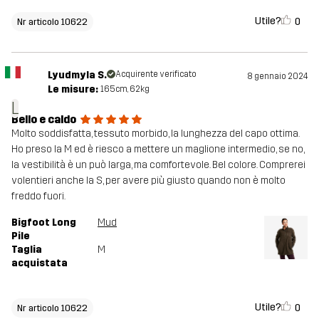
Utile?
0
Nr articolo 10622
Lyudmyla S.
Acquirente verificato
8 gennaio 2024
Le misure:
165cm, 62kg
L
Bello e caldo
Molto soddisfatta, tessuto morbido, la lunghezza del capo ottima.
Ho preso la M ed è riesco a mettere un maglione intermedio, se no,
la vestibilità è un può larga, ma comfortevole. Bel colore. Comprerei
volentieri anche la S, per avere più giusto quando non è molto
freddo fuori.
Bigfoot Long
Mud
Pile
Taglia
M
acquistata
Utile?
0
Nr articolo 10622