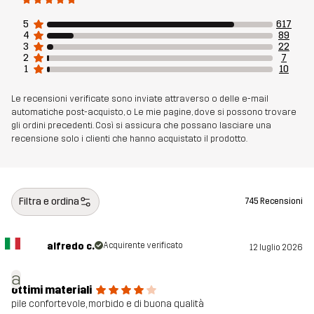
Materiale 1
100% Poliestere (Riciclato)
5
617
4
89
3
22
2
7
Peso
850g per una taglia M
1
10
Realizzato per
Le recensioni verificate sono inviate attraverso o delle e-mail
USO QUOTIDIANO
MULTIFUNZIONE
automatiche post-acquisto, o Le mie pagine, dove si possono trovare
gli ordini precedenti. Così si assicura che possano lasciare una
Numero di
10622_2248
recensione solo i clienti che hanno acquistato il prodotto.
articolo
Filtra e ordina
745 Recensioni
alfredo c.
Acquirente verificato
12 luglio 2026
a
ottimi materiali
pile confortevole, morbido e di buona qualità