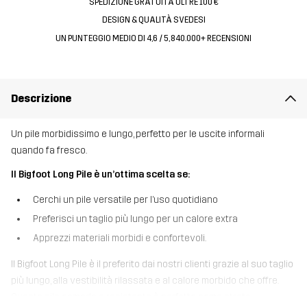
SPEDIZIONE GRATUITA OLTRE 100 €
DESIGN & QUALITÀ SVEDESI
UN PUNTEGGIO MEDIO DI 4,6 / 5, 840.000+ RECENSIONI
Descrizione
Un pile morbidissimo e lungo, perfetto per le uscite informali
quando fa fresco.
Il Bigfoot Long Pile è un’ottima scelta se:
Cerchi un pile versatile per l’uso quotidiano
Preferisci un taglio più lungo per un calore extra
Apprezzi materiali morbidi e confortevoli.
Il Bigfoot Long Pile è il preferito dai nostri clienti grazie al suo taglio
più lungo, alla vestibilità rilassata e al calore morbido che offre.
Questo pile comodo e resistente è perfetto come strato