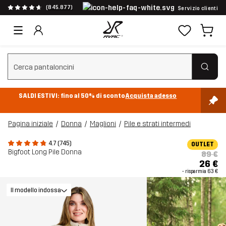
(845.877)
Servizio clienti
Cancella ricerca
SALDI ESTIVI: fino al 50% di sconto
Acquista adesso
Pagina iniziale
Donna
Maglioni
Pile e strati intermedi
4.7 (745)
OUTLET
Bigfoot Long Pile Donna
89 €
26 €
- risparmia
63 €
Il modello indossa