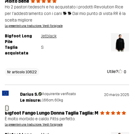
Molto bene
Ho 2 pastori tedeschi e ho acquistato i prodotti Revolution Rice
per l'addestramento con i cani 🐕 🐕 Dal mio punto di vista RR è la
scelta migliore
La presente è una traduzione. Verdi l'originale
Bigfoot Long
Jetblack
Pile
Taglia
S
acquistata
Utile?
0
Nr articolo 10622
Darius S.
Acquirente verificato
20 marzo 2025
Le misure:
166cm, 60kg
D
Bigfoot Fango Lungo Donna Taglia Taglia: M
È molto morbido e caldo. Fitts perfetto.
La presente è una traduzione. Verdi l'originale