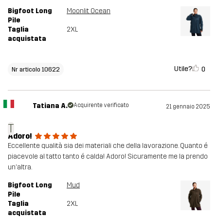
Bigfoot Long
Moonlit Ocean
Pile
Taglia
2XL
acquistata
Utile?
0
Nr articolo 10622
Tatiana A.
Acquirente verificato
21 gennaio 2025
T
Adoro!
Eccellente qualità sia dei materiali che della lavorazione. Quanto é
piacevole al tatto tanto é calda! Adoro! Sicuramente me la prendo
un'altra.
Bigfoot Long
Mud
Pile
Taglia
2XL
acquistata