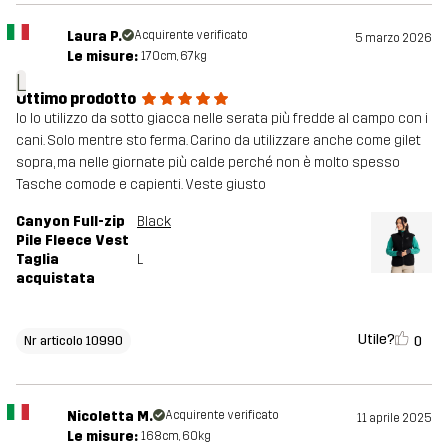
Laura P.
Acquirente verificato
5 marzo 2026
Le misure:
170cm, 67kg
L
Ottimo prodotto
Io lo utilizzo da sotto giacca nelle serata più fredde al campo con i
cani. Solo mentre sto ferma. Carino da utilizzare anche come gilet
sopra, ma nelle giornate più calde perché non è molto spesso
Tasche comode e capienti. Veste giusto
Canyon Full-zip
Black
Pile Fleece Vest
Taglia
L
acquistata
Utile?
0
Nr articolo 10990
Nicoletta M.
Acquirente verificato
11 aprile 2025
Le misure:
168cm, 60kg