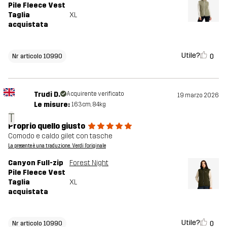
Pile Fleece Vest
Taglia
XL
acquistata
Utile?
0
Nr articolo 10990
Trudi D.
Acquirente verificato
19 marzo 2026
Le misure:
163cm, 84kg
T
Proprio quello giusto
Comodo e caldo gilet con tasche
La presente è una traduzione. Verdi l'originale
Canyon Full-zip
Forest Night
Pile Fleece Vest
Taglia
XL
acquistata
Utile?
0
Nr articolo 10990