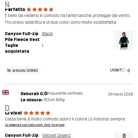
N
Perfetto
È bello da vedersi, è comodo, ha tante tasche, protegge dal vento,
l'ho preso addirittura di due colori, sono molto soddisfatta
Canyon Full-zip
Black
Pile Fleece Vest
Taglia
L
acquistata
Utile?
0
Nr articolo 10990
Deborah O.
Acquirente verificato
24 marzo 2026
Le misure:
152cm, 80kg
D
Ci vivo!
Calza bene, è molto comodo, adoro il colore. Lo indosso sempre.
La presente è una traduzione. Verdi l'originale
Canyon Full-zip
Vetiver Green/Oatmeal