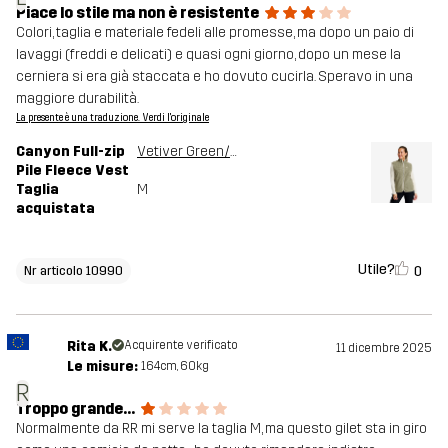
Piace lo stile ma non è resistente
Colori, taglia e materiale fedeli alle promesse, ma dopo un paio di
lavaggi (freddi e delicati) e quasi ogni giorno, dopo un mese la
cerniera si era già staccata e ho dovuto cucirla. Speravo in una
maggiore durabilità.
La presente è una traduzione. Verdi l'originale
Canyon Full-zip
Vetiver Green/Oatmeal
Pile Fleece Vest
Taglia
M
acquistata
Utile?
0
Nr articolo 10990
Rita K.
Acquirente verificato
11 dicembre 2025
Le misure:
164cm, 60kg
R
Troppo grande...
Normalmente da RR mi serve la taglia M, ma questo gilet sta in giro