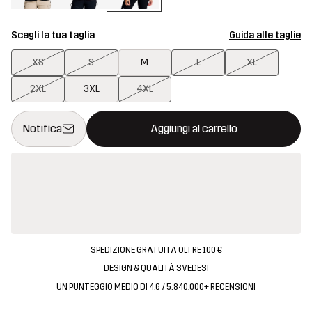
Scegli la tua taglia
Guida alle taglie
XS
S
M
L
XL
2XL
3XL
4XL
Questo tasto aprirà una finestra modale per confermare un nuovo
{{size}} non disponibile
Notifica
Aggiungi al carrello
SPEDIZIONE GRATUITA OLTRE 100 €
DESIGN & QUALITÀ SVEDESI
UN PUNTEGGIO MEDIO DI 4,6 / 5, 840.000+ RECENSIONI