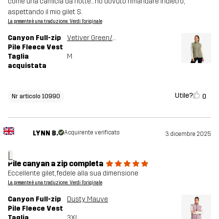
come una camicia da notte... ho dovuto rimandare indietro,
aspettando il mio gilet S.
La presente è una traduzione. Verdi l'originale
Canyon Full-zip
Vetiver Green/Oatmeal
Pile Fleece Vest
Taglia
M
acquistata
Utile?
0
Nr articolo 10990
LYNN B.
Acquirente verificato
3 dicembre 2025
L
Pile canyan a zip completa
Eccellente gilet, fedele alla sua dimensione
La presente è una traduzione. Verdi l'originale
Canyon Full-zip
Dusty Mauve
Pile Fleece Vest
Taglia
3XL