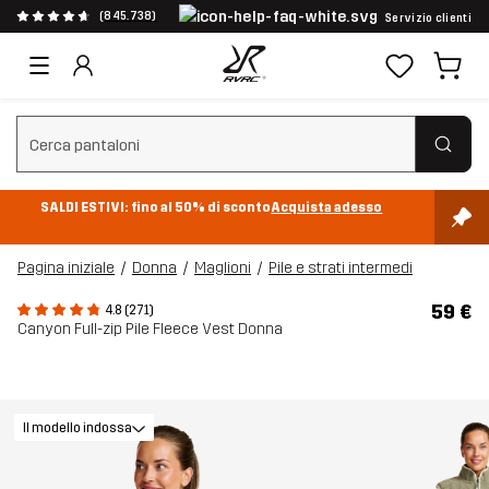
(845.738)
Servizio clienti
Cancella ricerca
SALDI ESTIVI: fino al 50% di sconto
Acquista adesso
Pagina iniziale
Donna
Maglioni
Pile e strati intermedi
59 €
4.8 (271)
Canyon Full-zip Pile Fleece Vest Donna
Il modello indossa