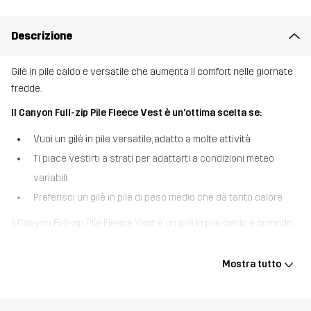
Descrizione
Gilè in pile caldo e versatile che aumenta il comfort nelle giornate
fredde.
Il Canyon Full-zip Pile Fleece Vest è un’ottima scelta se:
Vuoi un gilè in pile versatile, adatto a molte attività
Ti piace vestirti a strati per adattarti a condizioni meteo
variabili
Preferisci un gilè in pile di peso medio che dà tanto calore
Il Canyon Full-zip Pile Fleece Vest è un gilè in pile caldo e comodo,
progettato per dare un isolamento extra nelle giornate fresche.
Questo pile morbido è realizzato in materiali riciclati ed è liscio
Mostra tutto
all’interno, per un comfort ideale durante le attività outdoor. Grazie
al design essenziale e alla zip intera, per indossarlo e toglierlo
rapidamente, questo gilè è l’ideale sopra una felpa quando vuoi un