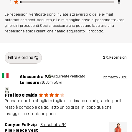
1
5
Realizzato per
MULTIFUNZIONE
Le recensioni verificate sono inviate attraverso o delle e-mail
Numero di
10990_4994
automatiche post-acquisto, o Le mie pagine, dove si possono trovare
gli ordini precedenti. Così si assicura che possano lasciare una
articolo
recensione solo i clienti che hanno acquistato il prodotto.
Filtra e ordina
271 Recensioni
Alessandra P.
Acquirente verificato
22 marzo 2026
Le misure:
166cm, 55kg
A
Pratico e caldo
Peccato che ho sbagliato taglia e mi rimane un pò grande; per il
resto è comodo e caldo. Fatto un pó di pallini dopo qualche
lavaggio ma si notano poco
Canyon Full-zip
Bruschetta/Maple Sugar
Pile Fleece Vest