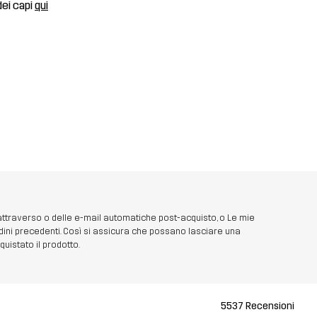
dei capi
qui
 attraverso o delle e-mail automatiche post-acquisto, o Le mie
dini precedenti. Così si assicura che possano lasciare una
uistato il prodotto.
5537 Recensioni