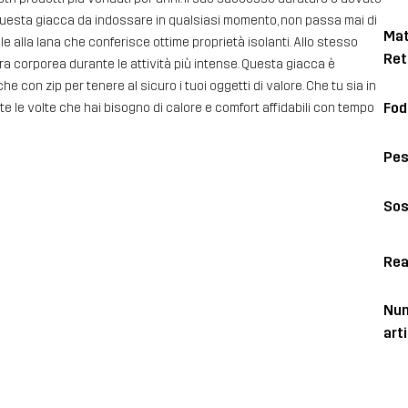
i. Questa giacca da indossare in qualsiasi momento, non passa mai di
Mat
le alla lana che conferisce ottime proprietà isolanti. Allo stesso
Ret
ura corporea durante le attività più intense. Questa giacca è
e con zip per tenere al sicuro i tuoi oggetti di valore. Che tu sia in
Fod
te le volte che hai bisogno di calore e comfort affidabili con tempo
Pe
Sos
Rea
Num
art