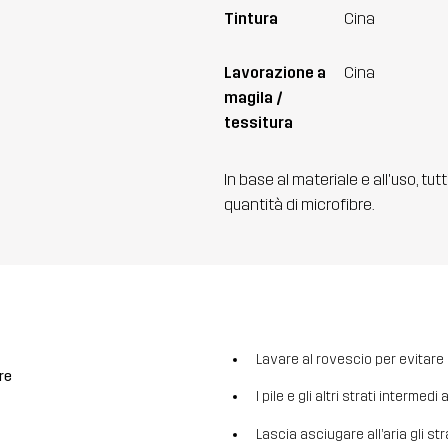
Tintura
Cina
Lavorazione a
Cina
magila /
tessitura
In base al materiale e all'uso, tut
quantità di microfibre.
Lavare al rovescio per evitare la
re
I pile e gli altri strati intermed
Lascia asciugare all’aria gli str