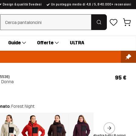
Design & qualità Svedesi
Un punteggio medio di 4,6 / 5, 840.000+ recensioni
Cancella ricerca
Guide
Offerte
ULTRA
95 €
(5536)
e Donna
onato:
Forest Night
Mostra tutti i 8 colori