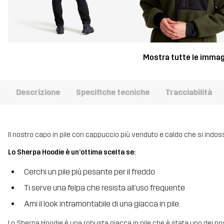
Mostra tutte le immag
Descrizione
Specifiche tecniche
Tracciabilità
Il nostro capo in pile con cappuccio più venduto e caldo che si indo
Lo Sherpa Hoodie è un’ottima scelta se:
Cerchi un pile più pesante per il freddo
Ti serve una felpa che resista all’uso frequente
Ami il look intramontabile di una giacca in pile.
Lo Sherpa Hoodie è una robusta giacca in pile che è stata uno dei nos