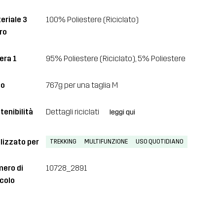
eriale 3
100% Poliestere (Riciclato)
ro
era 1
95% Poliestere (Riciclato), 5% Poliestere
so
767g per una taglia M
tenibilità
Dettagli riciclati
leggi qui
lizzato per
TREKKING
MULTIFUNZIONE
USO QUOTIDIANO
ero di
10728_2891
icolo