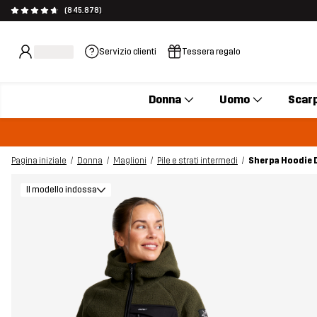
(845.878)
Servizio clienti
Tessera regalo
Donna
Uomo
Scar
Pagina iniziale
Donna
Maglioni
Pile e strati intermedi
Sherpa Hoodie 
Il modello indossa