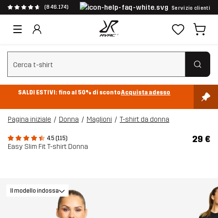
(846.174)
Servizio clienti
Cancella ricerca
SALDI ESTIVI: fino al 50% di sconto
Acquista adesso
Pagina iniziale
Donna
Maglioni
T-shirt da donna
29 €
4.5 (115)
Easy Slim Fit T-shirt Donna
Il modello indossa