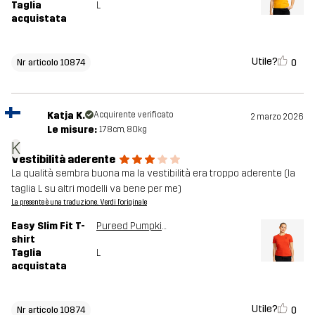
Taglia
L
acquistata
Utile?
0
Nr articolo 10874
Katja K.
Acquirente verificato
2 marzo 2026
Le misure:
178cm, 80kg
K
Vestibilità aderente
La qualità sembra buona ma la vestibilità era troppo aderente (la
taglia L su altri modelli va bene per me)
La presente è una traduzione. Verdi l'originale
Easy Slim Fit T-
Pureed Pumpkin
shirt
Taglia
L
acquistata
Utile?
0
Nr articolo 10874