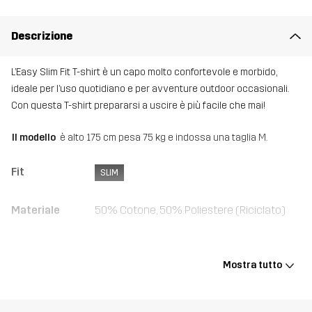
Descrizione
L’Easy Slim Fit T-shirt è un capo molto confortevole e morbido,
ideale per l’uso quotidiano e per avventure outdoor occasionali.
Con questa T-shirt prepararsi a uscire è più facile che mai!
Il modello
è alto 175 cm pesa 75 kg e indossa una taglia M.
Fit
SLIM
Materiale
50% Cotone, 50% Poliestere (Riciclato)
Costola
50% Cotone, 50% Poliestere
Mostra tutto
Sostenibilità
Dettagli riciclati
leggi qui