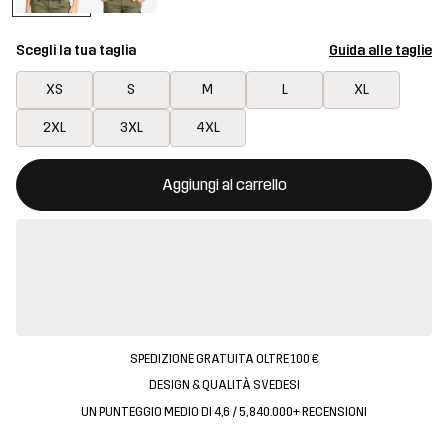
Scegli la tua taglia
Guida alle taglie
XS
S
M
L
XL
2XL
3XL
4XL
Questo tasto aprirà una finestra modale per confermare un nuovo
{{size}} non disponibile
Aggiungi al carrello
SPEDIZIONE GRATUITA OLTRE 100 €
DESIGN & QUALITÀ SVEDESI
UN PUNTEGGIO MEDIO DI 4,6 / 5, 840.000+ RECENSIONI