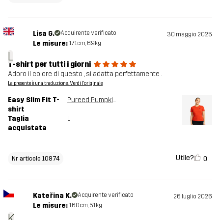
Lisa G.
Acquirente verificato
30 maggio 2025
Le misure:
171cm, 69kg
L
T-shirt per tutti i giorni
Adoro il colore di questo , si adatta perfettamente .
La presente è una traduzione. Verdi l'originale
Easy Slim Fit T-
Pureed Pumpkin
shirt
Taglia
L
acquistata
Utile?
0
Nr articolo 10874
Kateřina K.
Acquirente verificato
26 luglio 2026
Le misure:
160cm, 51kg
K