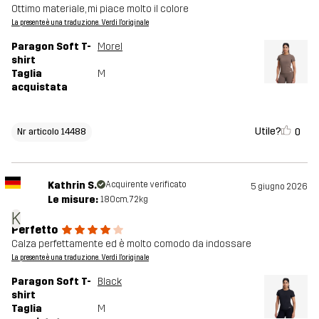
Ottimo materiale, mi piace molto il colore
La presente è una traduzione. Verdi l'originale
Paragon Soft T-
Morel
shirt
Taglia
M
acquistata
Utile?
0
Nr articolo 14488
Kathrin S.
Acquirente verificato
5 giugno 2026
Le misure:
180cm, 72kg
K
Perfetto
Calza perfettamente ed è molto comodo da indossare
La presente è una traduzione. Verdi l'originale
Paragon Soft T-
Black
shirt
Taglia
M