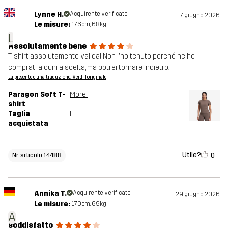
Lynne H.
Acquirente verificato
7 giugno 2026
Le misure:
176cm, 68kg
L
Assolutamente bene
T-shirt assolutamente valida! Non l'ho tenuto perché ne ho
comprati alcuni a scelta, ma potrei tornare indietro.
La presente è una traduzione. Verdi l'originale
Paragon Soft T-
Morel
shirt
Taglia
L
acquistata
Utile?
0
Nr articolo 14488
Annika T.
Acquirente verificato
29 giugno 2026
Le misure:
170cm, 69kg
A
soddisfatto