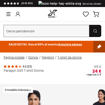
(845.851)
Servizio clienti
Cancella ricerca
SALDI ESTIVI: fino al 50% di sconto
Acquista adesso
Pagina iniziale
Donna
Maglioni
T-shirt da donna
35 €
4.3 (23)
Paragon Soft T-shirt Donna
24 €
- risparmia
11 €
Il modello indossa