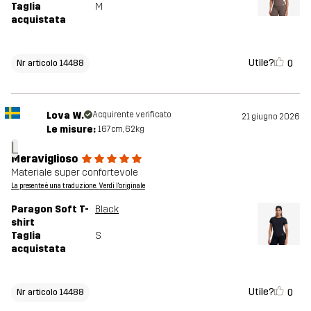
Taglia
M
acquistata
Utile?
0
Nr articolo 14488
Lova W.
Acquirente verificato
21 giugno 2026
Le misure:
167cm, 62kg
L
Meraviglioso
Materiale super confortevole
La presente è una traduzione. Verdi l'originale
Paragon Soft T-
Black
shirt
Taglia
S
acquistata
Utile?
0
Nr articolo 14488