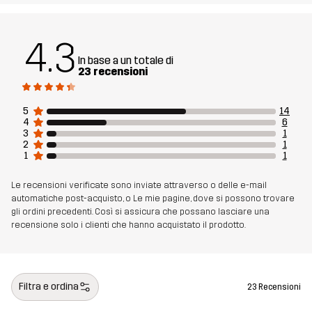
Materiale
78% Poliestere (Riciclato), 22% Elastan
4.3
In base a un totale di
Realizzato per
CORSA E ALLENAMENTO
23 recensioni
Numero di
14488_2001
5
14
articolo
4
6
3
1
2
1
1
1
Le recensioni verificate sono inviate attraverso o delle e-mail
automatiche post-acquisto, o Le mie pagine, dove si possono trovare
gli ordini precedenti. Così si assicura che possano lasciare una
recensione solo i clienti che hanno acquistato il prodotto.
Filtra e ordina
23 Recensioni