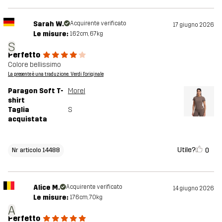
Sarah W.
Acquirente verificato
17 giugno 2026
Le misure:
162cm, 67kg
S
Perfetto
Colore bellissimo
La presente è una traduzione. Verdi l'originale
Paragon Soft T-
Morel
shirt
Taglia
S
acquistata
Utile?
0
Nr articolo 14488
Alice M.
Acquirente verificato
14 giugno 2026
Le misure:
176cm, 70kg
A
Perfetto