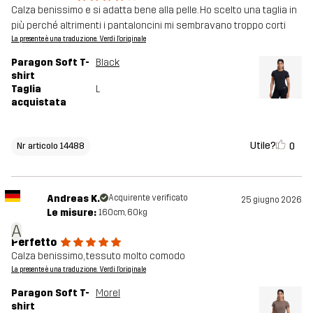
Calza benissimo e si adatta bene alla pelle. Ho scelto una taglia in
più perché altrimenti i pantaloncini mi sembravano troppo corti
La presente è una traduzione. Verdi l'originale
Paragon Soft T-
Black
shirt
Taglia
L
acquistata
Utile?
0
Nr articolo 14488
Andreas K.
Acquirente verificato
25 giugno 2026
Le misure:
160cm, 60kg
A
Perfetto
Calza benissimo, tessuto molto comodo
La presente è una traduzione. Verdi l'originale
Paragon Soft T-
Morel
shirt