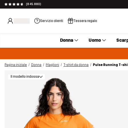
(845.880)
Servizio clienti
Tessera regalo
Donna
Uomo
Scar
Pagina iniziale
Donna
Maglioni
T-shirt da donna
Pulse Running T-shi
Il modello indossa