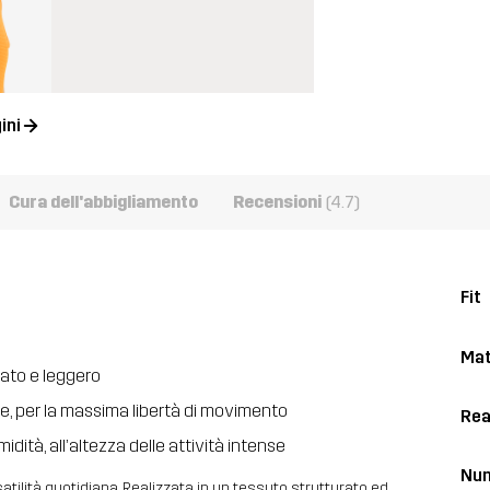
ini
Cura dell'abbigliamento
Recensioni
(4.7)
Fit
Mat
rato e leggero
vie, per la massima libertà di movimento
Rea
dità, all’altezza delle attività intense
Num
atilità quotidiana. Realizzata in un tessuto strutturato ed