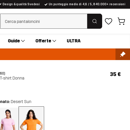
Design & qualità Svedesi
Un punteggio medio di 4,6 / 5, 840.000+ recensioni
Cancella ricerca
Guide
Offerte
ULTRA
35 €
(60)
T-shirt Donna
onato:
Desert Sun