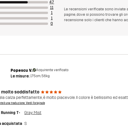
47
11
Le recensioni verificate sono inviate
1
pagine, dove si possono trovare gli or
1
recensione solo i clienti che hanno acq
0
Popescu V.
Acquirente verificato
Le misure:
175cm, 56kg
 molto soddisfatto
glia calza perfettamente, è molto piacevole. Il colore è bellissimo ed e
nte è una traduzione. Verdi l'originale
 Running T-
Gray Mist
a acquistata
S