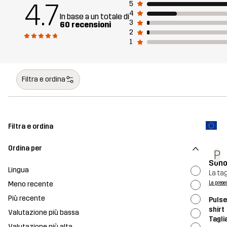
4.7
5
4
In base a un totale di
3
60 recensioni
2
1
Filtra e ordina
Filtra e ordina
Ordina per
P
Sono
Lingua
La ta
Meno recente
La prese
Più recente
Pulse
shirt
Valutazione più bassa
Tagli
Valutazione più alta