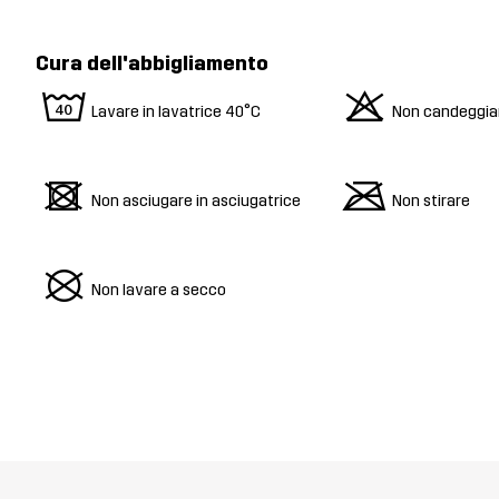
Cura dell'abbigliamento
8
o
Lavare in lavatrice 40°C
Non candeggia
d
m
Non asciugare in asciugatrice
Non stirare
U
Non lavare a secco