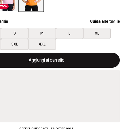
25%
aglia
Guida alle taglie
S
M
L
XL
3XL
4XL
aprirà una finestra modale per confermare un nuovo articolo nel ca
isponibile
Aggiungi al carrello
SPEDIZIONE GRATUITA OLTRE 100 €