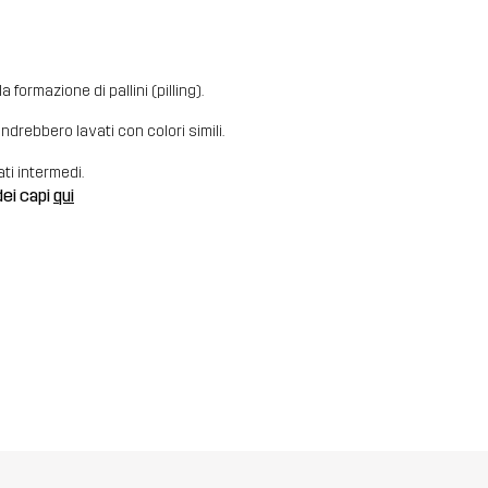
 formazione di pallini (pilling).
i andrebbero lavati con colori simili.
ati intermedi.
dei capi
qui