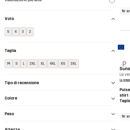
Nr ar
Voto
5
4
3
2
Taglia
P
M
S
L
2XL
XL
4XL
XS
3XL
Sono
La ves
La prese
Tipo di recensione
Pulse
shirt
Colore
Tagli
Peso
Nr ar
Altezza