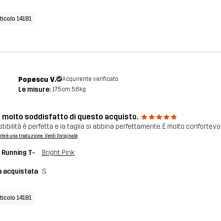
ticolo 14181
Popescu V.
Acquirente verificato
Le misure:
175cm, 56kg
 molto soddisfatto di questo acquisto.
tibilità è perfetta e la taglia si abbina perfettamente. È molto confortevo
nte è una traduzione. Verdi l'originale
 Running T-
Bright Pink
a acquistata
S
ticolo 14181