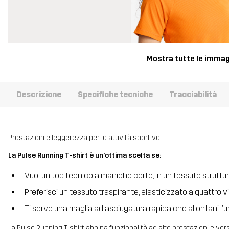
Mostra tutte le immag
Descrizione
Specifiche tecniche
Tracciabilità
Prestazioni e leggerezza per le attività sportive.
La Pulse Running T-shirt è un’ottima scelta se:
Vuoi un top tecnico a maniche corte, in un tessuto struttu
Preferisci un tessuto traspirante, elasticizzato a quattro 
Ti serve una maglia ad asciugatura rapida che allontani l’umi
La Pulse Running T-shirt abbina funzionalità ad alte prestazioni e vers