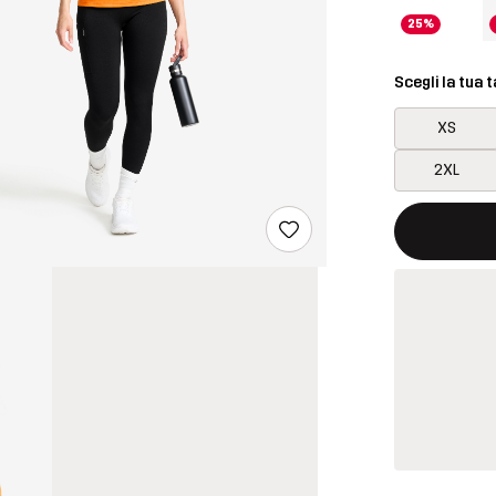
25%
Scegli la tua t
XS
2XL
Questo tasto 
{{size}} non d