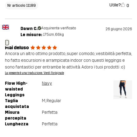
Utile?
0
Nr articolo 11189
Dawn C.
Acquirente verificato
26 giugno 2026
Le misure:
175cm, 66kg
D
Mai deluso
Ancora un altro ottimo prodotto, super comodo, vestibilità perfetta,
ho fatto escursioni e arrampicata indoor con questi leggings e
sono fantastici per entrambe le attività. Adoro i tuoi prodotti :o)
La presente è una traduzione. Verdi l'originale
Flow High-
Navy
waisted
Leggings
Taglia
M
, Regular
acquistata
Misura
Perfetta
percepita
Lunghezza
Perfetta