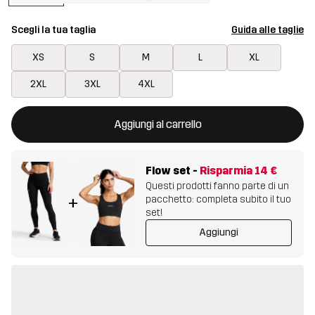
Scegli la tua taglia
Guida alle taglie
XS
S
M
L
XL
2XL
3XL
4XL
Questo tasto aprirà una finestra modale per confermare un nuovo
{{size}} non disponibile
Aggiungi al carrello
Flow set
-
Risparmia
14 €
Questi prodotti fanno parte di un
pacchetto: completa subito il tuo
+
set!
Aggiungi