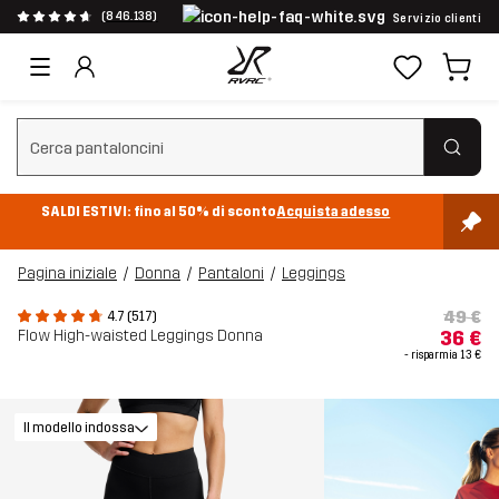
(846.138)
Servizio clienti
Cancella ricerca
SALDI ESTIVI: fino al 50% di sconto
Acquista adesso
Pagina iniziale
Donna
Pantaloni
Leggings
49 €
4.7 (517)
Flow High-waisted Leggings Donna
36 €
- risparmia
13 €
Il modello indossa