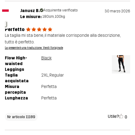
Janusz B.
Acquirente verificato
30 marzo 2026
Le misure:
180cm, 100kg
J
Perfetto
La taglia mi sta bene, il materiale corrisponde alla descrizione,
tutto è perfetto.
La presente è una traduzione. Verdi l'originale
Flow High-
Black
waisted
Leggings
Taglia
2XL
, Regular
acquistata
Misura
Perfetta
percepita
Lunghezza
Perfetta
Utile?
0
Nr articolo 11189