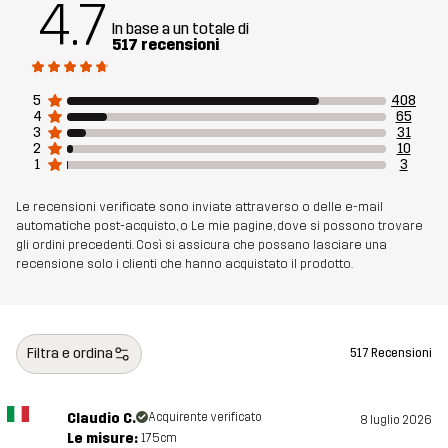
4.7
In base a un totale di
Peso
226g per una taglia M
517 recensioni
Sostenibilità
Dettagli riciclati
leggi qui
5
408
4
65
3
31
2
10
Realizzato per
CORSA E ALLENAMENTO
1
3
Numero di
11189_2001
Le recensioni verificate sono inviate attraverso o delle e-mail
automatiche post-acquisto, o Le mie pagine, dove si possono trovare
articolo
gli ordini precedenti. Così si assicura che possano lasciare una
recensione solo i clienti che hanno acquistato il prodotto.
Filtra e ordina
517 Recensioni
Claudio C.
Acquirente verificato
8 luglio 2026
Le misure:
175cm