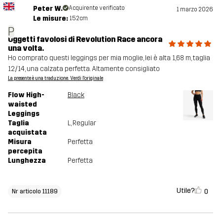
Peter W.
Acquirente verificato
1 marzo 2026
Le misure:
152cm
P
Oggetti favolosi di Revolution Race ancora
una volta.
Ho comprato questi leggings per mia moglie, lei è alta 1,68 m, taglia
12/14, una calzata perfetta. Altamente consigliato
La presente è una traduzione. Verdi l'originale
Flow High-
Black
waisted
Leggings
Taglia
L
, Regular
acquistata
Misura
Perfetta
percepita
Lunghezza
Perfetta
Utile?
0
Nr articolo 11189