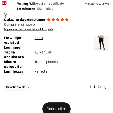
Young Y.
Acquirente verificato
28 febbraio 2026
Le misure:
155cm, 85kg
Y
Calzano davvero bene
Comprerei di nuovo
La presente è una traduzione. Verdi l'originale
Flow High-
Black
waisted
Leggings
Taglia
XL
, Regular
acquistata
Misura
Troppo piccola
percepita
Lunghezza
Perfetta
Utile?
0
Nr articolo 11189
Carica altro