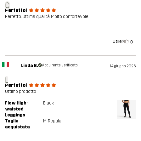
C
Perfetto!
Perfetto. Ottima qualità. Molto confortevole.
Utile?
0
Linda B.
Acquirente verificato
14 giugno 2026
L
Perfetto!
Ottimo prodotto
Flow High-
Black
waisted
Leggings
Taglia
M
, Regular
acquistata