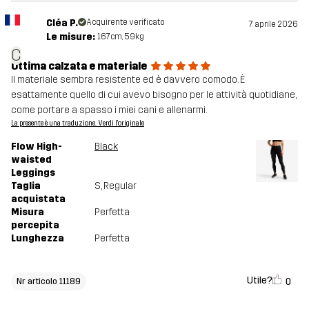
Cléa P.
Acquirente verificato
7 aprile 2026
Le misure:
167cm, 59kg
C
Ottima calzata e materiale
Il materiale sembra resistente ed è davvero comodo. È
esattamente quello di cui avevo bisogno per le attività quotidiane,
come portare a spasso i miei cani e allenarmi.
La presente è una traduzione. Verdi l'originale
Flow High-
Black
waisted
Leggings
Taglia
S
, Regular
acquistata
Misura
Perfetta
percepita
Lunghezza
Perfetta
Utile?
0
Nr articolo 11189