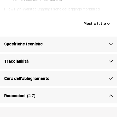
I Flow High-Waisted Leggings sono dei leggings morbidi ed
elasticizzati, concepiti principalmente per uno stile di vita attivo.
Dotati di vita alta che dà sostegno ed elastico in vita che resta
Mostra tutto
sempre a posto, questi leggings offrono una vestibilità perfetta
con una cucitura interna di 68 cm (taglia M). Grazie a una discreta
tasca in vita per piccoli oggetti essenziali come chiavi o una
Specifiche tecniche
tessera, puoi usarli per corse trail, esplorazioni urbane e perfino
yoga nel vicinato. I Flow High-Waisted Leggings offrono comfort e
performance al tuo stile di vita attivo.
Tracciabilità
Il modello
è alto 174 cm e indossa una taglia S
Cura dell'abbigliamento
Fit
SLIM
Recensioni
(4.7)
Materiale
84% Poliestere (Riciclato), 16% Elastan
Mesh
92% Poliestere, 8% Elastan