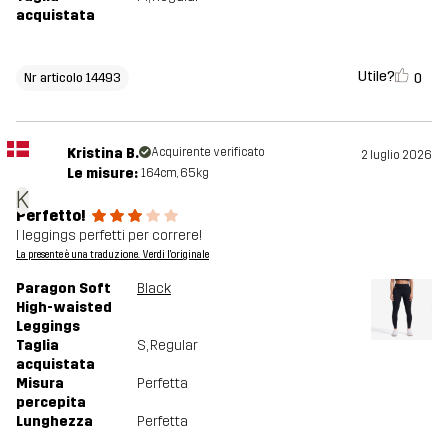
acquistata
Utile?
0
Nr articolo 14493
Kristina B.
Acquirente verificato
2 luglio 2026
Le misure:
164cm, 65kg
K
Perfetto!
I leggings perfetti per correre!
La presente è una traduzione. Verdi l'originale
Paragon Soft
Black
High-waisted
Leggings
Taglia
S
, Regular
acquistata
Misura
Perfetta
percepita
Lunghezza
Perfetta