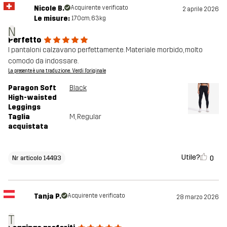
Nicole B.
Acquirente verificato
2 aprile 2026
Le misure:
170cm, 63kg
N
Perfetto
I pantaloni calzavano perfettamente. Materiale morbido, molto
comodo da indossare.
La presente è una traduzione. Verdi l'originale
Paragon Soft
Black
High-waisted
Leggings
Taglia
M
, Regular
acquistata
Utile?
0
Nr articolo 14493
Tanja P.
Acquirente verificato
28 marzo 2026
T