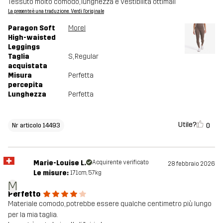
Tessuto molto comodo, lunghezza e vestibilità ottimali
La presente è una traduzione. Verdi l'originale
Paragon Soft
Morel
High-waisted
Leggings
Taglia
S
, Regular
acquistata
Misura
Perfetta
percepita
Lunghezza
Perfetta
Utile?
0
Nr articolo 14493
Marie-Louise L.
Acquirente verificato
28 febbraio 2026
Le misure:
171cm, 57kg
M
Perfetto
Materiale comodo, potrebbe essere qualche centimetro più lungo
per la mia taglia.