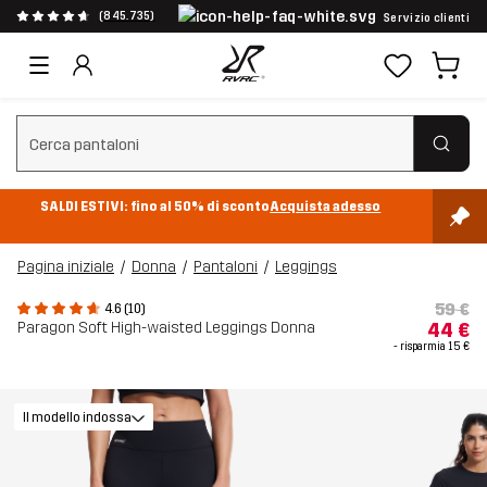
(845.735)
Servizio clienti
Cancella ricerca
SALDI ESTIVI: fino al 50% di sconto
Acquista adesso
Pagina iniziale
Donna
Pantaloni
Leggings
59 €
4.6 (10)
Paragon Soft High-waisted Leggings Donna
44 €
- risparmia
15 €
Il modello indossa