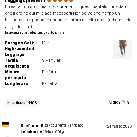
Leggings preferiti
In realtà, non sono mai stata una fan di questi pantaloni, ma dato
che li ordino qui, mi piace indossarli. Non scivolano, hanno un
bell'aspetto e possono anche resistere a molte cose (ad esempio
artigli di cane)
La presente è una traduzione. Verdi l'originale
Paragon Soft
Morel
High-waisted
Leggings
Taglia
S
, Regular
acquistata
Misura
Perfetta
percepita
Lunghezza
Perfetta
Utile?
0
Nr articolo 14493
Stefanie B.
Acquirente verificato
24 marzo 2026
Le misure:
164cm, 60kg