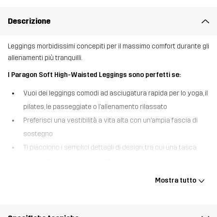
Descrizione
Leggings morbidissimi concepiti per il massimo comfort durante gli
allenamenti più tranquilli.
I Paragon Soft High-Waisted Leggings sono perfetti se:
Vuoi dei leggings comodi ad asciugatura rapida per lo yoga, il
pilates, le passeggiate o l’allenamento rilassato
Preferisci una vestibilità a vita alta con un’ampia fascia di
sostegno
Ti piacciono i semplici dettagli di design, tra cui una tasca
nascosta per i piccoli oggetti essenziali
I Paragon Soft High-Waisted Leggings sono realizzati per offrire
Mostra tutto
movimenti fluidi e comodi, oltre a un comfort che dura tutto il
giorno. Il tessuto morbidissimo ed elasticizzato dà una sensazione
piacevole sulla pelle e segue il tuo corpo perfettamente. La vita