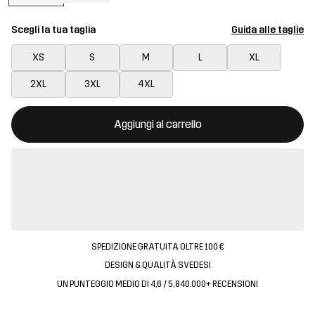
Scegli la tua taglia
Guida alle taglie
XS
S
M
L
XL
2XL
3XL
4XL
Questo tasto aprirà una finestra modale per confermare un nuovo
{{size}} non disponibile
Aggiungi al carrello
SPEDIZIONE GRATUITA OLTRE 100 €
DESIGN & QUALITÀ SVEDESI
UN PUNTEGGIO MEDIO DI 4,6 / 5, 840.000+ RECENSIONI