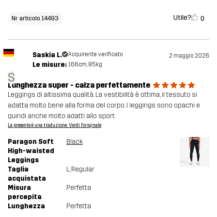
Utile?
0
Nr articolo 14493
Saskia L.
Acquirente verificato
2 maggio 2026
Le misure:
166cm, 85kg
S
Lunghezza super - calza perfettamente
Leggings di altissima qualità. La vestibilità è ottima, il tessuto si
adatta molto bene alla forma del corpo. I leggings sono opachi e
quindi anche molto adatti allo sport.
La presente è una traduzione. Verdi l'originale
Paragon Soft
Black
High-waisted
Leggings
Taglia
L
, Regular
acquistata
Misura
Perfetta
percepita
Lunghezza
Perfetta