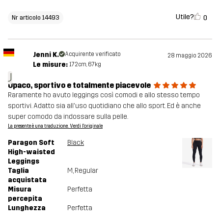
Utile?
0
Nr articolo 14493
Jenni K.
Acquirente verificato
28 maggio 2026
Le misure:
172cm, 67kg
J
Opaco, sportivo e totalmente piacevole
Raramente ho avuto leggings così comodi e allo stesso tempo
sportivi. Adatto sia all'uso quotidiano che allo sport. Ed è anche
super comodo da indossare sulla pelle.
La presente è una traduzione. Verdi l'originale
Paragon Soft
Black
High-waisted
Leggings
Taglia
M
, Regular
acquistata
Misura
Perfetta
percepita
Lunghezza
Perfetta