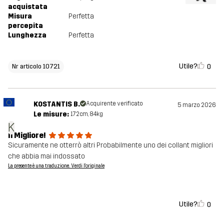
acquistata
Misura
Perfetta
percepita
Lunghezza
Perfetta
Utile?
0
Nr articolo 10721
KOSTANTIS B.
Acquirente verificato
5 marzo 2026
Le misure:
172cm, 84kg
K
Il Migliore!
Sicuramente ne otterrò altri Probabilmente uno dei collant migliori
che abbia mai indossato
La presente è una traduzione. Verdi l'originale
Utile?
0