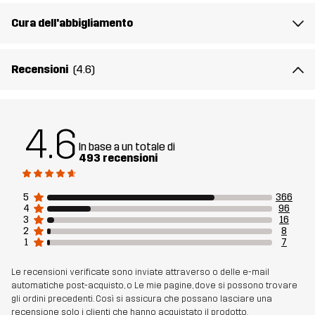
Cura dell'abbigliamento
Sostenibilità
Dettagli riciclati
leggi qui
Recensioni
(4.6)
Realizzato per
MULTIFUNZIONE
TREKKING
Numero di
10721_2001
4.6
articolo
In base a un totale di
493 recensioni
5
366
4
96
3
16
2
8
1
7
Le recensioni verificate sono inviate attraverso o delle e-mail
automatiche post-acquisto, o Le mie pagine, dove si possono trovare
gli ordini precedenti. Così si assicura che possano lasciare una
recensione solo i clienti che hanno acquistato il prodotto.