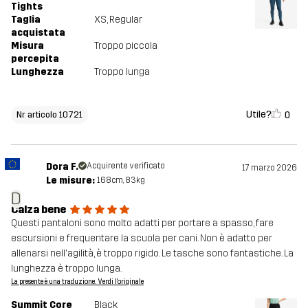
Tights
Taglia
XS
, Regular
acquistata
Misura
Troppo piccola
percepita
Lunghezza
Troppo lunga
Utile?
0
Nr articolo 10721
Dora F.
Acquirente verificato
17 marzo 2026
Le misure:
168cm, 83kg
D
Calza bene
Questi pantaloni sono molto adatti per portare a spasso, fare
escursioni e frequentare la scuola per cani. Non è adatto per
allenarsi nell'agilità, è troppo rigido. Le tasche sono fantastiche. La
lunghezza è troppo lunga.
La presente è una traduzione. Verdi l'originale
Summit Core
Black