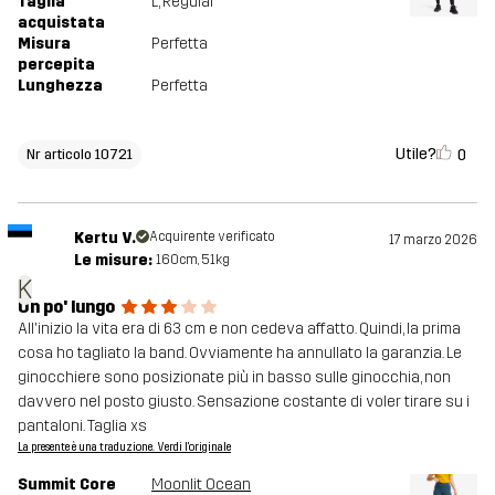
Taglia
L
, Regular
acquistata
Misura
Perfetta
percepita
Lunghezza
Perfetta
Utile?
0
Nr articolo 10721
Kertu V.
Acquirente verificato
17 marzo 2026
Le misure:
160cm, 51kg
K
Un po' lungo
All'inizio la vita era di 63 cm e non cedeva affatto. Quindi, la prima
cosa ho tagliato la band. Ovviamente ha annullato la garanzia. Le
ginocchiere sono posizionate più in basso sulle ginocchia, non
davvero nel posto giusto. Sensazione costante di voler tirare su i
pantaloni. Taglia xs
La presente è una traduzione. Verdi l'originale
Summit Core
Moonlit Ocean