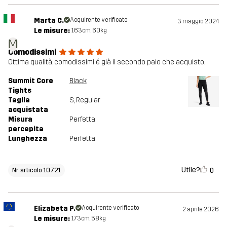
Marta C.
Acquirente verificato
3 maggio 2024
Le misure:
163cm, 60kg
M
Comodissimi
Ottima qualità, comodissimi é già il secondo paio che acquisto.
Summit Core
Black
Tights
Taglia
S
, Regular
acquistata
Misura
Perfetta
percepita
Lunghezza
Perfetta
Utile?
0
Nr articolo 10721
Elizabeta P.
Acquirente verificato
2 aprile 2026
Le misure:
173cm, 58kg