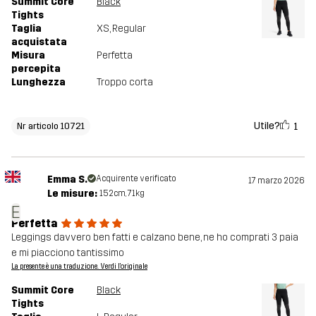
Summit Core
Black
Tights
Taglia
XS
, Regular
acquistata
Misura
Perfetta
percepita
Lunghezza
Troppo corta
Utile?
1
Nr articolo 10721
Emma S.
Acquirente verificato
17 marzo 2026
Le misure:
152cm, 71kg
E
Perfetta
Leggings davvero ben fatti e calzano bene, ne ho comprati 3 paia
e mi piacciono tantissimo
La presente è una traduzione. Verdi l'originale
Summit Core
Black
Tights