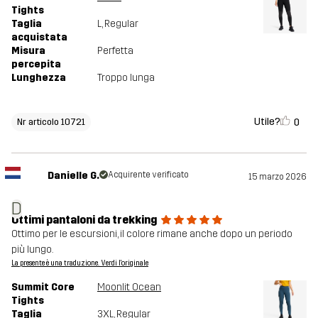
Tights
Taglia
L
, Regular
acquistata
Misura
Perfetta
percepita
Lunghezza
Troppo lunga
Utile?
0
Nr articolo 10721
Danielle G.
Acquirente verificato
15 marzo 2026
D
Ottimi pantaloni da trekking
Ottimo per le escursioni, il colore rimane anche dopo un periodo
più lungo.
La presente è una traduzione. Verdi l'originale
Summit Core
Moonlit Ocean
Tights
Taglia
3XL
, Regular