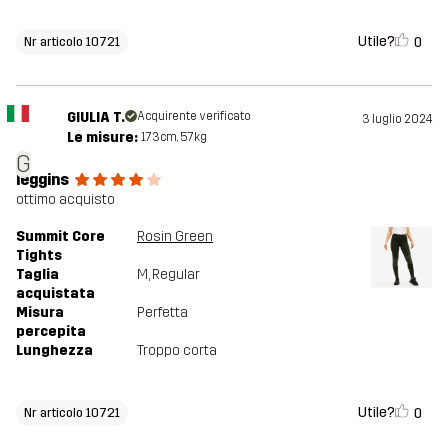
Utile?
0
Nr articolo 10721
GIULIA T.
Acquirente verificato
3 luglio 2024
Le misure:
173cm, 57kg
G
leggins
ottimo acquisto
Summit Core
Rosin Green
Tights
Taglia
M
, Regular
acquistata
Misura
Perfetta
percepita
Lunghezza
Troppo corta
Utile?
0
Nr articolo 10721