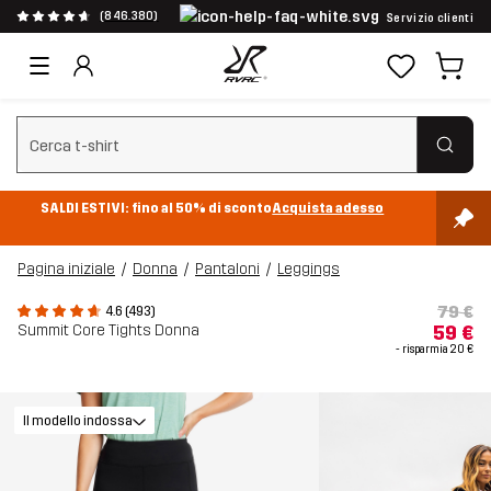
(846.380)
Servizio clienti
Cancella ricerca
SALDI ESTIVI: fino al 50% di sconto
Acquista adesso
Pagina iniziale
Donna
Pantaloni
Leggings
79 €
4.6 (493)
Summit Core Tights Donna
59 €
- risparmia
20 €
Il modello indossa