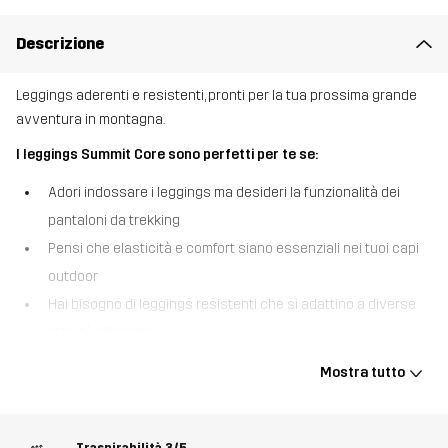
Descrizione
Leggings aderenti e resistenti, pronti per la tua prossima grande
avventura in montagna.
I leggings Summit Core sono perfetti per te se:
Adori indossare i leggings ma desideri la funzionalità dei
pantaloni da trekking
Pensi che elasticità e comfort siano essenziali nei tuoi capi
outdoor
Hai bisogno di leggings resistenti che si adattino a diverse
attività all’aperto.
I leggings Summit Core sono pensati per le donne che desiderano
Mostra tutto
la flessibilità e il comfort dei leggings e la resistenza e le pratiche
tasche dei pantaloni da escursionismo. Questi leggings sono
realizzati interamente con materiale riciclato super elastico, che
Traspirabilità
3/5