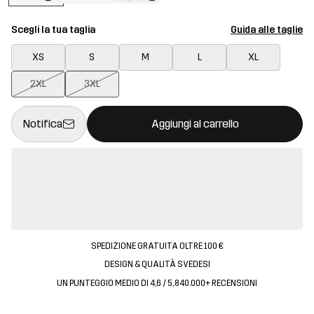
Scegli la tua taglia
Guida alle taglie
XS
S
M
L
XL
2XL
3XL
Questo tasto aprirà una finestra modale per confermare un nuovo
{{size}} non disponibile
Notifica
Aggiungi al carrello
SPEDIZIONE GRATUITA OLTRE 100 €
DESIGN & QUALITÀ SVEDESI
UN PUNTEGGIO MEDIO DI 4,6 / 5, 840.000+ RECENSIONI