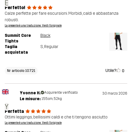
E
Perfetto!
Calze perfette per fare escursioni. Morbidi, caldi e abbastanza
robusti.
La presente è una traduzione. Verdi l'originale
Summit Core
Black
Tights
Taglia
S
, Regular
acquistata
Utile?
0
Nr articolo 10721
Yvonne H.
Acquirente verificato
30 marzo 2026
Le misure:
155cm, 52kg
Y
Perfetta
Ottimi leggings, bellissimi caldi e che ti tengono asciutto
La presente è una traduzione. Verdi l'originale