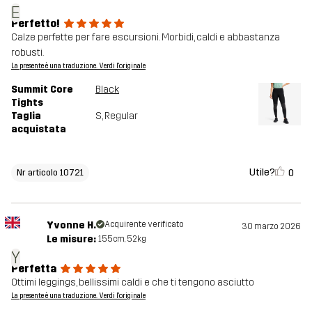
E
Perfetto!
Calze perfette per fare escursioni. Morbidi, caldi e abbastanza
robusti.
La presente è una traduzione. Verdi l'originale
Summit Core
Black
Tights
Taglia
S
, Regular
acquistata
Utile?
0
Nr articolo 10721
Yvonne H.
Acquirente verificato
30 marzo 2026
Le misure:
155cm, 52kg
Y
Perfetta
Ottimi leggings, bellissimi caldi e che ti tengono asciutto
La presente è una traduzione. Verdi l'originale