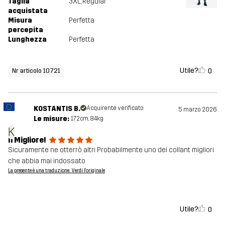
Taglia
3XL
, Regular
acquistata
Misura
Perfetta
percepita
Lunghezza
Perfetta
Utile?
0
Nr articolo 10721
KOSTANTIS B.
Acquirente verificato
5 marzo 2026
Le misure:
172cm, 84kg
K
Il Migliore!
Sicuramente ne otterrò altri Probabilmente uno dei collant migliori
che abbia mai indossato
La presente è una traduzione. Verdi l'originale
Utile?
0