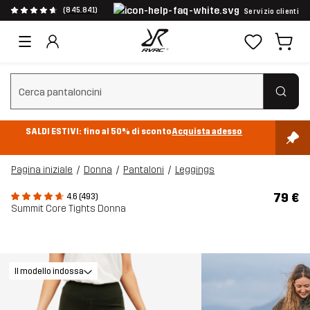
(845.841)
Servizio clienti
Cancella ricerca
SALDI ESTIVI: fino al 50% di sconto
Acquista adesso
Pagina iniziale
Donna
Pantaloni
Leggings
79 €
4.6 (493)
Summit Core Tights Donna
Il modello indossa