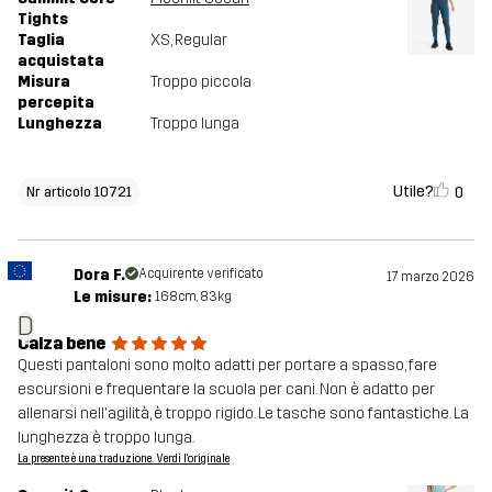
Tights
Taglia
XS
, Regular
acquistata
Misura
Troppo piccola
percepita
Lunghezza
Troppo lunga
Utile?
0
Nr articolo 10721
Dora F.
Acquirente verificato
17 marzo 2026
Le misure:
168cm, 83kg
D
Calza bene
Questi pantaloni sono molto adatti per portare a spasso, fare
escursioni e frequentare la scuola per cani. Non è adatto per
allenarsi nell'agilità, è troppo rigido. Le tasche sono fantastiche. La
lunghezza è troppo lunga.
La presente è una traduzione. Verdi l'originale