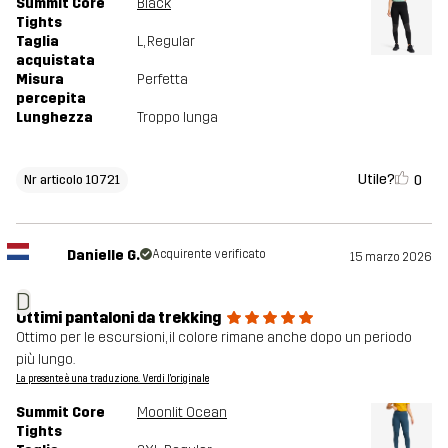
Summit Core
Black
Tights
Taglia
L
, Regular
acquistata
Misura
Perfetta
percepita
Lunghezza
Troppo lunga
Utile?
0
Nr articolo 10721
Danielle G.
Acquirente verificato
15 marzo 2026
D
Ottimi pantaloni da trekking
Ottimo per le escursioni, il colore rimane anche dopo un periodo
più lungo.
La presente è una traduzione. Verdi l'originale
Summit Core
Moonlit Ocean
Tights