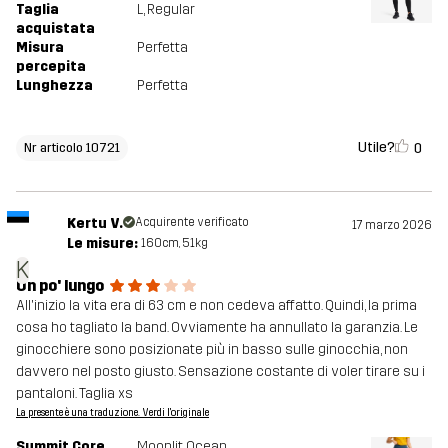
Taglia
L
, Regular
acquistata
Misura
Perfetta
percepita
Lunghezza
Perfetta
Utile?
0
Nr articolo 10721
Kertu V.
Acquirente verificato
17 marzo 2026
Le misure:
160cm, 51kg
K
Un po' lungo
All'inizio la vita era di 63 cm e non cedeva affatto. Quindi, la prima
cosa ho tagliato la band. Ovviamente ha annullato la garanzia. Le
ginocchiere sono posizionate più in basso sulle ginocchia, non
davvero nel posto giusto. Sensazione costante di voler tirare su i
pantaloni. Taglia xs
La presente è una traduzione. Verdi l'originale
Summit Core
Moonlit Ocean