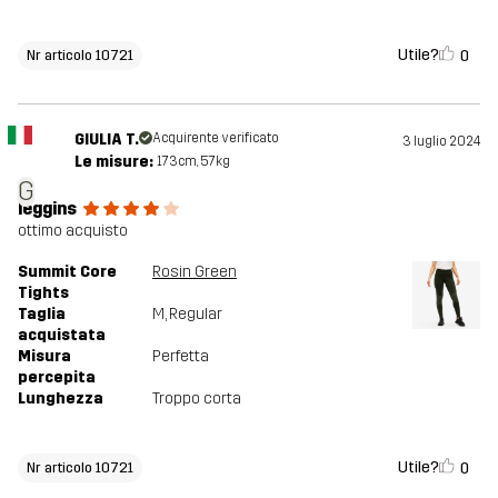
Utile?
0
Nr articolo 10721
GIULIA T.
Acquirente verificato
3 luglio 2024
Le misure:
173cm, 57kg
G
leggins
ottimo acquisto
Summit Core
Rosin Green
Tights
Taglia
M
, Regular
acquistata
Misura
Perfetta
percepita
Lunghezza
Troppo corta
Utile?
0
Nr articolo 10721