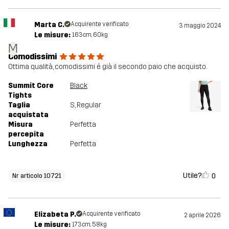
Marta C.
Acquirente verificato
3 maggio 2024
Le misure:
163cm, 60kg
M
Comodissimi
Ottima qualità, comodissimi é già il secondo paio che acquisto.
Summit Core
Black
Tights
Taglia
S
, Regular
acquistata
Misura
Perfetta
percepita
Lunghezza
Perfetta
Utile?
0
Nr articolo 10721
Elizabeta P.
Acquirente verificato
2 aprile 2026
Le misure:
173cm, 58kg