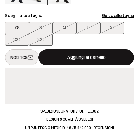
Scegli la tua taglia
Guida alle taglie
XS
S
M
L
XL
2XL
3XL
Questo tasto aprirà una finestra modale per confermare un nuovo
{{size}} non disponibile
Notifica
Aggiungi al carrello
SPEDIZIONE GRATUITA OLTRE 100 €
DESIGN & QUALITÀ SVEDESI
UN PUNTEGGIO MEDIO DI 4,6 / 5, 840.000+ RECENSIONI