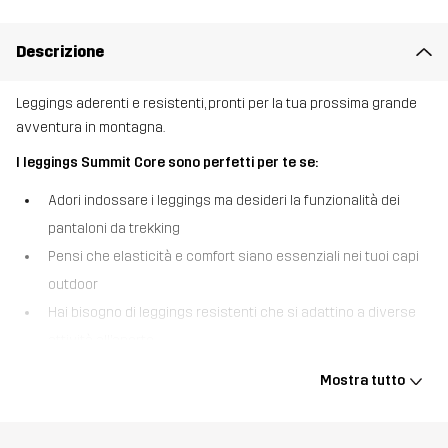
Descrizione
Leggings aderenti e resistenti, pronti per la tua prossima grande
avventura in montagna.
I leggings Summit Core sono perfetti per te se:
Adori indossare i leggings ma desideri la funzionalità dei
pantaloni da trekking
Pensi che elasticità e comfort siano essenziali nei tuoi capi
outdoor
Hai bisogno di leggings resistenti che si adattino a diverse
attività all’aperto.
I leggings Summit Core sono pensati per le donne che desiderano
Mostra tutto
la flessibilità e il comfort dei leggings e la resistenza e le pratiche
tasche dei pantaloni da escursionismo. Questi leggings sono