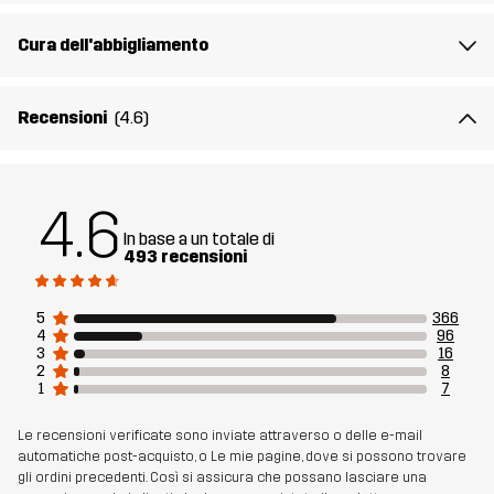
Peso
365g per una taglia M
Cura dell'abbigliamento
Sostenibilità
Dettagli riciclati
leggi qui
Recensioni
(4.6)
Realizzato per
MULTIFUNZIONE
TREKKING
Numero di
10721_2893
4.6
articolo
In base a un totale di
493 recensioni
5
366
4
96
3
16
2
8
1
7
Le recensioni verificate sono inviate attraverso o delle e-mail
automatiche post-acquisto, o Le mie pagine, dove si possono trovare
gli ordini precedenti. Così si assicura che possano lasciare una