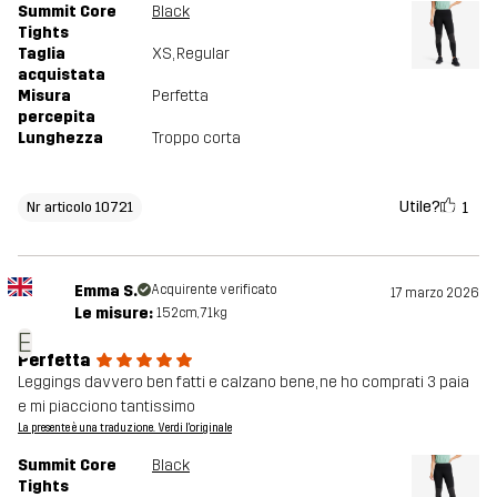
Summit Core
Black
Tights
Taglia
XS
, Regular
acquistata
Misura
Perfetta
percepita
Lunghezza
Troppo corta
Utile?
1
Nr articolo 10721
Emma S.
Acquirente verificato
17 marzo 2026
Le misure:
152cm, 71kg
E
Perfetta
Leggings davvero ben fatti e calzano bene, ne ho comprati 3 paia
e mi piacciono tantissimo
La presente è una traduzione. Verdi l'originale
Summit Core
Black
Tights