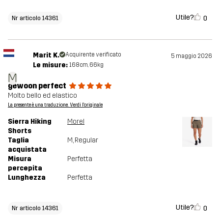
Utile?
0
Nr articolo 14361
Marit K.
Acquirente verificato
5 maggio 2026
Le misure:
168cm, 66kg
M
gewoon perfect
Molto bello ed elastico
La presente è una traduzione. Verdi l'originale
Sierra Hiking
Morel
Shorts
Taglia
M
, Regular
acquistata
Misura
Perfetta
percepita
Lunghezza
Perfetta
Utile?
0
Nr articolo 14361