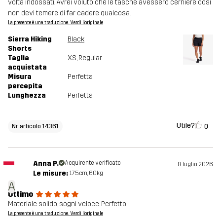
volta indossati. Avrei voluto che le tasche avessero cerniere così
non devi temere di far cadere qualcosa.
La presente è una traduzione. Verdi l'originale
Sierra Hiking
Black
Shorts
Taglia
XS
, Regular
acquistata
Misura
Perfetta
percepita
Lunghezza
Perfetta
Utile?
0
Nr articolo 14361
Anna P.
Acquirente verificato
8 luglio 2026
Le misure:
175cm, 60kg
A
Ottimo
Materiale solido, sogni veloce. Perfetto
La presente è una traduzione. Verdi l'originale