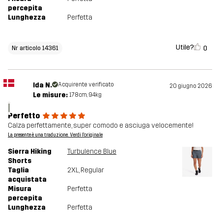
percepita
Lunghezza
Perfetta
Utile?
0
Nr articolo 14361
Ida N.
Acquirente verificato
20 giugno 2026
Le misure:
178cm, 94kg
I
Perfetto
Calza perfettamente, super comodo e asciuga velocemente!
La presente è una traduzione. Verdi l'originale
Sierra Hiking
Turbulence Blue
Shorts
Taglia
2XL
, Regular
acquistata
Misura
Perfetta
percepita
Lunghezza
Perfetta