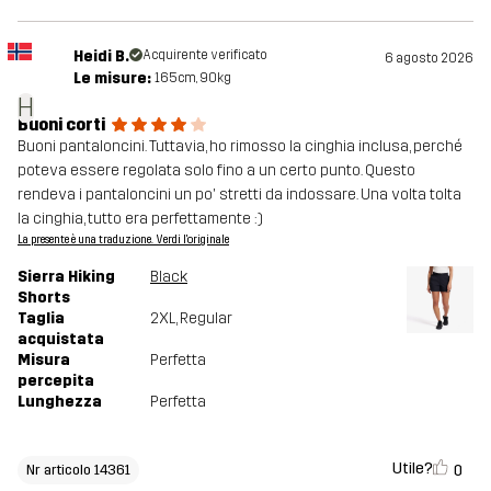
Heidi B.
Acquirente verificato
6 agosto 2026
Le misure:
165cm, 90kg
H
Buoni corti
Buoni pantaloncini. Tuttavia, ho rimosso la cinghia inclusa, perché
poteva essere regolata solo fino a un certo punto. Questo
rendeva i pantaloncini un po' stretti da indossare. Una volta tolta
la cinghia, tutto era perfettamente :)
La presente è una traduzione. Verdi l'originale
Sierra Hiking
Black
Shorts
Taglia
2XL
, Regular
acquistata
Misura
Perfetta
percepita
Lunghezza
Perfetta
Utile?
0
Nr articolo 14361