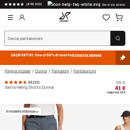
(846.003)
Servizio clienti
Cancella ricerca
SALDI ESTIVI: fino al 50% di sconto
Acquista adesso
Pagina iniziale
Donna
Pantaloni
Pantaloncini
59 €
4.6 (33)
Sierra Hiking Shorts Donna
41 €
- risparmia
18 €
Il modello indossa