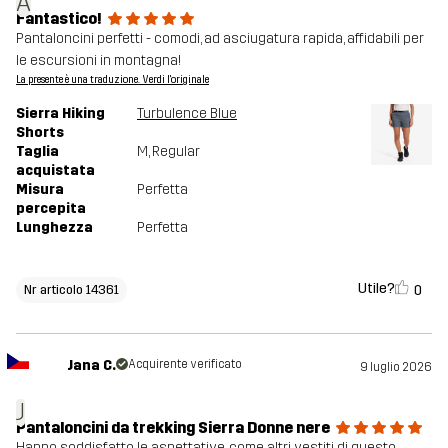
A
Fantastico!
Pantaloncini perfetti - comodi, ad asciugatura rapida, affidabili per
le escursioni in montagna!
La presente è una traduzione. Verdi l'originale
Sierra Hiking
Turbulence Blue
Shorts
Taglia
M
, Regular
acquistata
Misura
Perfetta
percepita
Lunghezza
Perfetta
Utile?
0
Nr articolo 14361
Jana C.
Acquirente verificato
9 luglio 2026
J
Pantaloncini da trekking Sierra Donne nere
Hanno soddisfatto le aspettative, come altri vestiti di questo