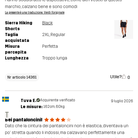
marchio, calzano bene e sono comodi
La presente è una traduzione. Verdi l'originale
Sierra Hiking
Black
Shorts
Taglia
2XL
, Regular
acquistata
Misura
Perfetta
percepita
Lunghezza
Troppo lunga
Utile?
0
Nr articolo 14361
Tuva E.
Acquirente verificato
9 luglio 2026
Le misure:
162cm, 60kg
T
Bei pantaloncini!
Dato che la cintura dei pantaloncini non è elastica, diventava un
po' stretta quando li indossi, ma calzavano perfettamente una