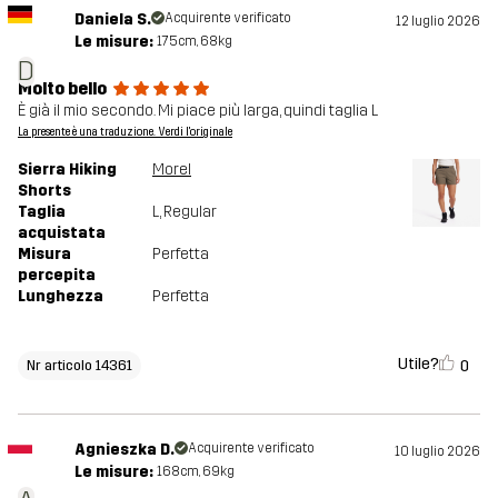
Daniela S.
Acquirente verificato
12 luglio 2026
Le misure:
175cm, 68kg
D
Molto bello
È già il mio secondo. Mi piace più larga, quindi taglia L
La presente è una traduzione. Verdi l'originale
Sierra Hiking
Morel
Shorts
Taglia
L
, Regular
acquistata
Misura
Perfetta
percepita
Lunghezza
Perfetta
Utile?
0
Nr articolo 14361
Agnieszka D.
Acquirente verificato
10 luglio 2026
Le misure:
168cm, 69kg