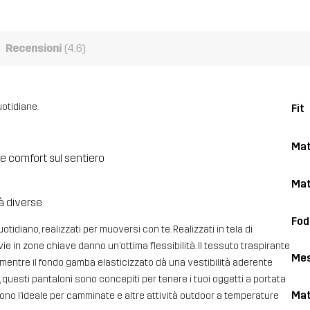
Recensioni
(4.6)
uotidiane.
Fit
Mat
e comfort sul sentiero
Mat
tà diverse
Fod
diano, realizzati per muoversi con te. Realizzati in tela di
ie in zone chiave danno un’ottima flessibilità. Il tessuto traspirante
Me
 mentre il fondo gamba elasticizzato dà una vestibilità aderente
, questi pantaloni sono concepiti per tenere i tuoi oggetti a portata
Mat
 sono l’ideale per camminate e altre attività outdoor a temperature