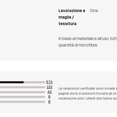
Lavorazione a
Cina
magila /
tessitura
In base al materiale e all'uso, tut
quantità di microfibre.
573
133
Le recensioni verificate sono inviate
43
pagine, dove si possono trovare gli or
8
recensione solo i clienti che hanno acq
8