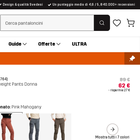
Design & qualità Svedesi
Un punteggio medio di 4,6 / 5, 840.000+ recensioni
Cancella ricerca
Guide
Offerte
ULTRA
89 €
(764)
weight Pants Donna
62 €
- risparmia
27 €
onato:
Pink Mahogany
Mostra tutti i 7 colori