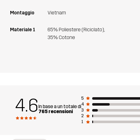
Montaggio
Vietnam
Materiale 1
65% Poliestere (Riciclato),
35% Cotone
4.6
5
4
In base a un totale di
3
765 recensioni
2
1