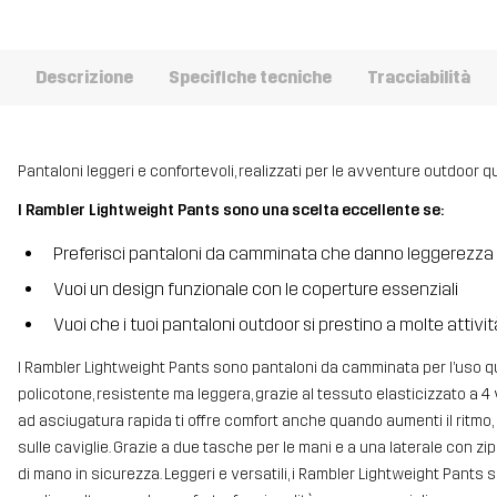
Descrizione
Specifiche tecniche
Tracciabilità
Pantaloni leggeri e confortevoli, realizzati per le avventure outdoor q
I Rambler Lightweight Pants sono una scelta eccellente se:
Preferisci pantaloni da camminata che danno leggerezza 
Vuoi un design funzionale con le coperture essenziali
Vuoi che i tuoi pantaloni outdoor si prestino a molte attivi
I Rambler Lightweight Pants sono pantaloni da camminata per l’uso quoti
policotone, resistente ma leggera, grazie al tessuto elasticizzato a 4 v
ad asciugatura rapida ti offre comfort anche quando aumenti il ritmo,
sulle caviglie. Grazie a due tasche per le mani e a una laterale con zip
di mano in sicurezza. Leggeri e versatili, i Rambler Lightweight Pants