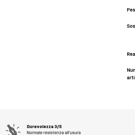
Pe
Sos
Rea
Num
art
Durevolezza
3/5
Normale resistenza all'usura