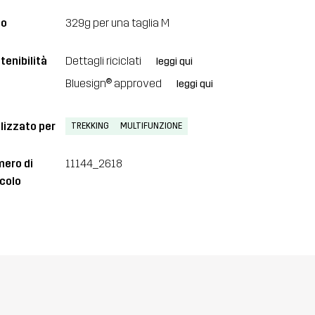
so
329g per una taglia M
tenibilità
Dettagli riciclati
leggi qui
Bluesign® approved
leggi qui
lizzato per
TREKKING
MULTIFUNZIONE
ero di
11144_2618
icolo