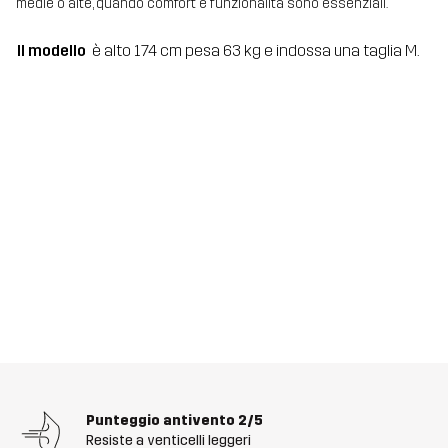
medie o alte, quando comfort e funzionalità sono essenziali.
Il modello
è alto 174 cm pesa 63 kg e indossa una taglia M.
Punteggio antivento
2/5
Resiste a venticelli leggeri