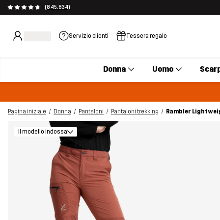
(845.834)
Servizio clienti
Tessera regalo
Donna
Uomo
Scar
Pagina iniziale
Donna
Pantaloni
Pantaloni trekking
Rambler Lightwei
Il modello indossa