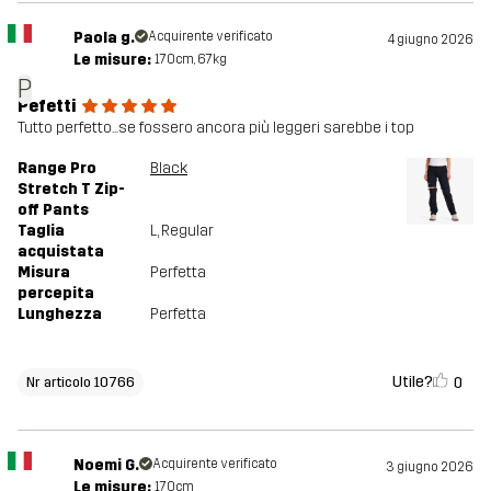
Paola g.
Acquirente verificato
4 giugno 2026
Le misure:
170cm, 67kg
P
Pefetti
Tutto perfetto...se fossero ancora più leggeri sarebbe i top
Range Pro
Black
Stretch T Zip-
off Pants
Taglia
L
, Regular
acquistata
Misura
Perfetta
percepita
Lunghezza
Perfetta
Utile?
0
Nr articolo 10766
Noemi G.
Acquirente verificato
3 giugno 2026
Le misure:
170cm