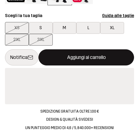
Scegli la tua taglia
Guida alle taglie
XS
S
M
L
XL
2XL
3XL
Questo tasto aprirà una finestra modale per confermare un nuovo
{{size}} non disponibile
Notifica
Aggiungi al carrello
SPEDIZIONE GRATUITA OLTRE 100 €
DESIGN & QUALITÀ SVEDESI
UN PUNTEGGIO MEDIO DI 4,6 / 5, 840.000+ RECENSIONI