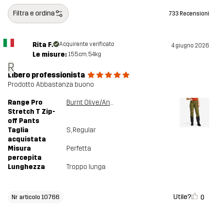
Filtra e ordina
733 Recensioni
Rita F.
Acquirente verificato
4 giugno 2026
Le misure:
155cm, 54kg
R
Libero professionista
Prodotto Abbastanza buono
Range Pro
Burnt Olive/Anthracite
Stretch T Zip-
off Pants
Taglia
S
, Regular
acquistata
Misura
Perfetta
percepita
Lunghezza
Troppo lunga
Utile?
0
Nr articolo 10766