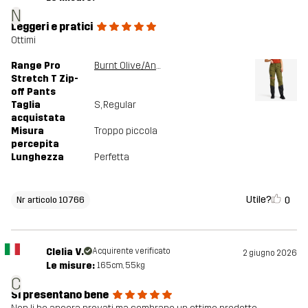
N
Leggeri e pratici
Ottimi
Range Pro
Burnt Olive/Anthracite
Stretch T Zip-
off Pants
Taglia
S
, Regular
acquistata
Misura
Troppo piccola
percepita
Lunghezza
Perfetta
Utile?
0
Nr articolo 10766
Clelia V.
Acquirente verificato
2 giugno 2026
Le misure:
165cm, 55kg
C
Si presentano bene