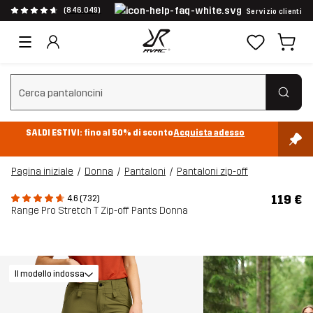
(846.049)
Servizio clienti
Cancella ricerca
SALDI ESTIVI: fino al 50% di sconto
Acquista adesso
Pagina iniziale
Donna
Pantaloni
Pantaloni zip-off
119 €
4.6 (732)
Range Pro Stretch T Zip-off Pants Donna
Il modello indossa