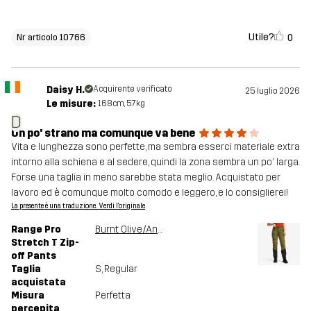
Utile?
0
Nr articolo 10766
Daisy H.
Acquirente verificato
25 luglio 2026
Le misure:
168cm, 57kg
D
Un po' strano ma comunque va bene
Vita e lunghezza sono perfette, ma sembra esserci materiale extra
intorno alla schiena e al sedere, quindi la zona sembra un po' larga.
Forse una taglia in meno sarebbe stata meglio. Acquistato per
lavoro ed è comunque molto comodo e leggero, e lo consiglierei!
La presente è una traduzione. Verdi l'originale
Range Pro
Burnt Olive/Anthracite
Stretch T Zip-
off Pants
Taglia
S
, Regular
acquistata
Misura
Perfetta
percepita