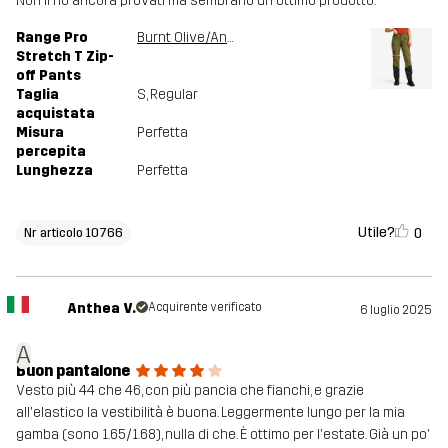
Non li ho ancora provati ma sembrano un ottimo prodotto.
Range Pro
Burnt Olive/Anthracite
Stretch T Zip-
off Pants
Taglia
S
, Regular
acquistata
Misura
Perfetta
percepita
Lunghezza
Perfetta
Utile?
0
Nr articolo 10766
Anthea V.
Acquirente verificato
6 luglio 2025
A
Buon pantalone
Vesto più 44 che 46, con più pancia che fianchi, e grazie
all'elastico la vestibilità è buona. Leggermente lungo per la mia
gamba (sono 1.65/1.68), nulla di che. È ottimo per l'estate. Già un po'