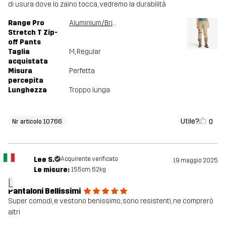
di usura dove lo zaino tocca, vedremo la durabilità
Range Pro
Aluminium/Brindle
Stretch T Zip-
off Pants
Taglia
M
, Regular
acquistata
Misura
Perfetta
percepita
Lunghezza
Troppo lunga
Utile?
0
Nr articolo 10766
Lee S.
Acquirente verificato
19 maggio 2025
Le misure:
155cm, 62kg
L
Pantaloni Bellissimi
Super comodi, e vestono benissimo, sono resistenti, ne comprerò
altri