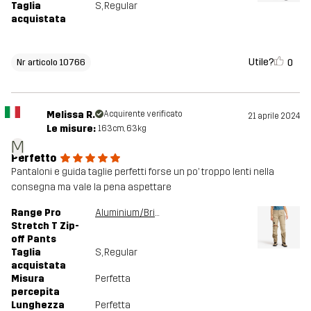
Taglia
S
, Regular
acquistata
Utile?
0
Nr articolo 10766
Melissa R.
Acquirente verificato
21 aprile 2024
Le misure:
163cm, 63kg
M
Perfetto
Pantaloni e guida taglie perfetti forse un po’ troppo lenti nella
consegna ma vale la pena aspettare
Range Pro
Aluminium/Brindle
Stretch T Zip-
off Pants
Taglia
S
, Regular
acquistata
Misura
Perfetta
percepita
Lunghezza
Perfetta