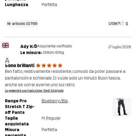
Lunghezza
Perfetta
Utile?
0
Nr articolo 10766
Ady H.
Acquirente verificato
17 luglio 2026
Le misure:
168cm, 60kg
A
Sono brillanti
Ben fatto, relativamente resistente, comodo da poter passare a
pantaloncini e schienale. Ci vuole solo un minuto. Buon tasca,
anche se vorrei averne uno sul retro.
La presente è una traduzione. Verdi l'originale
Range Pro
Blueberry/Black
Stretch T Zip-
off Pants
Taglia
M
, Regular
acquistata
Misura
Perfetta
percepita