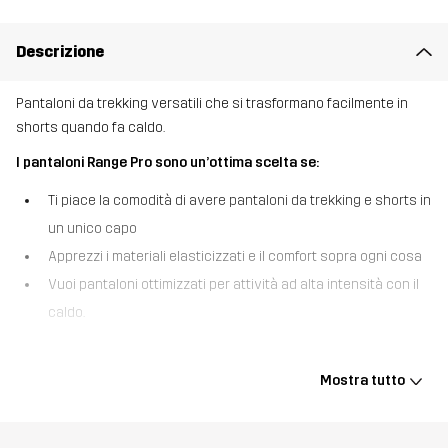
Descrizione
Pantaloni da trekking versatili che si trasformano facilmente in
shorts quando fa caldo.
I pantaloni Range Pro sono un’ottima scelta se:
Ti piace la comodità di avere pantaloni da trekking e shorts in
un unico capo
Apprezzi i materiali elasticizzati e il comfort sopra ogni cosa
Vuoi pantaloni ottimizzati per attività ad alta intensità con il
caldo.
I pantaloni Range Pro Stretch T Zip-off Pants sono i nostri
pantaloni da escursionismo di peso medio, convertibili
Mostra tutto
velocemente in pantaloncini. Realizzati con materiali traspiranti,
cerniere di ventilazione e gambe staccabili, questi pantaloni sono
stati sviluppati appositamente per le escursioni in climi caldi. Le