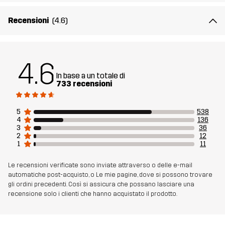
Materiale 2
65% Poliestere (Riciclato), 35% Cotone
Recensioni
(4.6)
Materiale 1
88% Poliammide, 12% Elastan
Fodera
80% Poliestere (Riciclato), 20% Cotone
4.6
In base a un totale di
733 recensioni
Mesh
95% Poliestere (Riciclato), 5% Poliestere
5
538
Sostenibilità
Dettagli riciclati
leggi qui
4
136
3
36
2
12
Realizzato per
1
11
TREKKING
MULTIFUNZIONE
Le recensioni verificate sono inviate attraverso o delle e-mail
Numero di
10766_4773
automatiche post-acquisto, o Le mie pagine, dove si possono trovare
articolo
gli ordini precedenti. Così si assicura che possano lasciare una
recensione solo i clienti che hanno acquistato il prodotto.