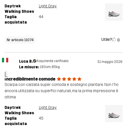
Daytrek
Light Gray
Walking Shoes
Taglia
44
acquistata
Utile?
0
Nr articolo 11074
Luca B.
Acquirente verificato
31 maggio 2026
Le misure:
183cm, 85kg
L
Incredibilmente comode
Scarpa con calzata super comoda e sostegno plantare. Non l'ho
ancora utilizzata su superfici naturali, ma la prima impressione è
ottima.
Daytrek
Light Gray
Walking Shoes
Taglia
45
acquistata