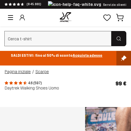
(845.881)
Servizio clienti
Cancella ricerca
SALDI ESTIVI: fino al 50% di sconto
Acquista adesso
Pagina iniziale
Scarpe
99 €
4.6 (597)
Daytrek Walking Shoes Uomo