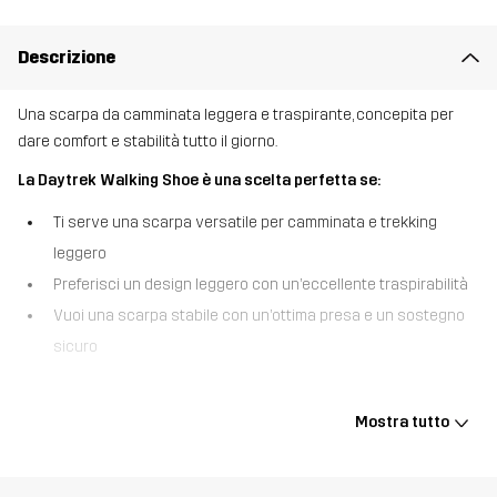
Descrizione
Una scarpa da camminata leggera e traspirante, concepita per
dare comfort e stabilità tutto il giorno.
La Daytrek Walking Shoe è una scelta perfetta se:
Ti serve una scarpa versatile per camminata e trekking
leggero
Preferisci un design leggero con un’eccellente traspirabilità
Vuoi una scarpa stabile con un’ottima presa e un sostegno
sicuro
Grazie a una struttura leggera e traspirante che dà freschezza e
comfort ai piedi, le Daytrek Walking Shoes sono adatte a terreni
Mostra tutto
come strade di città, sentieri ben tenuti nei boschi e percorsi
coperti di ghiaia. Concepite per prestazioni di lunga durata, sono
dotate di una robusta tomaia tessuta con lavorazione jacquard,