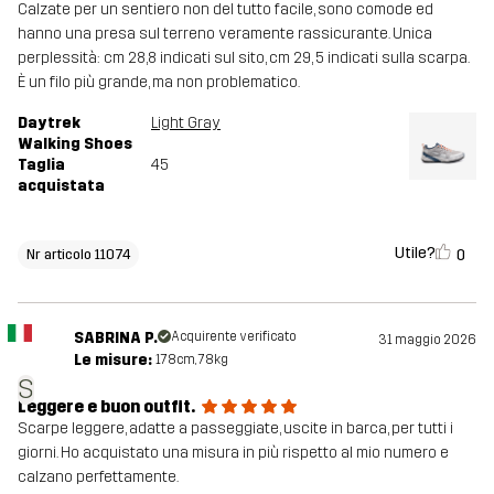
Calzate per un sentiero non del tutto facile, sono comode ed
hanno una presa sul terreno veramente rassicurante. Unica
perplessità: cm 28,8 indicati sul sito, cm 29, 5 indicati sulla scarpa.
È un filo più grande, ma non problematico.
Daytrek
Light Gray
Walking Shoes
Taglia
45
acquistata
Utile?
0
Nr articolo 11074
SABRINA P.
Acquirente verificato
31 maggio 2026
Le misure:
178cm, 78kg
S
Leggere e buon outfit.
Scarpe leggere, adatte a passeggiate, uscite in barca, per tutti i
giorni. Ho acquistato una misura in più rispetto al mio numero e
calzano perfettamente.