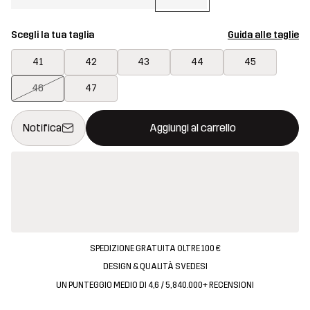
Scegli la tua taglia
Guida alle taglie
41
42
43
44
45
46
47
Questo tasto aprirà una finestra modale per confermare un nuovo
{{size}} non disponibile
Notifica
Aggiungi al carrello
SPEDIZIONE GRATUITA OLTRE 100 €
DESIGN & QUALITÀ SVEDESI
UN PUNTEGGIO MEDIO DI 4,6 / 5, 840.000+ RECENSIONI