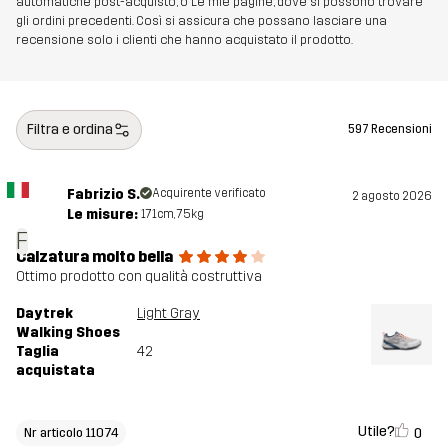
automatiche post-acquisto, o Le mie pagine, dove si possono trovare
gli ordini precedenti. Così si assicura che possano lasciare una
recensione solo i clienti che hanno acquistato il prodotto.
Suola
100% Gomma
Peso
334g
Filtra e ordina
597 Recensioni
Realizzato per
TREKKING
MULTIFUNZIONE
Fabrizio S.
Acquirente verificato
2 agosto 2026
Numero di
11074_4106
Le misure:
171cm, 75kg
articolo
F
Calzatura molto bella
Ottimo prodotto con qualità costruttiva
Daytrek
Light Gray
Walking Shoes
Taglia
42
acquistata
Utile?
0
Nr articolo 11074