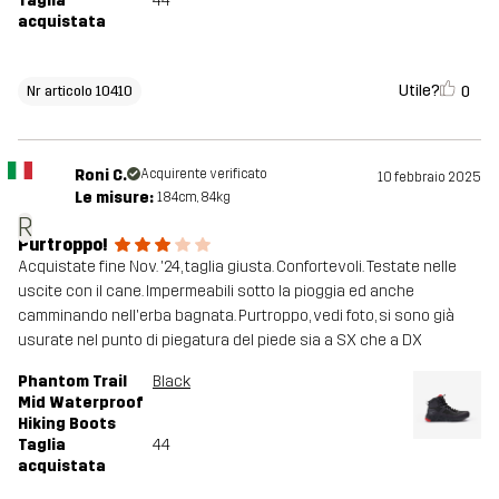
Taglia
44
acquistata
Utile?
0
Nr articolo 10410
Roni C.
Acquirente verificato
10 febbraio 2025
Le misure:
184cm, 84kg
R
Purtroppo!
Acquistate fine Nov. '24, taglia giusta. Confortevoli. Testate nelle
uscite con il cane. Impermeabili sotto la pioggia ed anche
camminando nell'erba bagnata. Purtroppo, vedi foto, si sono già
usurate nel punto di piegatura del piede sia a SX che a DX
Phantom Trail
Black
Mid Waterproof
Hiking Boots
Taglia
44
acquistata