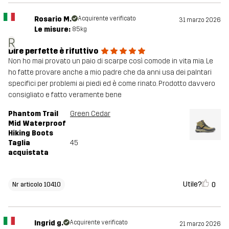
Rosario M.
Acquirente verificato
31 marzo 2026
Le misure:
85kg
R
Dire perfette è rifuttivo
Non ho mai provato un paio di scarpe così comode in vita mia. Le
ho fatte provare anche a mio padre che da anni usa dei palntari
specifici per problemi ai piedi ed è come rinato. Prodotto davvero
consigliato e fatto veramente bene
Phantom Trail
Green Cedar
Mid Waterproof
Hiking Boots
Taglia
45
acquistata
Utile?
0
Nr articolo 10410
Ingrid g.
Acquirente verificato
21 marzo 2026