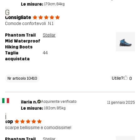
Le misure:
179cm, 84kg
G
Consigliate
Comode confortevoli . N.1
Phantom Trail
Stellar
Mid Waterproof
Hiking Boots
Taglia
44
acquistata
Utile?
0
Nr articolo 10410
ilaria n.
Acquirente verificato
11 gennaio 2025
Le misure:
182cm, 85kg
i
top
scarpe bellissime e comodissime!
Phantom Trail
Stellar