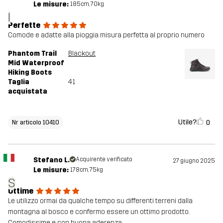
Le misure:
185cm, 70kg
I
Perfette
Comode e adatte alla pioggia misura perfetta al proprio numero
Phantom Trail
Blackout
Mid Waterproof
Hiking Boots
Taglia
41
acquistata
Utile?
0
Nr articolo 10410
Stefano L.
Acquirente verificato
27 giugno 2025
Le misure:
178cm, 75kg
S
Ottime
Le utilizzo ormai da qualche tempo su differenti terreni dalla
montagna al bosco e confermo essere un ottimo prodotto.
Comodissime e con buona aderenza