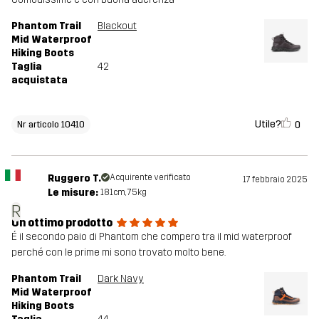
Phantom Trail
Blackout
Mid Waterproof
Hiking Boots
Taglia
42
acquistata
Utile?
0
Nr articolo 10410
Ruggero T.
Acquirente verificato
17 febbraio 2025
Le misure:
181cm, 75kg
R
Un ottimo prodotto
É il secondo paio di Phantom che compero tra il mid waterproof
perché con le prime mi sono trovato molto bene.
Phantom Trail
Dark Navy
Mid Waterproof
Hiking Boots