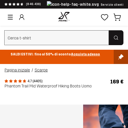
(846.439)
Servizio clienti
Cancella ricerca
SALDI ESTIVI: fino al 50% di sconto
Acquista adesso
Pagina iniziale
Scarpe
169 €
4.7 (4405)
Phantom Trail Mid Waterproof Hiking Boots Uomo