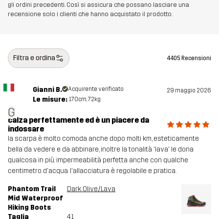
gli ordini precedenti. Così si assicura che possano lasciare una
recensione solo i clienti che hanno acquistato il prodotto.
Filtra e ordina
4405 Recensioni
Gianni B.
Acquirente verificato
29 maggio 2026
Le misure:
170cm, 72kg
G
calza perfettamente ed è un piacere da
indossare
la scarpa è molto comoda anche dopo molti km, esteticamente
bella da vedere e da abbinare, inoltre la tonalità 'lava' le dona
qualcosa in più. impermeabilità perfetta anche con qualche
centimetro d'acqua. l'allacciatura è regolabile e pratica.
Phantom Trail
Dark Olive/Lava
Mid Waterproof
Hiking Boots
Taglia
41