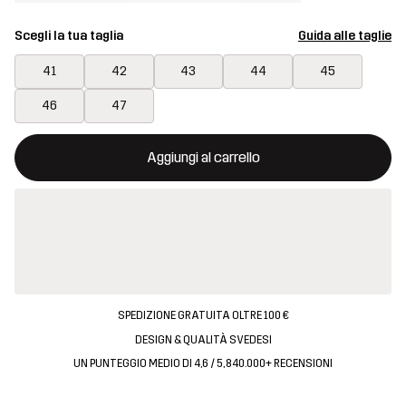
Scegli la tua taglia
Guida alle taglie
41
42
43
44
45
46
47
Questo tasto aprirà una finestra modale per confermare un nuovo
{{size}} non disponibile
Aggiungi al carrello
SPEDIZIONE GRATUITA OLTRE 100 €
DESIGN & QUALITÀ SVEDESI
UN PUNTEGGIO MEDIO DI 4,6 / 5, 840.000+ RECENSIONI