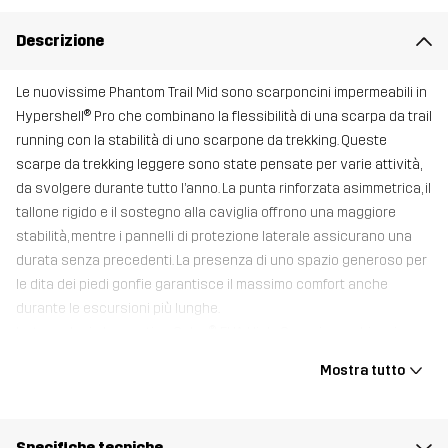
Descrizione
Le nuovissime Phantom Trail Mid sono scarponcini impermeabili in
Hypershell® Pro che combinano la flessibilità di una scarpa da trail
running con la stabilità di uno scarpone da trekking. Queste
scarpe da trekking leggere sono state pensate per varie attività,
da svolgere durante tutto l’anno. La punta rinforzata asimmetrica, il
tallone rigido e il sostegno alla caviglia offrono una maggiore
stabilità, mentre i pannelli di protezione laterale assicurano una
durata senza precedenti. La presenza di uno spazio generoso per
le dita dei piedi gonfie garantisce il massimo comfort anche
durante le escursioni più lunghe.
La tecnologia Innovation Soles®, EVA High-Comp in combinazione
con una speciale miscela di gomma assicura un sistema di
Mostra tutto
ammortizzazione di nuova generazione e un’aderenza eccellente
su ghiaia, pietra ed erba.
Tutte le scarpe sono fornite con una soletta Trimfit™ aggiuntiva
Specifiche tecniche