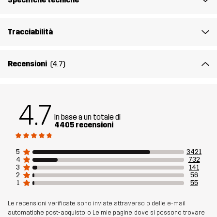
per una vestibilità più aderente e una maggiore ammortizzazione.
Da inserire sotto la suola originale.
Tracciabilità
Tomaia
100% Poliestere
Recensioni
(4.7)
Intersuola
100% Ethylene-vinyl Acetate
Suola
100% Gomma
4.7
In base a un totale di
4405 recensioni
Peso
508g
5
3421
Realizzato per
MULTIFUNZIONE
TREKKING
4
732
3
141
2
56
Numero di
10410_2704
1
55
articolo
Le recensioni verificate sono inviate attraverso o delle e-mail
automatiche post-acquisto, o Le mie pagine, dove si possono trovare