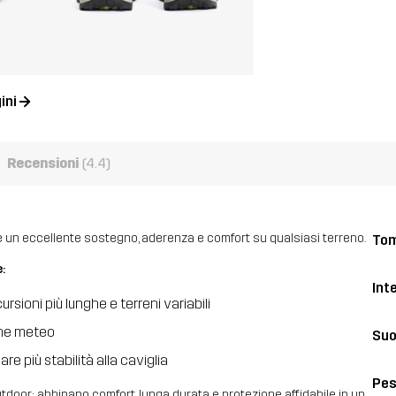
ini
Recensioni
(4.4)
re un eccellente sostegno, aderenza e comfort su qualsiasi terreno.
Tom
:
Int
sioni più lunghe e terreni variabili
one meteo
Suo
e più stabilità alla caviglia
Pe
utdoor: abbinano comfort, lunga durata e protezione affidabile in un