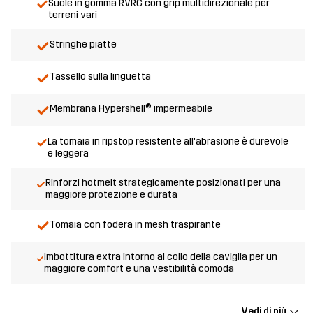
Suole in gomma RVRC con grip multidirezionale per
terreni vari
Stringhe piatte
Tassello sulla linguetta
Membrana Hypershell® impermeabile
La tomaia in ripstop resistente all'abrasione è durevole
e leggera
Rinforzi hotmelt strategicamente posizionati per una
maggiore protezione e durata
Tomaia con fodera in mesh traspirante
Imbottitura extra intorno al collo della caviglia per un
maggiore comfort e una vestibilità comoda
Vedi di più