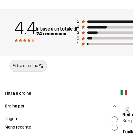
4.4
5
4
In base a un totale di
3
74 recensioni
2
1
Filtra e ordina
Filtra e ordina
Ordina per
K
Bello
Lingua
Scarp
Meno recente
Trail