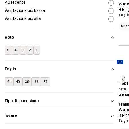
Più recente
Wate
Hikin
Valutazione più bassa
Tagli
Valutazione più alta
Nr a
Voto
5
4
3
2
1
Taglia
v
41
40
39
38
37
Test
Molto
La prese
Tipo di recensione
Trail
Wate
Hikin
Colore
Tagli