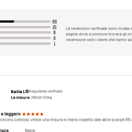
46
15
Le recensioni verificate sono inviate
8
pagine, dove si possono trovare gli or
4
recensione solo i clienti che hanno acq
1
Katia I.
Acquirente verificato
Le misure:
160cm, 53kg
 e leggero
oncino comodo, veste una misura in meno rispetto alle altre scarpe RR,
blaze
Black