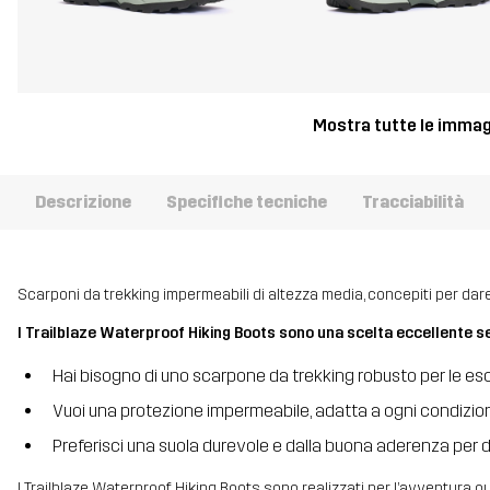
Mostra tutte le immag
Descrizione
Specifiche tecniche
Tracciabilità
Scarponi da trekking impermeabili di altezza media, concepiti per da
I Trailblaze Waterproof Hiking Boots sono una scelta eccellente se
Hai bisogno di uno scarpone da trekking robusto per le escur
Vuoi una protezione impermeabile, adatta a ogni condizi
Preferisci una suola durevole e dalla buona aderenza per dar
I Trailblaze Waterproof Hiking Boots sono realizzati per l’avventura o