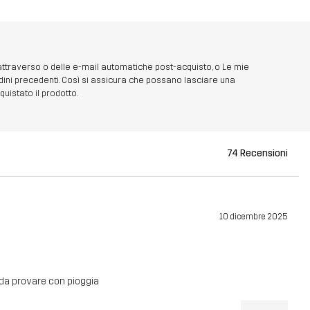
 attraverso o delle e-mail automatiche post-acquisto, o Le mie
dini precedenti. Così si assicura che possano lasciare una
uistato il prodotto.
74 Recensioni
10 dicembre 2025
 da provare con pioggia