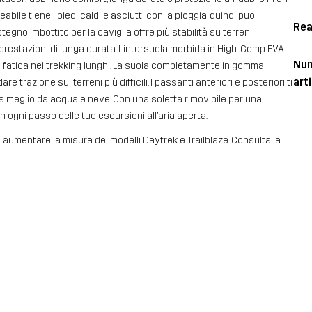
le tiene i piedi caldi e asciutti con la pioggia, quindi puoi
Rea
tegno imbottito per la caviglia offre più stabilità su terreni
r prestazioni di lunga durata. L’intersuola morbida in High-Comp EVA
Num
a fatica nei trekking lunghi. La suola completamente in gomma
art
 trazione sui terreni più difficili. I passanti anteriori e posteriori ti
a meglio da acqua e neve. Con una soletta rimovibile per una
n ogni passo delle tue escursioni all’aria aperta.
 aumentare la misura dei modelli Daytrek e Trailblaze. Consulta la