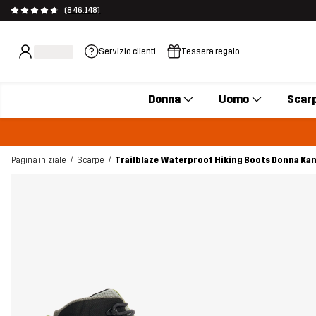
(846.148)
Servizio clienti
Tessera regalo
Donna
Uomo
Scar
Pagina iniziale
Scarpe
Trailblaze Waterproof Hiking Boots Donna Ka