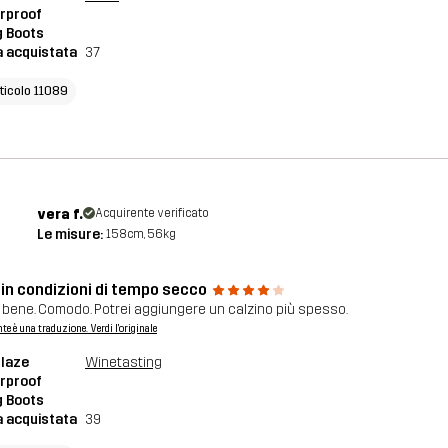
rproof
g Boots
a acquistata
37
rticolo 11089
vera f.
Acquirente verificato
Le misure:
158cm, 56kg
 in condizioni di tempo secco
 bene. Comodo. Potrei aggiungere un calzino più spesso.
nte è una traduzione. Verdi l'originale
blaze
Winetasting
rproof
g Boots
a acquistata
39