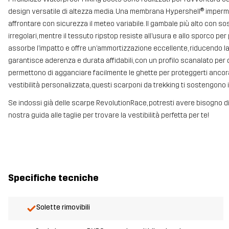
design versatile di altezza media. Una membrana Hypershell® impermeabi
affrontare con sicurezza il meteo variabile. Il gambale più alto con sos
irregolari, mentre il tessuto ripstop resiste all’usura e allo sporco pe
assorbe l’impatto e offre un’ammortizzazione eccellente, riducendo l
garantisce aderenza e durata affidabili, con un profilo scanalato per dare
permettono di agganciare facilmente le ghette per proteggerti ancor
vestibilità personalizzata, questi scarponi da trekking ti sostengono i
Se indossi già delle scarpe RevolutionRace, potresti avere bisogno di
nostra guida alle taglie per trovare la vestibilità perfetta per te!
Specifiche tecniche
Solette rimovibili