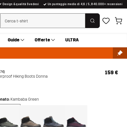
Design & qualità Svedesi
Un punteggio medio di 4,6 / 5, 840.000+ recensioni
Cancella ricerca
Guide
Offerte
ULTRA
159 €
(74)
erproof Hiking Boots Donna
onato:
Kambaba Green