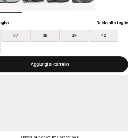
aglia
Guida alle taglie
37
38
39
40
aprirà una finestra modale per confermare un nuovo articolo nel ca
isponibile
Aggiungi al carrello
SPEDIZIONE GRATUITA OLTRE 100 €