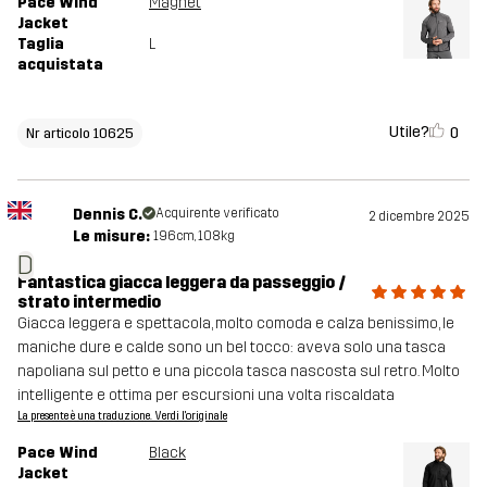
Pace Wind
Magnet
Jacket
Taglia
L
acquistata
Utile?
0
Nr articolo 10625
Dennis C.
Acquirente verificato
2 dicembre 2025
Le misure:
196cm, 108kg
D
Fantastica giacca leggera da passeggio /
strato intermedio
Giacca leggera e spettacola, molto comoda e calza benissimo, le
maniche dure e calde sono un bel tocco: aveva solo una tasca
napoliana sul petto e una piccola tasca nascosta sul retro. Molto
intelligente e ottima per escursioni una volta riscaldata
La presente è una traduzione. Verdi l'originale
Pace Wind
Black
Jacket