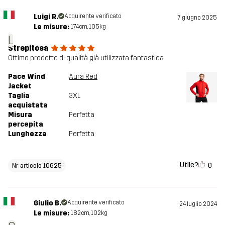
Realizzato per
MULTIFUNZIONE
CORSA E ALLENAMENTO
Luigi R.
Acquirente verificato
7 giugno 2025
Le misure:
174cm, 105kg
L
Numero di
10625_2139
Strepitosa
articolo
Ottimo prodotto di qualità già utilizzata fantastica
Pace Wind
Aura Red
Jacket
Taglia
3XL
acquistata
Misura
Perfetta
percepita
Lunghezza
Perfetta
Utile?
0
Nr articolo 10625
Giulio B.
Acquirente verificato
24 luglio 2024
Le misure:
182cm, 102kg