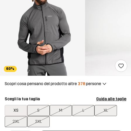
60%
Scopri cosa pensano del prodotto altre
378
persone
Scegli la tua taglia
Guida alle taglie
XS
S
M
L
XL
2XL
3XL