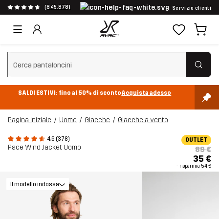
(845.878)
Servizio clienti
Cancella ricerca
SALDI ESTIVI: fino al 50% di sconto
Acquista adesso
Pagina iniziale
Uomo
Giacche
Giacche a vento
4.6 (378)
OUTLET
Pace Wind Jacket Uomo
89 €
35 €
- risparmia
54 €
Il modello indossa