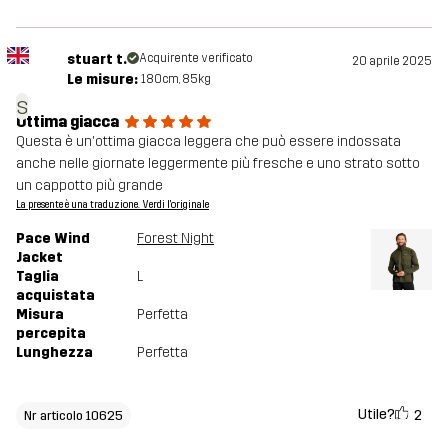
stuart t.
Acquirente verificato
20 aprile 2025
Le misure:
180cm, 85kg
s
Ottima giacca
Questa è un'ottima giacca leggera che può essere indossata
anche nelle giornate leggermente più fresche e uno strato sotto
un cappotto più grande
La presente è una traduzione. Verdi l'originale
Pace Wind
Forest Night
Jacket
Taglia
L
acquistata
Misura
Perfetta
percepita
Lunghezza
Perfetta
Utile?
2
Nr articolo 10625