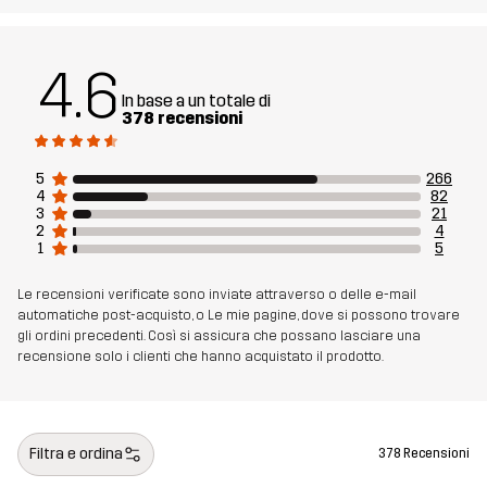
visibilità al buio ne aumentano la funzionalità. Che tu preferisca il
trail running, lo sci di fondo o altro, la giacca, la Pace Wind Jacket ti
prepara per uno stile di vita attivo tutto l’anno.
4.6
In base a un totale di
Il modello
è alto 182 cm pesa 85 kg e indossa una taglia L.
378 recensioni
Fit
REGULAR
5
266
4
82
3
21
Materiale 1
90% Poliestere (Riciclato), 10% Elastan
2
4
1
5
Materiale 2
91% Poliestere (Riciclato), 9% Elastan
Le recensioni verificate sono inviate attraverso o delle e-mail
automatiche post-acquisto, o Le mie pagine, dove si possono trovare
Mesh
91% Poliestere, 9% Elastan
gli ordini precedenti. Così si assicura che possano lasciare una
recensione solo i clienti che hanno acquistato il prodotto.
Peso
400g per una taglia M
Sostenibilità
Dettagli riciclati
leggi qui
Filtra e ordina
378 Recensioni