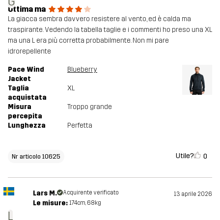
G
Ottima ma
La giacca sembra davvero resistere al vento, ed è calda ma
traspirante. Vedendo la tabella taglie e i commenti ho preso una XL
ma una L era più corretta probabilmente. Non mi pare
idrorepellente
Pace Wind
Blueberry
Jacket
Taglia
XL
acquistata
Misura
Troppo grande
percepita
Lunghezza
Perfetta
Utile?
0
Nr articolo 10625
Lars M.
Acquirente verificato
13 aprile 2026
Le misure:
174cm, 68kg
L