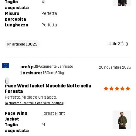
Taglia
XL
acquistata
Misura
Perfetta
percepita
Lunghezza
Perfetta
Utile?
0
Nr articolo 10625
uroš p.
Acquirente verificato
26 novembre 2025
Le misure:
160cm, 60kg
u
Pace Wind Jacket Maschile Notte nella
Foresta
Perfetto. Mi piace un sacco.
La presente è una traduzione. Verdi l'originale
Pace Wind
Forest Night
Jacket
Taglia
M
acquistata