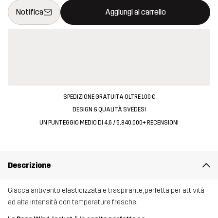
Questo tasto aprirà una finestra modale per confermare un nuovo
{{size}} non disponibile
Notifica
Aggiungi al carrello
SPEDIZIONE GRATUITA OLTRE 100 €
DESIGN & QUALITÀ SVEDESI
UN PUNTEGGIO MEDIO DI 4,6 / 5, 840.000+ RECENSIONI
Descrizione
Giacca antivento elasticizzata e traspirante, perfetta per attività
ad alta intensità con temperature fresche.