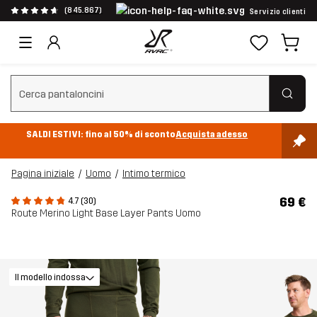
(845.867)
Servizio clienti
Cancella ricerca
SALDI ESTIVI: fino al 50% di sconto
Acquista adesso
Pagina iniziale
Uomo
Intimo termico
69 €
4.7 (30)
Route Merino Light Base Layer Pants Uomo
Il modello indossa