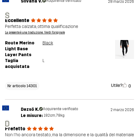
Silvana V.
Acquirente verificato
28 marzo 2026
S
Eccellente
Perfetta calzata, ottima qualificazione
La presente è una traduzione. Verdi l'originale
Route Merino
Black
Light Base
Layer Pants
Taglia
L
acquistata
Utile?
0
Nr articolo 14301
Dezső K.
Acquirente verificato
2 marzo 2026
Le misure:
182cm, 78kg
D
Prefetto
Non l'ho ancora testato, ma la dimensione e la qualità del materiale