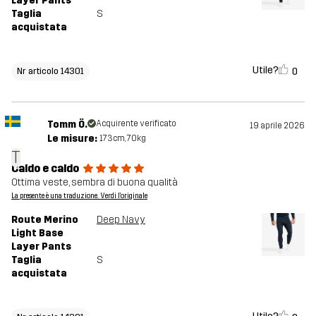
Layer Pants
Taglia
S
acquistata
Utile?
0
Nr articolo 14301
Tomm Ö.
Acquirente verificato
19 aprile 2026
Le misure:
173cm, 70kg
T
Caldo e caldo
Ottima veste, sembra di buona qualità
La presente è una traduzione. Verdi l'originale
Route Merino
Deep Navy
Light Base
Layer Pants
Taglia
S
acquistata