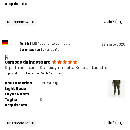
acquistata
Utile?
0
Nr articolo 14301
Ruth H.
Acquirente verificato
22 marzo 2026
Le misure:
167cm, 58kg
R
Comodo da indossare
Si porta benissimo. Si asciuga in fretta. Sono soddisfatto.
La presente è una traduzione. Verdi l'originale
Route Merino
Forest Night
Light Base
Layer Pants
Taglia
S
acquistata
Utile?
0
Nr articolo 14301