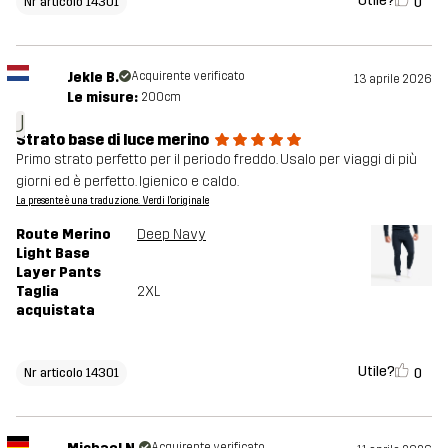
Utile?
0
Nr articolo 14301
Jekle B.
Acquirente verificato
13 aprile 2026
Le misure:
200cm
J
Strato base di luce merino
Primo strato perfetto per il periodo freddo. Usalo per viaggi di più
giorni ed è perfetto. Igienico e caldo.
La presente è una traduzione. Verdi l'originale
Route Merino
Deep Navy
Light Base
Layer Pants
Taglia
2XL
acquistata
Utile?
0
Nr articolo 14301
Acquirente verificato