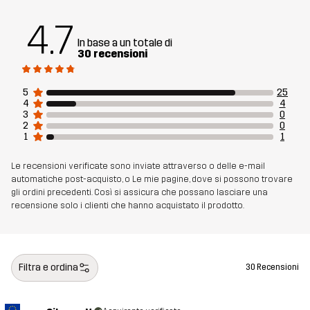
Peso
216g per una taglia M
4.7
In base a un totale di
Realizzato per
MULTIFUNZIONE
30 recensioni
Numero di
14301_2891
5
25
articolo
4
4
3
0
2
0
1
1
Le recensioni verificate sono inviate attraverso o delle e-mail
automatiche post-acquisto, o Le mie pagine, dove si possono trovare
gli ordini precedenti. Così si assicura che possano lasciare una
recensione solo i clienti che hanno acquistato il prodotto.
Filtra e ordina
30 Recensioni