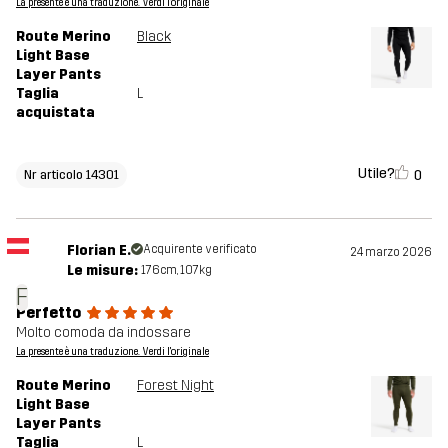
La presente è una traduzione. Verdi l'originale
Route Merino
Black
Light Base
Layer Pants
Taglia
L
acquistata
Utile?
0
Nr articolo 14301
Florian E.
Acquirente verificato
24 marzo 2026
Le misure:
176cm, 107kg
F
Perfetto
Molto comoda da indossare
La presente è una traduzione. Verdi l'originale
Route Merino
Forest Night
Light Base
Layer Pants
Taglia
L