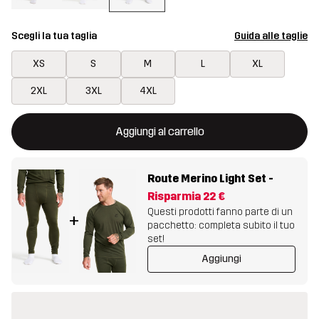
Scegli la tua taglia
Guida alle taglie
XS
S
M
L
XL
2XL
3XL
4XL
Questo tasto aprirà una finestra modale per confermare un nuovo
{{size}} non disponibile
Aggiungi al carrello
Route Merino Light Set
-
Risparmia
22 €
Questi prodotti fanno parte di un
+
pacchetto: completa subito il tuo
set!
Aggiungi