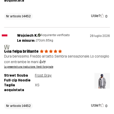
acquistata
Utile?
0
Nr articolo 14452
Wojciech K.
Acquirente verificato
28 luglio 2026
Le misure:
170cm, 65kg
W
Una felpa brillante
Dura benissimo. Freddo al tatto. Sembra sensazionale. Lo consiglio
con entrambe le mani 👍🤘
La presente è una traduzione. Verdi l'originale
Street Scuba
Frost Gray
Full-zip Hoodie
Taglia
XS
acquistata
Utile?
0
Nr articolo 14452