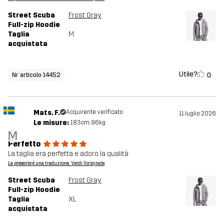
Street Scuba
Frost Gray
Full-zip Hoodie
Taglia
M
acquistata
Utile?
0
Nr articolo 14452
Mats. F.
Acquirente verificato
11 luglio 2026
Le misure:
183cm, 96kg
M
Perfetto
La taglia era perfetta e adoro la qualità
La presente è una traduzione. Verdi l'originale
Street Scuba
Frost Gray
Full-zip Hoodie
Taglia
XL
acquistata