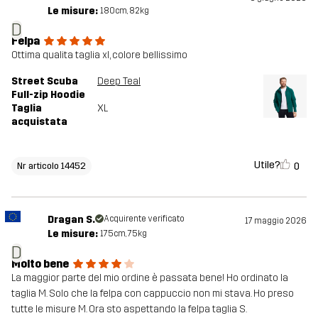
Le misure:
180cm, 82kg
D
Felpa
Ottima qualita taglia xl, colore bellissimo
Street Scuba
Deep Teal
Full-zip Hoodie
Taglia
XL
acquistata
Utile?
0
Nr articolo 14452
Dragan S.
Acquirente verificato
17 maggio 2026
Le misure:
175cm, 75kg
D
Molto bene
La maggior parte del mio ordine è passata bene! Ho ordinato la
taglia M. Solo che la felpa con cappuccio non mi stava. Ho preso
tutte le misure M. Ora sto aspettando la felpa taglia S.