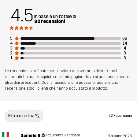
Fit
4.5
REGULAR
In base a un totale di
92 recensioni
Materiale 1
83% Poliestere (Riciclato), 12% Viscosa,
5% Elastan (riciclato)
5
68
4
14
Mesh
100% Poliestere (Riciclato)
3
4
2
3
1
3
Peso
625g per una taglia M
Le recensioni verificate sono inviate attraverso o delle e-mail
automatiche post-acquisto, o Le mie pagine, dove si possono trovare
Realizzato per
USO QUOTIDIANO
gli ordini precedenti. Così si assicura che possano lasciare una
recensione solo i clienti che hanno acquistato il prodotto.
Numero di
14452_2145
articolo
Filtra e ordina
92 Recensioni
Daniele B.
Acquirente verificato
8 giugno 2026