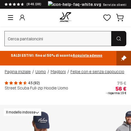
(846.138)
Servizio clienti
Cancella ricerca
SALDI ESTIVI: fino al 50% di sconto
Acquista adesso
Pagina iniziale
Uomo
Maglioni
Felpe con e senza cappuccio
75 €
4.5 (92)
Street Scuba Full-zip Hoodie Uomo
56 €
- risparmia
19 €
Il modello indossa