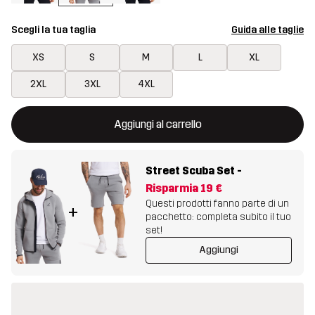
Scegli la tua taglia
Guida alle taglie
XS
S
M
L
XL
2XL
3XL
4XL
Questo tasto aprirà una finestra modale per confermare un nuovo
{{size}} non disponibile
Aggiungi al carrello
Street Scuba Set
-
Risparmia
19 €
Questi prodotti fanno parte di un
+
pacchetto: completa subito il tuo
set!
Aggiungi