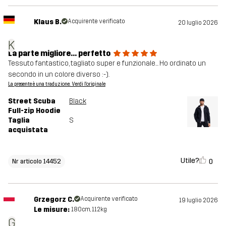
Klaus B.
Acquirente verificato
20 luglio 2026
K
La parte migliore... perfetto
Tessuto fantastico, tagliato super e funzionale... Ho ordinato un
secondo in un colore diverso :-).
La presente è una traduzione. Verdi l'originale
Street Scuba
Black
Full-zip Hoodie
Taglia
S
acquistata
Utile?
0
Nr articolo 14452
Grzegorz C.
Acquirente verificato
19 luglio 2026
Le misure:
180cm, 112kg
G