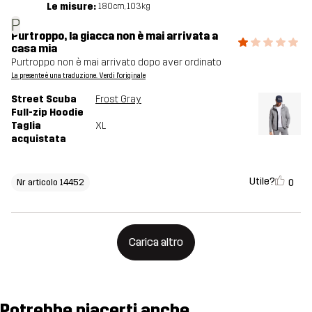
Le misure:
180cm, 103kg
P
Purtroppo, la giacca non è mai arrivata a
casa mia
Purtroppo non è mai arrivato dopo aver ordinato
La presente è una traduzione. Verdi l'originale
Street Scuba
Frost Gray
Full-zip Hoodie
Taglia
XL
acquistata
Utile?
0
Nr articolo 14452
Carica altro
Potrebbe piacerti anche