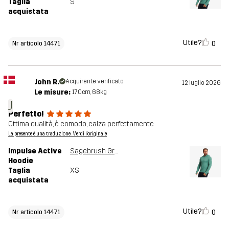
Taglia
S
acquistata
Utile?
0
Nr articolo 14471
John R.
Acquirente verificato
12 luglio 2026
Le misure:
170cm, 68kg
J
Perfetto!
Ottima qualità, è comodo, calza perfettamente
La presente è una traduzione. Verdi l'originale
Impulse Active
Sagebrush Green Melange
Hoodie
Taglia
XS
acquistata
Utile?
0
Nr articolo 14471