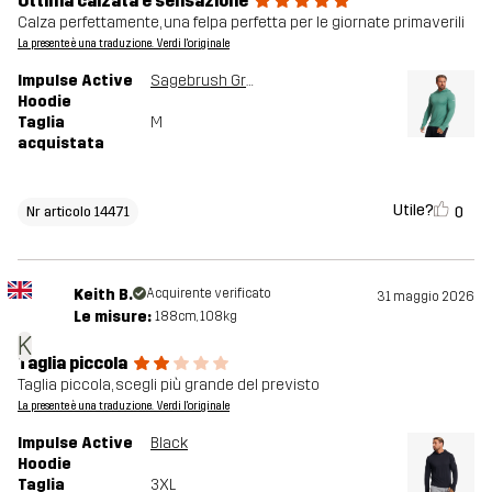
Ottima calzata e sensazione
Calza perfettamente, una felpa perfetta per le giornate primaverili
La presente è una traduzione. Verdi l'originale
Impulse Active
Sagebrush Green Melange
Hoodie
Taglia
M
acquistata
Utile?
0
Nr articolo 14471
Keith B.
Acquirente verificato
31 maggio 2026
Le misure:
188cm, 108kg
K
Taglia piccola
Taglia piccola, scegli più grande del previsto
La presente è una traduzione. Verdi l'originale
Impulse Active
Black
Hoodie
Taglia
3XL