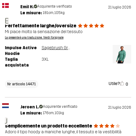
Emil H.
Acquirente verificato
21 luglio 2026
Le misure:
181cm, 105kg
E
Perfettamente larghe/oversize
Mi piace molto la sensazione del tessuto
La presente è una traduzione. Verdi l'originale
Impulse Active
Sagebrush Green Melange
Hoodie
Taglia
3XL
acquistata
Utile?
0
Nr articolo 14471
Jeroen L.
Acquirente verificato
21 luglio 2026
Le misure:
176cm, 101kg
J
Semplicemente un prodotto eccellente
Adoro il tipo hoody a maniche lunghe, il tessuto e la vestibilità