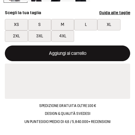
Scegli la tua taglia
Guida alle taglie
XS
S
M
L
XL
2XL
3XL
4XL
Questo tasto aprirà una finestra modale per confermare un nuovo
{{size}} non disponibile
Aggiungi al carrello
SPEDIZIONE GRATUITA OLTRE 100 €
DESIGN & QUALITÀ SVEDESI
UN PUNTEGGIO MEDIO DI 4,6 / 5, 840.000+ RECENSIONI