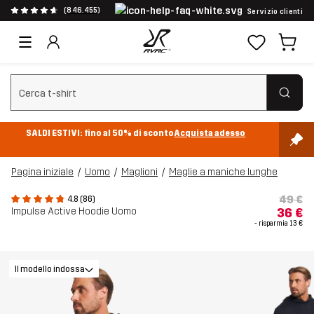
(846.455)
Servizio clienti
Cancella ricerca
SALDI ESTIVI: fino al 50% di sconto
Acquista adesso
Pagina iniziale
Uomo
Maglioni
Maglie a maniche lunghe
49 €
4.8 (86)
Impulse Active Hoodie Uomo
36 €
- risparmia
13 €
Il modello indossa