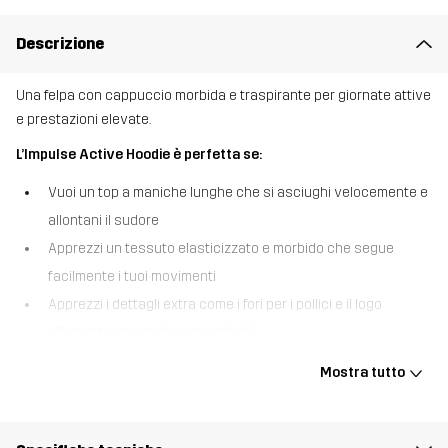
Descrizione
Una felpa con cappuccio morbida e traspirante per giornate attive
e prestazioni elevate.
L’Impulse Active Hoodie è perfetta se:
Vuoi un top a maniche lunghe che si asciughi velocemente e
allontani il sudore
Apprezzi un tessuto elasticizzato e morbido che segue
facilmente i tuoi movimenti
Apprezzi i dettagli extra come i fori per i pollici e il logo
riflettente che migliora la visibilità
L’Impulse Active Hoodie è fatta per darti libertà di movimento e
Mostra tutto
comfort. Il tessuto morbido ed elasticizzato lascia traspirare la
pelle e ti dà freschezza e pelle asciutta negli allenamenti più
impegnativi. I fori per i pollici mantengono le maniche a posto,