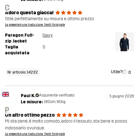
C
Adoro questa giacca!
Stile perfettamente su misura e ottimo prezzo.
La presente è una traduzione. Verdi l'originale
Paragon Full-
Navy
zip Jacket
Taglia
S
acquistata
Utile?
0
Nr articolo 14232
Paul K.
Acquirente verificato
3 giugno 2026
Le misure:
180cm, 90kg
P
Un altro ottimo pezzo
Mi sta bene, è molto comodo, adoro il tessuto, sta bene e posso
indossarlo ovunque.
La presente è una traduzione. Verdi l'originale