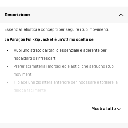
Descrizione
Essenziali, elastici e concepiti per seguire i tuoi movimenti.
La Paragon Full-Zip Jacket è un’ottima scelta se:
Vuoi uno strato dal taglio essenziale e aderente per
riscaldarti o rinfrescarti
Preferisci materiali morbidi ed elastici che seguono i tuoi
movimenti
Ti piace una zip intera anteriore per indossare e togliere la
giacca facilmente
La Paragon Full-Zip Jacket è una giacca o uno strato intermedio
sportivo aderente, che ti sostiene durante tutto l’allenamento, dal
Mostra tutto
riscaldamento al defaticamento. Grazie al tessuto liscio ed
elastico con cuciture flatlock, riduce al minimo gli sfregamenti e