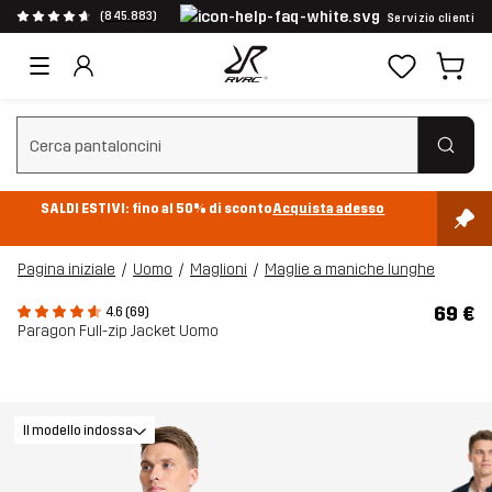
(845.883)
Servizio clienti
Cancella ricerca
SALDI ESTIVI: fino al 50% di sconto
Acquista adesso
Pagina iniziale
Uomo
Maglioni
Maglie a maniche lunghe
69 €
4.6 (69)
Paragon Full-zip Jacket Uomo
Il modello indossa