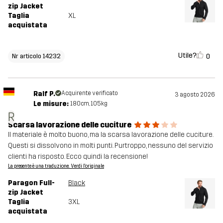
zip Jacket
Taglia
XL
acquistata
Utile?
0
Nr articolo 14232
Ralf P.
Acquirente verificato
3 agosto 2026
Le misure:
180cm, 105kg
R
Scarsa lavorazione delle cuciture
Il materiale è molto buono, ma la scarsa lavorazione delle cuciture.
Questi si dissolvono in molti punti. Purtroppo, nessuno del servizio
clienti ha risposto. Ecco quindi la recensione!
La presente è una traduzione. Verdi l'originale
Paragon Full-
Black
zip Jacket
Taglia
3XL
acquistata