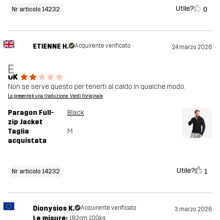
Utile?
0
Nr articolo 14232
ETIENNE H.
Acquirente verificato
24 marzo 2026
E
OK
Non se serve questo per tenerti al caldo in qualche modo.
La presente è una traduzione. Verdi l'originale
Paragon Full-
Black
zip Jacket
Taglia
M
acquistata
Utile?
1
Nr articolo 14232
Dionysios K.
Acquirente verificato
3 marzo 2026
Le misure:
182cm, 100kg