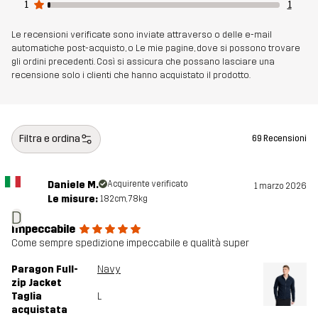
1
1
Numero di
14232_2675
articolo
Le recensioni verificate sono inviate attraverso o delle e-mail
automatiche post-acquisto, o Le mie pagine, dove si possono trovare
gli ordini precedenti. Così si assicura che possano lasciare una
recensione solo i clienti che hanno acquistato il prodotto.
Filtra e ordina
69 Recensioni
Daniele M.
Acquirente verificato
1 marzo 2026
Le misure:
182cm, 78kg
D
Impeccabile
Come sempre spedizione impeccabile e qualità super
Paragon Full-
Navy
zip Jacket
Taglia
L
acquistata