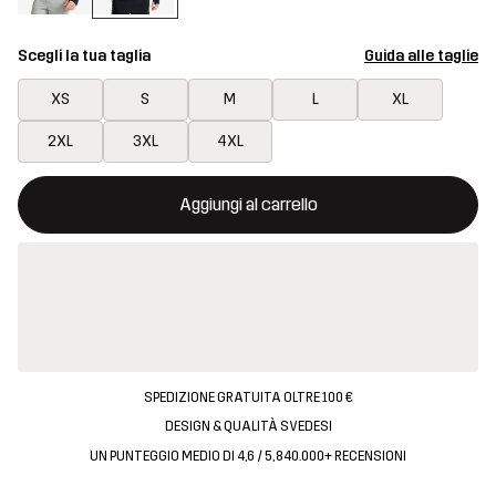
Scegli la tua taglia
Guida alle taglie
XS
S
M
L
XL
2XL
3XL
4XL
Questo tasto aprirà una finestra modale per confermare un nuovo
{{size}} non disponibile
Aggiungi al carrello
SPEDIZIONE GRATUITA OLTRE 100 €
DESIGN & QUALITÀ SVEDESI
UN PUNTEGGIO MEDIO DI 4,6 / 5, 840.000+ RECENSIONI