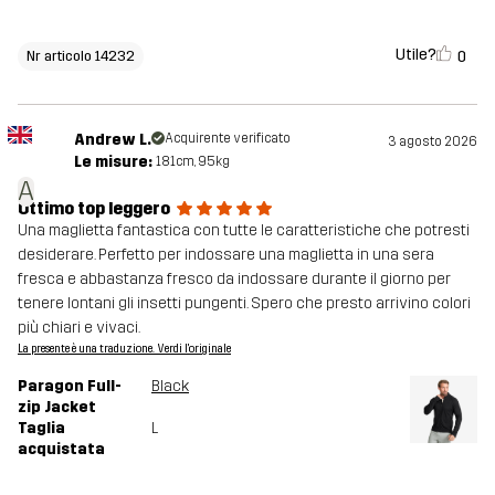
Utile?
0
Nr articolo 14232
Andrew L.
Acquirente verificato
3 agosto 2026
Le misure:
181cm, 95kg
A
Ottimo top leggero
Una maglietta fantastica con tutte le caratteristiche che potresti
desiderare. Perfetto per indossare una maglietta in una sera
fresca e abbastanza fresco da indossare durante il giorno per
tenere lontani gli insetti pungenti. Spero che presto arrivino colori
più chiari e vivaci.
La presente è una traduzione. Verdi l'originale
Paragon Full-
Black
zip Jacket
Taglia
L
acquistata