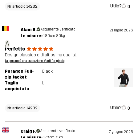
Utile?
0
Nr articolo 14232
Alain B.
Acquirente verificato
21 luglio 2026
Le misure:
180cm, 80kg
A
Perfetto
Design classico e di altissima qualità.
La presente è una traduzione. Verdi l'originale
Paragon Full-
Black
zip Jacket
Taglia
L
acquistata
Utile?
0
Nr articolo 14232
Craig F.
Acquirente verificato
7 giugno 2026
Le misure:
173cm, 71kg