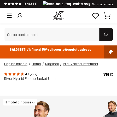
(845.966)
Servizio clienti
Cancella ricerca
SALDI ESTIVI: fino al 50% di sconto
Acquista adesso
Pagina iniziale
Uomo
Maglioni
Pile & strati intermedi
79 €
4.7 (292)
River Hybrid Fleece Jacket Uomo
Il modello indossa