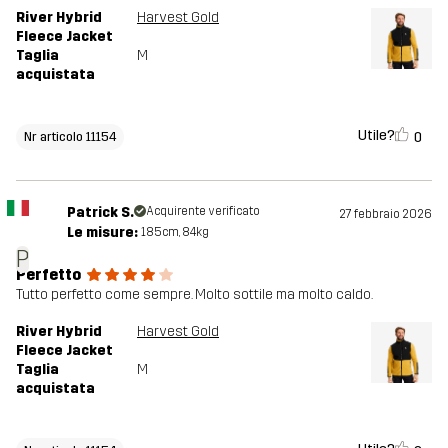
River Hybrid
Harvest Gold
Fleece Jacket
Taglia
M
acquistata
Utile?
0
Nr articolo 11154
Patrick S.
Acquirente verificato
27 febbraio 2026
Le misure:
185cm, 84kg
P
Perfetto
Tutto perfetto come sempre. Molto sottile ma molto caldo.
River Hybrid
Harvest Gold
Fleece Jacket
Taglia
M
acquistata