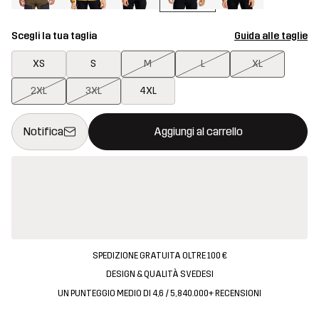
Scegli la tua taglia
Guida alle taglie
XS
S
M
L
XL
2XL
3XL
4XL
Questo tasto aprirà una finestra modale per confermare un nuovo
{{size}} non disponibile
Notifica
Aggiungi al carrello
SPEDIZIONE GRATUITA OLTRE 100 €
DESIGN & QUALITÀ SVEDESI
UN PUNTEGGIO MEDIO DI 4,6 / 5, 840.000+ RECENSIONI