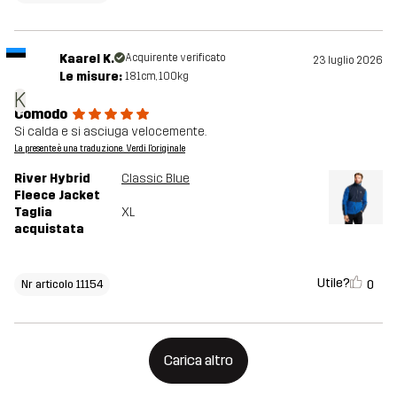
Kaarel K.
Acquirente verificato
23 luglio 2026
Le misure:
181cm, 100kg
K
Comodo
Si calda e si asciuga velocemente.
La presente è una traduzione. Verdi l'originale
River Hybrid
Classic Blue
Fleece Jacket
Taglia
XL
acquistata
Utile?
0
Nr articolo 11154
Carica altro