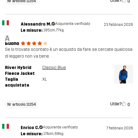
Utile?
0
Nr articolo 11154
Alessandro M.
Acquirente verificato
23 febbraio 2026
Le misure:
185cm, 77kg
A
Buono
Se lo trovate scontato è un acquisto da fare. se cercate qualcosa
di leggero non va bene.
River Hybrid
Classic Blue
Fleece Jacket
Taglia
XL
acquistata
Utile?
0
Nr articolo 11154
Enrico C.
Acquirente verificato
7 febbraio 2026
Le misure:
174cm, 68kg