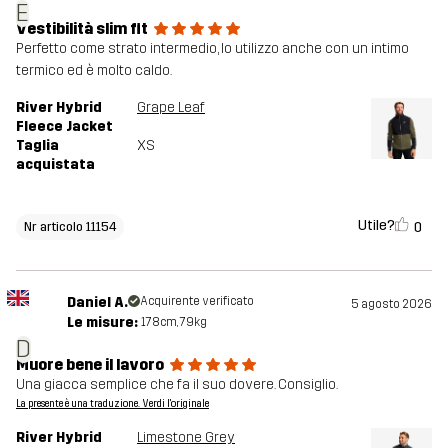
E
Vestibilità slim fit
Perfetto come strato intermedio, lo utilizzo anche con un intimo
termico ed è molto caldo.
River Hybrid
Grape Leaf
Fleece Jacket
Taglia
XS
acquistata
Utile?
0
Nr articolo 11154
Daniel A.
Acquirente verificato
5 agosto 2026
Le misure:
178cm, 79kg
D
Muore bene il lavoro
Una giacca semplice che fa il suo dovere. Consiglio.
La presente è una traduzione. Verdi l'originale
River Hybrid
Limestone Grey