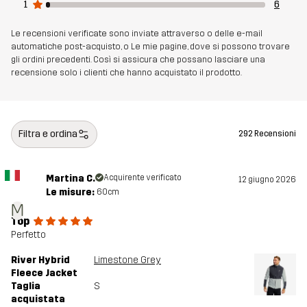
1
6
Sostenibilità
Dettagli riciclati
leggi qui
Le recensioni verificate sono inviate attraverso o delle e-mail
automatiche post-acquisto, o Le mie pagine, dove si possono trovare
Realizzato per
MULTIFUNZIONE
TREKKING
gli ordini precedenti. Così si assicura che possano lasciare una
recensione solo i clienti che hanno acquistato il prodotto.
Numero di
11154_2828
articolo
Filtra e ordina
292 Recensioni
Martina C.
Acquirente verificato
12 giugno 2026
Le misure:
60cm
M
Top
Perfetto
River Hybrid
Limestone Grey
Fleece Jacket
Taglia
S
acquistata