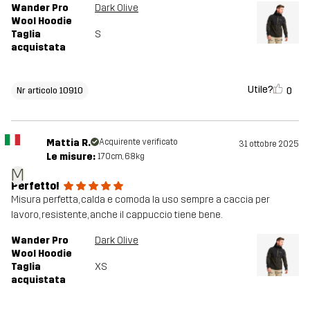
Wander Pro
Dark Olive
Wool Hoodie
Taglia
S
acquistata
Utile?
0
Nr articolo 10910
Mattia R.
Acquirente verificato
31 ottobre 2025
Le misure:
170cm, 68kg
M
Perfetto!
Misura perfetta, calda e comoda la uso sempre a caccia per
lavoro, resistente, anche il cappuccio tiene bene.
Wander Pro
Dark Olive
Wool Hoodie
Taglia
XS
acquistata