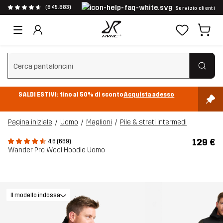
(845.883)
Servizio clienti
Cancella ricerca
SALDI ESTIVI: fino al 50% di sconto
Acquista adesso
Pagina iniziale
Uomo
Maglioni
Pile & strati intermedi
129 €
4.6 (669)
Wander Pro Wool Hoodie Uomo
Il modello indossa