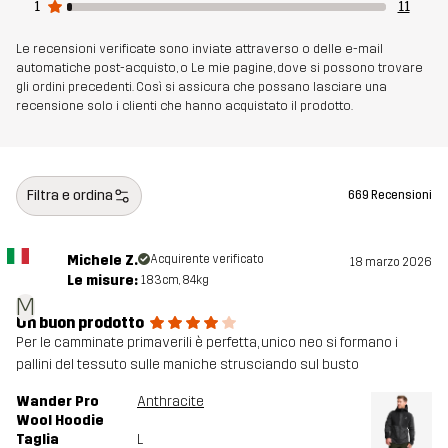
1
11
Retro
Le recensioni verificate sono inviate attraverso o delle e-mail
automatiche post-acquisto, o Le mie pagine, dove si possono trovare
Fodera
95% Poliestere (Riciclato), 5% Poliestere
gli ordini precedenti. Così si assicura che possano lasciare una
recensione solo i clienti che hanno acquistato il prodotto.
Peso
722g per una taglia M
Sostenibilità
Dettagli riciclati
leggi qui
Filtra e ordina
669 Recensioni
Realizzato per
TREKKING
ARRAMPICATA E ALPINISMO
Michele Z.
Acquirente verificato
18 marzo 2026
MULTIFUNZIONE
Le misure:
183cm, 84kg
M
Un buon prodotto
Numero di
10910_962
Per le camminate primaverili è perfetta, unico neo si formano i
articolo
pallini del tessuto sulle maniche strusciando sul busto
Wander Pro
Anthracite
Wool Hoodie
Taglia
L