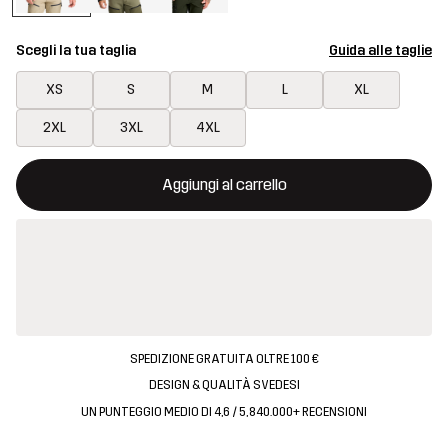
Scegli la tua taglia
Guida alle taglie
XS
S
M
L
XL
2XL
3XL
4XL
Questo tasto aprirà una finestra modale per confermare un nuovo
{{size}} non disponibile
Aggiungi al carrello
SPEDIZIONE GRATUITA OLTRE 100 €
DESIGN & QUALITÀ SVEDESI
UN PUNTEGGIO MEDIO DI 4,6 / 5, 840.000+ RECENSIONI