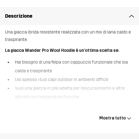
Descrizione
Una giacca ibrida resistente realizzata con un mix di lana caldo e
traspirante.
La giacca Wander Pro Wool Hoodie è un’ottima scelta se:
Hai bisogno di una felpa con cappuccio funzionale che sia
calda e traspirante
Usi spesso i tuoi capi outdoor in ambienti difficili
Vuoi una giacca in pile adatta per l’escursionismo e altre
attività con temperature fresche.
La Wander Pro Wool Hoodie è una felpa con cappuccio super
isolante e resistente che si indossa come una giacca ma
Mostra tutto
funziona altrettanto bene come strato intermedio. Pensata per
l’escursionismo, questa felpa è realizzata con un tessuto
funzionale lavorato a maglia che combina le proprietà riscaldanti