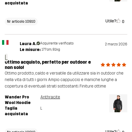
acquistata
Utile?
0
Nr articolo 10910
Laura A.
Acquirente verificato
2 marzo 2026
Le misure:
177cm, 81kg
L
Ottimo acquisto, perfetto per outdoor e
non solo!
Ottimo prodotto, caldo e versatile da utilizzare sia in outdoor che
nella vita di tutti i giorni Ampio cappuccio e maniche lunghe a
copertura di eventuali strati sottostanti. Finiture ottime
Wander Pro
Anthracite
Wool Hoodie
Taglia
L
acquistata
Utile?