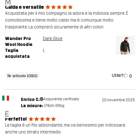
M
Calda e versatile
Acquistata per il mio compagno, la adora e la indossa sempre. È
comodissima e tiene molto caldo ma è comunque molto
traspirante. La comprerò sicuramente di altri colori
Wander Pro
Dark Olive
Wool Hoodie
Taglia
L
acquistata
Utile?
0
Nr articolo 10910
Enrico C.
Acquirente verificato
20 novembre 2025
Le misure:
174cm, 66kg
E
Perfetto!
La taglia è un filo abbondante, ma va benissimo per indossare
anche uno strato intermedio