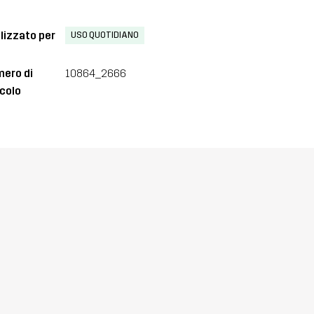
lizzato per
USO QUOTIDIANO
ero di
10864_2666
icolo