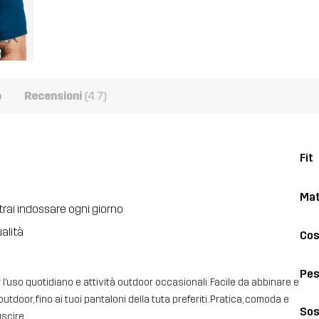
o
Recensioni
(4.7)
Fit
Mat
trai indossare ogni giorno
ualità
Cos
Pe
 l’uso quotidiano e attività outdoor occasionali. Facile da abbinare e
utdoor, fino ai tuoi pantaloni della tuta preferiti. Pratica, comoda e
Sos
uscire.