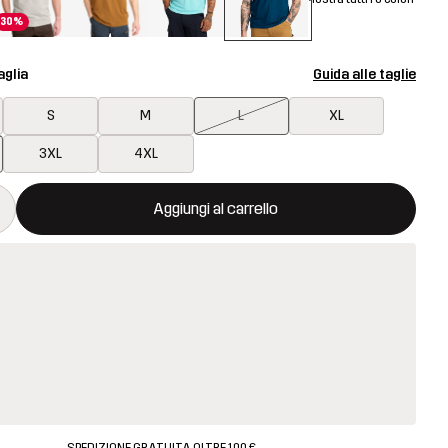
30%
aglia
Guida alle taglie
S
M
L
XL
3XL
4XL
aprirà una finestra modale per confermare un nuovo articolo nel ca
isponibile
Aggiungi al carrello
SPEDIZIONE GRATUITA OLTRE 100 €