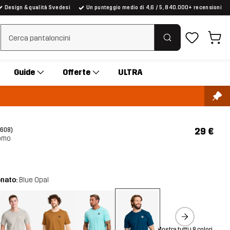
Design & qualità Svedesi
Un punteggio medio di 4,6 / 5, 840.000+ recensioni
Cancella ricerca
Guide
Offerte
ULTRA
29 €
(608)
Uomo
onato:
Blue Opal
Mostra tutti i 8 colori