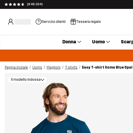
(846.034)
Servizio clienti
Tessera regalo
Donna
Uomo
Scar
Pagina iniziale
Uomo
Maglioni
T-shirts
Easy T-shirt Uomo Blue Opal
Il modello indossa