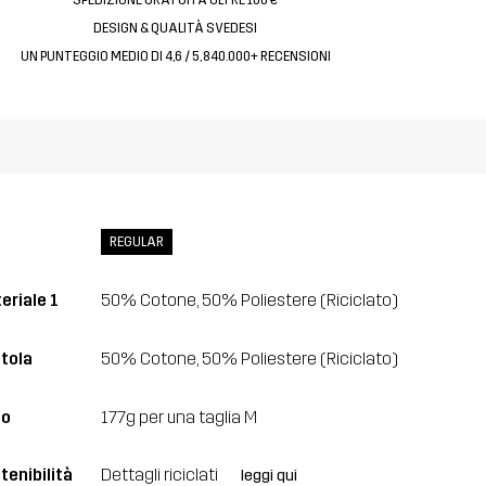
DESIGN & QUALITÀ SVEDESI
UN PUNTEGGIO MEDIO DI 4,6 / 5, 840.000+ RECENSIONI
REGULAR
eriale 1
50% Cotone, 50% Poliestere (Riciclato)
tola
50% Cotone, 50% Poliestere (Riciclato)
so
177g per una taglia M
tenibilità
Dettagli riciclati
leggi qui