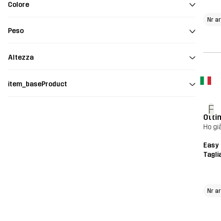
Colore
Nr a
Peso
Altezza
item_baseProduct
F
Otti
Ho già
Easy 
Tagli
Nr a