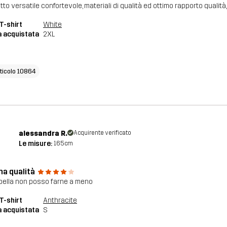
tto versatile confortevole, materiali di qualità ed ottimo rapporto qualit
T-shirt
White
a acquistata
2XL
rticolo 10864
alessandra R.
Acquirente verificato
Le misure:
165cm
ma qualità
 bella non posso farne a meno
T-shirt
Anthracite
a acquistata
S