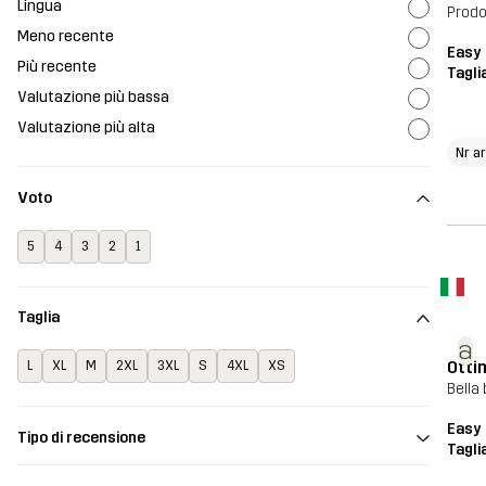
Lingua
Prodo
Meno recente
Easy 
Più recente
Tagli
Valutazione più bassa
Valutazione più alta
Nr a
Voto
5
4
3
2
1
Taglia
a
Otti
L
XL
M
2XL
3XL
S
4XL
XS
Bella
Easy 
Tipo di recensione
Tagli