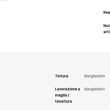
Rea
Num
art
Tintura
Bangladesh
Lavorazione a
Bangladesh
magila /
tessitura