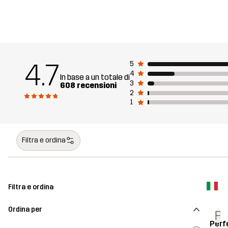
4.7
5
4
In base a un totale di
3
608 recensioni
2
1
Filtra e ordina
Filtra e ordina
Ordina per
F
Perf