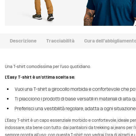
Descrizione
Tracciabilità
Cura dell'abbigliament
Una T-shirt comodissima per l’uso quotidiano.
L’Easy T-shirt è un’ottima scelta se:
Vuoi una T-shirt a girocollo morbida e confortevole che po
Ti piacciono i prodotti di base versatili in materiali di alta q
Preferisci una vestibilità regolare, adatta a ogni situazione
L’Easy T-shirt è un capo essenziale morbido e confortevole, ideale per
indossare, sta bene con tutto: dai pantaloni da trekking ai jeans per l’o
sempre pronta all’uso: con questa T-shirt non vedrai l’ora di alzarti e 