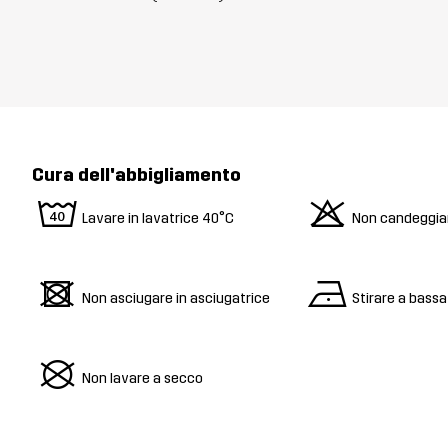
Cura dell'abbigliamento
8
o
Lavare in lavatrice 40°C
Non candeggia
d
n
Non asciugare in asciugatrice
Stirare a bass
U
Non lavare a secco