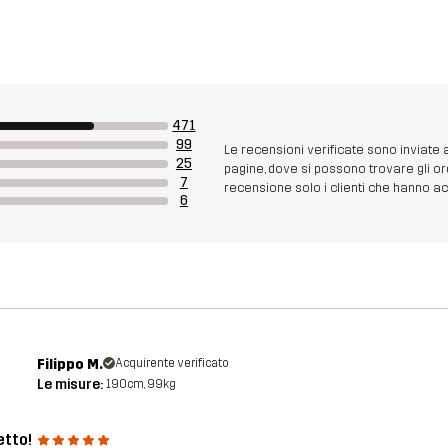
471
99
Le recensioni verificate sono inviate
25
pagine, dove si possono trovare gli or
7
recensione solo i clienti che hanno acq
6
Filippo M.
Acquirente verificato
Le misure:
190cm, 99kg
etto!