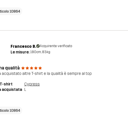
rticolo 10864
Francesco B.
Acquirente verificato
Le misure:
180cm, 83kg
ma qualità
 acquistato altre T-shirt e la qualità è sempre al top
T-shirt
Cypress
a acquistata
L
rticolo 10864