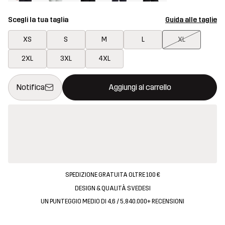
Scegli la tua taglia
Guida alle taglie
XS
S
M
L
XL
2XL
3XL
4XL
Questo tasto aprirà una finestra modale per confermare un nuovo
{{size}} non disponibile
Notifica
Aggiungi al carrello
SPEDIZIONE GRATUITA OLTRE 100 €
DESIGN & QUALITÀ SVEDESI
UN PUNTEGGIO MEDIO DI 4,6 / 5, 840.000+ RECENSIONI