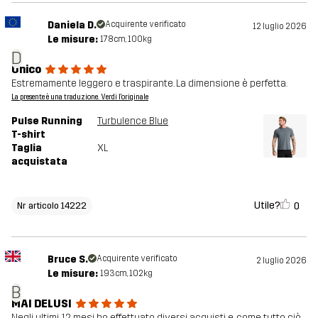
Daniela D.
Acquirente verificato
12 luglio 2026
Le misure:
178cm, 100kg
D
Unico
Estremamente leggero e traspirante. La dimensione è perfetta.
La presente è una traduzione. Verdi l'originale
Pulse Running
Turbulence Blue
T-shirt
Taglia
XL
acquistata
Utile?
0
Nr articolo 14222
Bruce S.
Acquirente verificato
2 luglio 2026
Le misure:
193cm, 102kg
B
MAI DELUSI
Negli ultimi 12 mesi ho effettuato diversi acquisti e, come tutto ciò