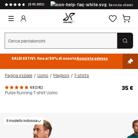
(845.880)
Servizio clienti
Cancella ricerca
SALDI ESTIVI: fino al 50% di sconto
Acquista adesso
Pagina iniziale
Uomo
Maglioni
T-shirts
35 €
4.8 (141)
Pulse Running T-shirt Uomo
Il modello indossa