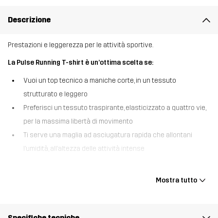
Descrizione
Prestazioni e leggerezza per le attività sportive.
La Pulse Running T-shirt è un’ottima scelta se:
Vuoi un top tecnico a maniche corte, in un tessuto
strutturato e leggero
Preferisci un tessuto traspirante, elasticizzato a quattro vie,
per la massima libertà di movimento
Ti serve una maglia ad asciugatura rapida che allontani
l’umidità, all’altezza delle attività intense
La Pulse Running T-shirt è una T-shirt sportiva che abbina
funzionalità ad alte prestazioni e versatilità quotidiana. Realizzata
Mostra tutto
in un tessuto strutturato ed elasticizzato in quattro direzioni, offre
il massimo di flessibilità, traspirabilità e comfort per tutto il giorno.
Le cuciture flatlock riducono al minimo gli sfregamenti, mentre gli
Specifiche tecniche