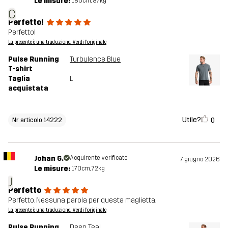
Le misure:
180cm, 87kg
C
Perfetto!
Perfetto!
La presente è una traduzione. Verdi l'originale
Pulse Running
Turbulence Blue
T-shirt
Taglia
L
acquistata
Utile?
0
Nr articolo 14222
Johan G.
Acquirente verificato
7 giugno 2026
Le misure:
170cm, 72kg
J
Perfetto
Perfetto. Nessuna parola per questa maglietta.
La presente è una traduzione. Verdi l'originale
Pulse Running
Deep Teal