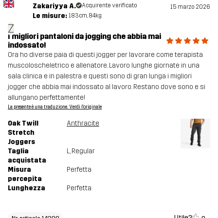
Zakariyya A.
Acquirente verificato
15 marzo 2026
Le misure:
183cm, 84kg
Z
I migliori pantaloni da jogging che abbia mai
indossato!
Ora ho diverse paia di questi jogger per lavorare come terapista
muscoloscheletrico e allenatore. Lavoro lunghe giornate in una
sala clinica e in palestra e questi sono di gran lunga i migliori
jogger che abbia mai indossato al lavoro. Restano dove sono e si
allungano perfettamente!
La presente è una traduzione. Verdi l'originale
Oak Twill
Anthracite
Stretch
Joggers
Taglia
L
, Regular
acquistata
Misura
Perfetta
percepita
Lunghezza
Perfetta
Utile?