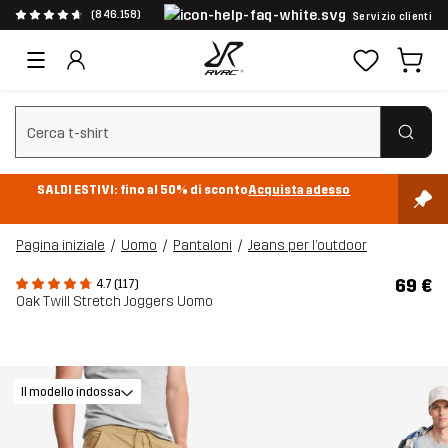
(846.158)
Servizio clienti
Cancella ricerca
SALDI ESTIVI: fino al 50% di sconto
Acquista adesso
Pagina iniziale
Uomo
Pantaloni
Jeans per l’outdoor
69 €
4.7 (117)
Oak Twill Stretch Joggers Uomo
Il modello indossa