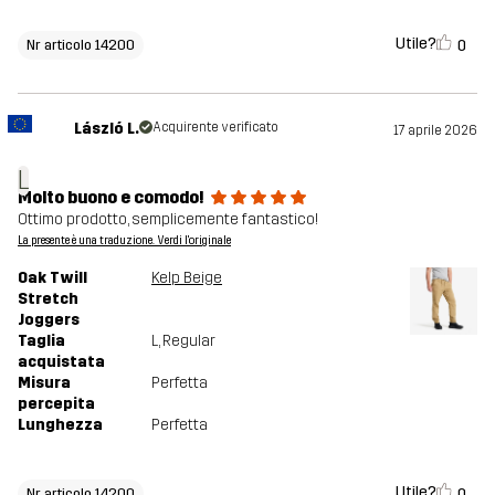
Utile?
0
Nr articolo 14200
László L.
Acquirente verificato
17 aprile 2026
L
Molto buono e comodo!
Ottimo prodotto, semplicemente fantastico!
La presente è una traduzione. Verdi l'originale
Oak Twill
Kelp Beige
Stretch
Joggers
Taglia
L
, Regular
acquistata
Misura
Perfetta
percepita
Lunghezza
Perfetta
Utile?
0
Nr articolo 14200