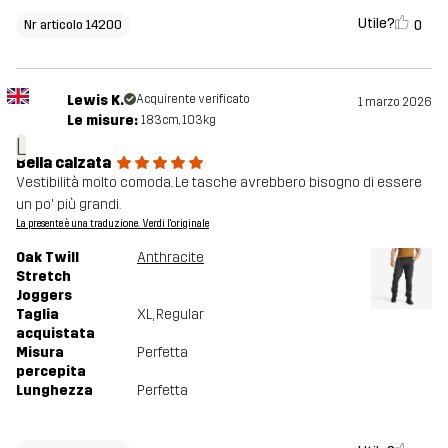
Utile?
0
Nr articolo 14200
Lewis K.
Acquirente verificato
1 marzo 2026
Le misure:
183cm, 103kg
L
Bella calzata
Vestibilità molto comoda. Le tasche avrebbero bisogno di essere
un po' più grandi.
La presente è una traduzione. Verdi l'originale
Oak Twill
Anthracite
Stretch
Joggers
Taglia
XL
, Regular
acquistata
Misura
Perfetta
percepita
Lunghezza
Perfetta