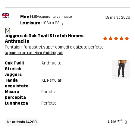
Max H.
Acquirente verificato
18 marzo 2026
Le misure:
193cm, 98kg
M
Joggers di Oak Twill Stretch Homes
Anthracite
Pantaloni fantastici, super comodi e calzate perfette
La presente è una traduzione. Verdi l'originale
Oak Twill
Anthracite
Stretch
Joggers
Taglia
XL
, Regular
acquistata
Misura
Perfetta
percepita
Lunghezza
Perfetta
Utile?
0
Nr articolo 14200