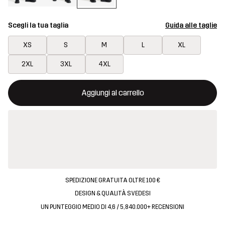
Scegli la tua taglia
Guida alle taglie
XS
S
M
L
XL
2XL
3XL
4XL
Questo tasto aprirà una finestra modale per confermare un nuovo
{{size}} non disponibile
Aggiungi al carrello
SPEDIZIONE GRATUITA OLTRE 100 €
DESIGN & QUALITÀ SVEDESI
UN PUNTEGGIO MEDIO DI 4,6 / 5, 840.000+ RECENSIONI