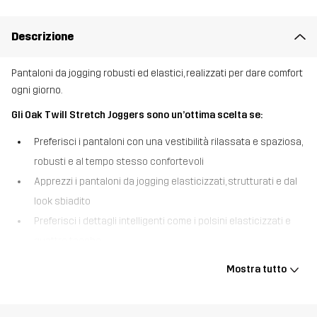
Descrizione
Pantaloni da jogging robusti ed elastici, realizzati per dare comfort
ogni giorno.
Gli Oak Twill Stretch Joggers sono un’ottima scelta se:
Preferisci i pantaloni con una vestibilità rilassata e spaziosa,
robusti e al tempo stesso confortevoli
Apprezzi i pantaloni da jogging elasticizzati, strutturati e dal
look sbiadito
Preferisci i dettagli intelligenti come i polsini elasticizzati e
quattro tasche
Gli Oak Twill Stretch Joggers abbinano il comfort rilassato dei tuoi
Mostra tutto
pantaloni da casa preferiti con una finitura twill resistente, fatta
per la vita in movimento. Le ginocchia preformate, il tessuto