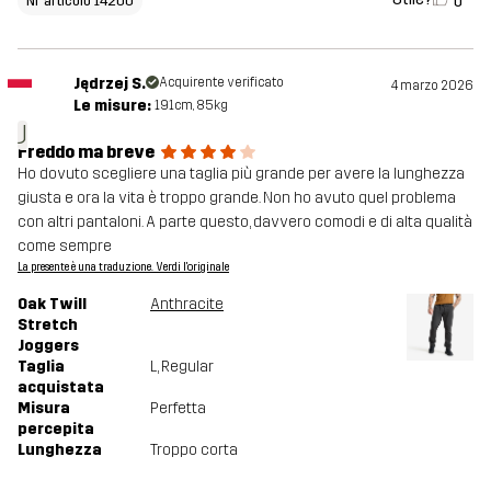
0
Nr articolo 14200
Jędrzej S.
Acquirente verificato
4 marzo 2026
Le misure:
191cm, 85kg
J
Freddo ma breve
Ho dovuto scegliere una taglia più grande per avere la lunghezza
giusta e ora la vita è troppo grande. Non ho avuto quel problema
con altri pantaloni. A parte questo, davvero comodi e di alta qualità
come sempre
La presente è una traduzione. Verdi l'originale
Oak Twill
Anthracite
Stretch
Joggers
Taglia
L
, Regular
acquistata
Misura
Perfetta
percepita
Lunghezza
Troppo corta