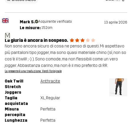
Mark S.
Acquirente verificato
13 aprile 2026
Le misure:
152cm
M
La giuria è ancora in sospeso.
Non sono ancora sicuro di cosa ne penso di questi. Mi aspettavo
più pantaloni tipo jogger, ma sono quasi materiale chino (sì, non so
cos'è il twill! ;-) ). Sono comode, ma non flessibili come un vero
jogger. Abbastanza carino, ma non è il mio preferito di RR.
La presente è una traduzione. Verdi l'originale
Oak Twill
Anthracite
Stretch
Joggers
Taglia
XL
, Regular
acquistata
Misura
Perfetta
percepita
Lunghezza
Perfetta