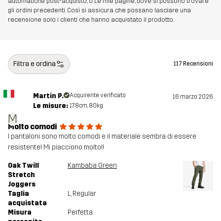
automatiche post-acquisto, o Le mie pagine, dove si possono trovare
Realizzato per
gli ordini precedenti. Così si assicura che possano lasciare una
USO QUOTIDIANO
recensione solo i clienti che hanno acquistato il prodotto.
Numero di
14200_2232
articolo
Filtra e ordina
117 Recensioni
Martin P.
Acquirente verificato
16 marzo 2026
Le misure:
178cm, 80kg
M
Molto comodi
I pantaloni sono molto comodi e il materiale sembra di essere
resistente! Mi piacciono molto!!
Oak Twill
Kambaba Green
Stretch
Joggers
Taglia
L
, Regular
acquistata
Misura
Perfetta