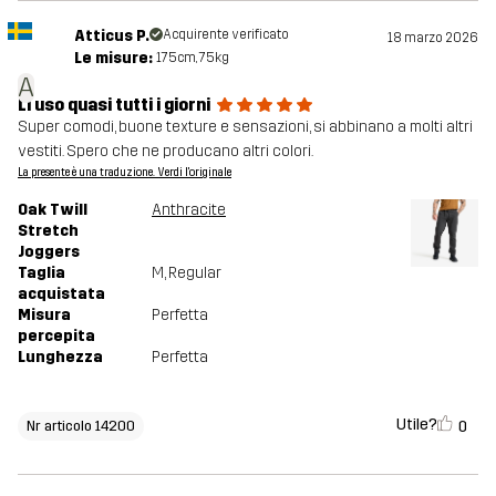
Atticus P.
Acquirente verificato
18 marzo 2026
Le misure:
175cm, 75kg
A
Li uso quasi tutti i giorni
Super comodi, buone texture e sensazioni, si abbinano a molti altri
vestiti. Spero che ne producano altri colori.
La presente è una traduzione. Verdi l'originale
Oak Twill
Anthracite
Stretch
Joggers
Taglia
M
, Regular
acquistata
Misura
Perfetta
percepita
Lunghezza
Perfetta
Utile?
0
Nr articolo 14200