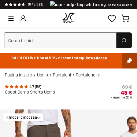
(845.822)
Servizio clienti
Cancella ricerca
SALDI ESTIVI: fino al 50% di sconto
Acquista adesso
Pagina iniziale
Uomo
Pantaloni
Pantaloncini
69 €
4.7 (56)
Coast Cargo Shorts Uomo
48 €
- risparmia
21 €
Il modello indossa