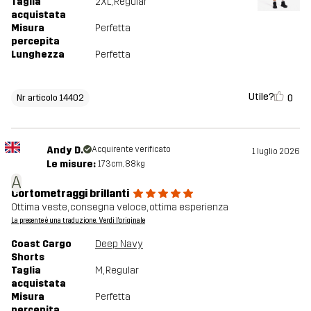
Taglia
2XL
, Regular
acquistata
Misura
Perfetta
percepita
Lunghezza
Perfetta
Utile?
0
Nr articolo 14402
Andy D.
Acquirente verificato
1 luglio 2026
Le misure:
173cm, 88kg
A
Cortometraggi brillanti
Ottima veste, consegna veloce, ottima esperienza
La presente è una traduzione. Verdi l'originale
Coast Cargo
Deep Navy
Shorts
Taglia
M
, Regular
acquistata
Misura
Perfetta
percepita