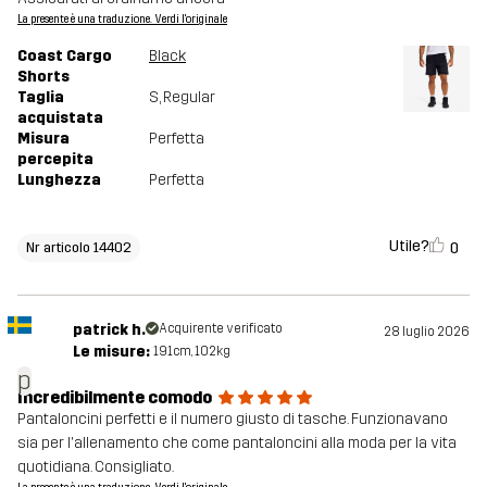
La presente è una traduzione. Verdi l'originale
Coast Cargo
Black
Shorts
Taglia
S
, Regular
acquistata
Misura
Perfetta
percepita
Lunghezza
Perfetta
Utile?
0
Nr articolo 14402
patrick h.
Acquirente verificato
28 luglio 2026
Le misure:
191cm, 102kg
p
Incredibilmente comodo
Pantaloncini perfetti e il numero giusto di tasche. Funzionavano
sia per l'allenamento che come pantaloncini alla moda per la vita
quotidiana. Consigliato.