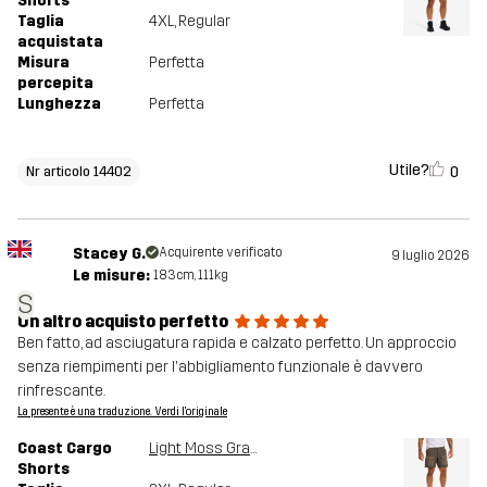
Shorts
Taglia
4XL
, Regular
acquistata
Misura
Perfetta
percepita
Lunghezza
Perfetta
Utile?
0
Nr articolo 14402
Stacey G.
Acquirente verificato
9 luglio 2026
Le misure:
183cm, 111kg
S
Un altro acquisto perfetto
Ben fatto, ad asciugatura rapida e calzato perfetto. Un approccio
senza riempimenti per l'abbigliamento funzionale è davvero
rinfrescante.
La presente è una traduzione. Verdi l'originale
Coast Cargo
Light Moss Gray
Shorts