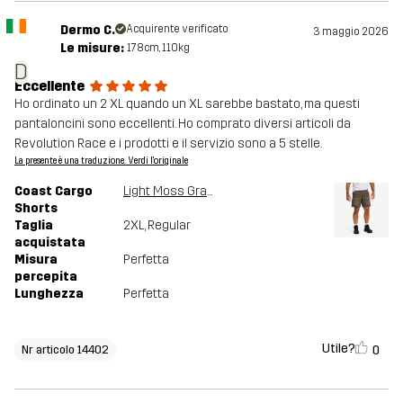
Dermo C.
Acquirente verificato
3 maggio 2026
Le misure:
178cm, 110kg
D
Eccellente
Ho ordinato un 2 XL quando un XL sarebbe bastato, ma questi
pantaloncini sono eccellenti. Ho comprato diversi articoli da
Revolution Race e i prodotti e il servizio sono a 5 stelle.
La presente è una traduzione. Verdi l'originale
Coast Cargo
Light Moss Gray
Shorts
Taglia
2XL
, Regular
acquistata
Misura
Perfetta
percepita
Lunghezza
Perfetta
Utile?
0
Nr articolo 14402