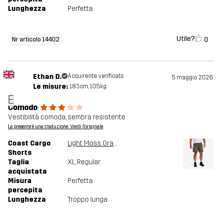
Lunghezza
Perfetta
Utile?
0
Nr articolo 14402
Ethan D.
Acquirente verificato
5 maggio 2026
Le misure:
183cm, 105kg
E
Comodo
Vestibilità comoda, sembra resistente
La presente è una traduzione. Verdi l'originale
Coast Cargo
Light Moss Gray
Shorts
Taglia
XL
, Regular
acquistata
Misura
Perfetta
percepita
Lunghezza
Troppo lunga