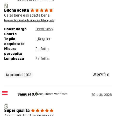
N
Buona scelta
Calza bene e si adatta bene.
La presente è una traduzione. Verdi l'originale
Coast Cargo
Deep Navy
Shorts
Taglia
L
, Regular
acquistata
Misura
Perfetta
percepita
Lunghezza
Perfetta
Utile?
0
Nr articolo 14402
Samuel S.
Acquirente verificato
29 luglio 2026
S
Super qualità
Assicurati di ordinarne ancora