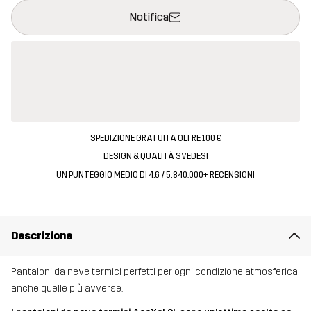
Questo tasto aprirà una finestra modale per confermare un nuovo
{{size}} non disponibile
Notifica
SPEDIZIONE GRATUITA OLTRE 100 €
DESIGN & QUALITÀ SVEDESI
UN PUNTEGGIO MEDIO DI 4,6 / 5, 840.000+ RECENSIONI
Descrizione
Pantaloni da neve termici perfetti per ogni condizione atmosferica,
anche quelle più avverse.