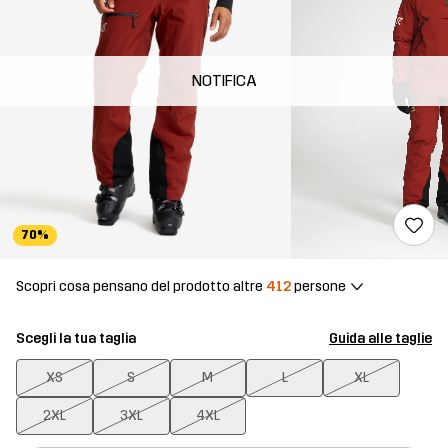
NOTIFICA
70%
Scopri cosa pensano del prodotto altre
412
persone
Scegli la tua taglia
Guida alle taglie
XS
S
M
L
XL
2XL
3XL
4XL