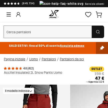
(845.734)
Servizio clienti
Cancella ricerca
SALDI ESTIVI: fino al 50% di sconto
Acquista adesso
Pagina iniziale
Uomo
Pantaloni
Pantaloni da sci
4.6 (412)
OUTLET
AccXel Insulated 2L Snow Pants Uomo
159 €
47 €
- risparmia
112 €
Il modello indossa