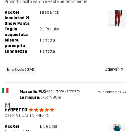
Prodotto molto valido e veste perfettamente!
AccXel
Fired Brick
Insulated 2L
Snow Pants
Taglia
XL
, Regular
acquistata
Misura
Perfetta
percepita
Lunghezza
Perfetta
Utile?
2
Nr articolo 10741
Marcello M.
Acquirente verificato
27 dicembre 2024
Le misure:
175cm, 80kg
M
PERFETTO
OTTIMA QUALITA' PREZZO
AccXel
Blue Opal