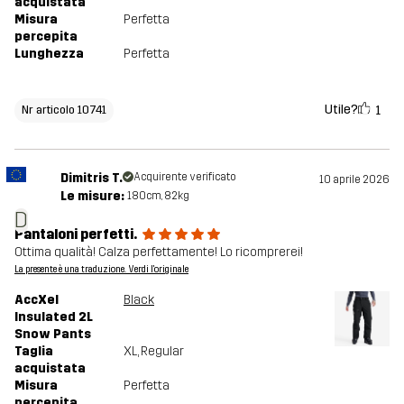
acquistata
Misura
Perfetta
percepita
Lunghezza
Perfetta
Utile?
1
Nr articolo 10741
Dimitris T.
Acquirente verificato
10 aprile 2026
Le misure:
180cm, 82kg
D
Pantaloni perfetti.
Ottima qualità! Calza perfettamente! Lo ricomprerei!
La presente è una traduzione. Verdi l'originale
AccXel
Black
Insulated 2L
Snow Pants
Taglia
XL
, Regular
acquistata
Misura
Perfetta
percepita