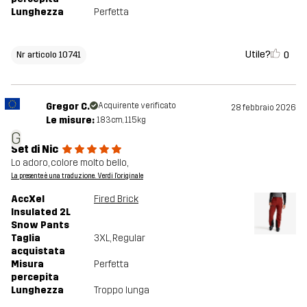
Lunghezza
Perfetta
Utile?
0
Nr articolo 10741
Gregor C.
Acquirente verificato
28 febbraio 2026
Le misure:
183cm, 115kg
G
Set di Nic
Lo adoro, colore molto bello,
La presente è una traduzione. Verdi l'originale
AccXel
Fired Brick
Insulated 2L
Snow Pants
Taglia
3XL
, Regular
acquistata
Misura
Perfetta
percepita
Lunghezza
Troppo lunga