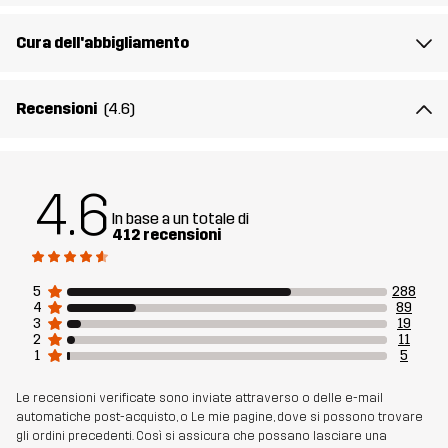
Traspirabilità: 10 000 g/m²/24h
Cura dell'abbigliamento
Peso
756g per una taglia M
Recensioni
(4.6)
Sostenibilità
Dettagli riciclati
leggi qui
4.6
Realizzato per
SCI ALPINO
In base a un totale di
412 recensioni
Numero di
10741_2498
articolo
5
288
4
89
3
19
2
11
1
5
Le recensioni verificate sono inviate attraverso o delle e-mail
automatiche post-acquisto, o Le mie pagine, dove si possono trovare
gli ordini precedenti. Così si assicura che possano lasciare una