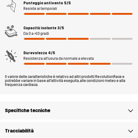
ghette antineve, tasche pratiche e rinforzi antiusura. Che tu sia
Punteggio antivento
5/5
Resiste ai temporali
appassionato di sci, snowboard o semplicemente ami stare
all’aperto durante la stagione fredda, i pantaloni da neve termici
AccXel 2L sono il capo indispensabile da indossare sulle piste.
Capacità isolante
3/5
Da 0 a +10 gradi
Il modello
è alto 190 cm e indossa una taglia L
Durevolezza
4/5
Fit
REGULAR
Resistenza all'usura da normale a elevata
Materiale 1
58% Poliestere, 42% Poliestere (Riciclato)
Il valore delle caratteristiche è relativo ad altri prodotti RevolutionRace e
potrebbe variare in base all'attività eseguita, alle condizioni meteo e alla
frequenza cardiaca.
Materiale 2
100% Poliammide
Riempimento 1
83% Poliestere (Riciclato), 17% Poliestere
Specifiche tecniche
Fodera 1
100% Poliestere
Tracciabilità
Membrana
Colonna d'acqua: 20 000 mm