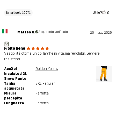
Utile?
0
Nr articolo 10741
Matteo C.
Acquirente verificato
20 marzo 2026
M
Molto bene
Vestibilitá ottima, un po’ larghe in vita, ma regolabili. Leggere,
resistenti.
AccXel
Golden Yellow
Insulated 2L
Snow Pants
Taglia
2XL
, Regular
acquistata
Misura
Perfetta
percepita
Lunghezza
Perfetta