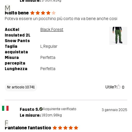
Le misure:
173cm, 82kg
M
Molto bene
Poteva essere un pocchino più corto ma va bene anche cosi
AccXel
Black Forest
Insulated 2L
Snow Pants
Taglia
L
, Regular
acquistata
Misura
Perfetta
percepita
Lunghezza
Perfetta
Utile?
0
Nr articolo 10741
Fausto S.
Acquirente verificato
3 gennaio 2025
Le misure:
182cm, 98kg
F
Pantalone fantastico