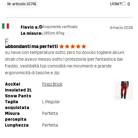
Utile?
0
Nr articolo 10741
Flavio a.
Acquirente verificato
4 marzo 2026
Le misure:
185cm, 87kg
F
abbondanti ma perfetti
su neve con temperature sotto zero ho dovuto togliere alcuni
strati che avevo messo sotto ! protezione iper fantastica dal
freddo , vestibilità top comodità nei movimenti e grande
ergonomicità di tasche e zip
AccXel
Fired Brick
Insulated 2L
Snow Pants
Taglia
L
, Regular
acquistata
Misura
Perfetta
percepita
Lunghezza
Perfetta