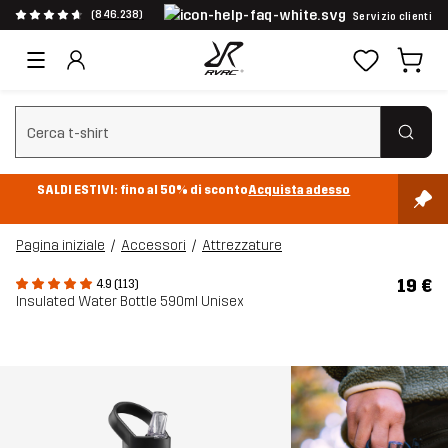
(846.238)
Servizio clienti
Cancella ricerca
SALDI ESTIVI: fino al 50% di sconto
Acquista adesso
Pagina iniziale
Accessori
Attrezzature
19 €
4.9 (113)
Insulated Water Bottle 590ml Unisex