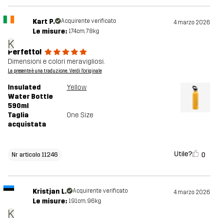
Kart P.
Acquirente verificato
4 marzo 2026
Le misure:
174cm, 78kg
K
Perfetto!
Dimensioni e colori meravigliosi.
La presente è una traduzione. Verdi l'originale
Insulated
Yellow
Water Bottle
590ml
Taglia
One Size
acquistata
Utile?
0
Nr articolo 11246
Kristjan L.
Acquirente verificato
4 marzo 2026
Le misure:
191cm, 96kg
K