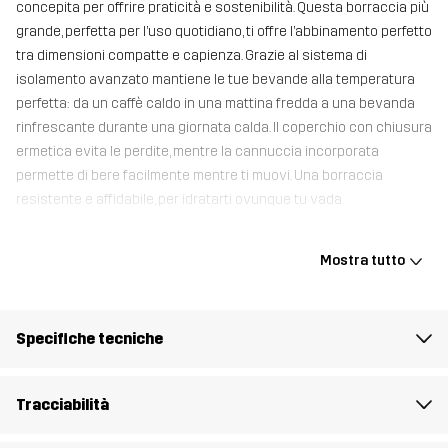
concepita per offrire praticità e sostenibilità. Questa borraccia più
grande, perfetta per l’uso quotidiano, ti offre l’abbinamento perfetto
tra dimensioni compatte e capienza. Grazie al sistema di
isolamento avanzato mantiene le tue bevande alla temperatura
perfetta: da un caffè caldo in una mattina fredda a una bevanda
rinfrescante durante una giornata calda. Il coperchio con chiusura
ermetica evita le perdite, mentre la cannuccia incorporata
permette di bere facilmente mentre ti muovi. Una borraccia
resistente e affidabile, per idratarti ovunque tu vada.
Mostra tutto
Contenitore
100% Stainless Steel
Peso
355g
Specifiche tecniche
Realizzato per
MULTIFUNZIONE
Tracciabilità
Numero di
11246_2001