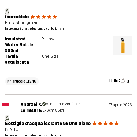
A
Incredibile
Fantastico, grazie
La presente è una traduzione. Verdi l'originale
Insulated
Yellow
Water Bottle
590ml
Taglia
One Size
acquistata
Utile?
0
Nr articolo 11246
Andrzej K.
Acquirente verificato
27 aprile 2026
Le misure:
176cm, 85kg
A
Bottiglia d'acqua isolante 590ml Giallo
IN ALTO
La presente è una traduzione. Verdi l'originale