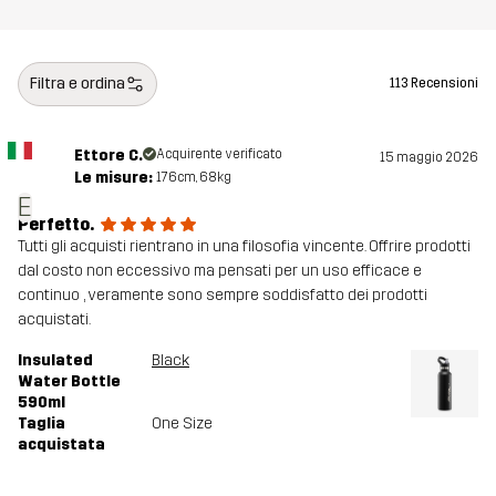
Filtra e ordina
113 Recensioni
Ettore C.
Acquirente verificato
15 maggio 2026
Le misure:
176cm, 68kg
E
Perfetto.
Tutti gli acquisti rientrano in una filosofia vincente. Offrire prodotti
dal costo non eccessivo ma pensati per un uso efficace e
continuo , veramente sono sempre soddisfatto dei prodotti
acquistati.
Insulated
Black
Water Bottle
590ml
Taglia
One Size
acquistata