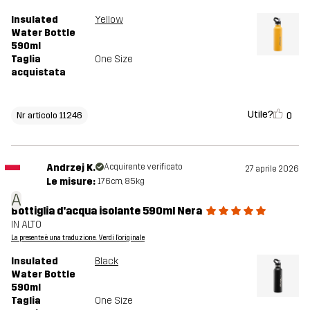
Insulated
Yellow
Water Bottle
590ml
Taglia
One Size
acquistata
Utile?
0
Nr articolo 11246
Andrzej K.
Acquirente verificato
27 aprile 2026
Le misure:
176cm, 85kg
A
Bottiglia d'acqua isolante 590ml Nera
IN ALTO
La presente è una traduzione. Verdi l'originale
Insulated
Black
Water Bottle
590ml
Taglia
One Size