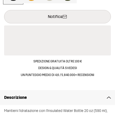
Questo tasto aprirà una finestra modale per confermare un nuovo
{{size}} non disponibile
Notifica
SPEDIZIONE GRATUITA OLTRE 100 €
DESIGN & QUALITÀ SVEDESI
UN PUNTEGGIO MEDIO DI 4,6 / 5, 840.000+ RECENSIONI
Descrizione
Mantieni l’idratazione con l’Insulated Water Bottle 20 oz (590 ml),