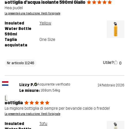
Bottiglia d'acqua isolante 590ml Giallo
Hea pudel
La presente è una traduzione. Verdi l'originale
Insulated
Yellow
Water Bottle
590ml
Taglia
One Size
acquistata
Utile?
0
Nr articolo 11246
Lizzy P.
Acquirente verificato
24 febbraio 2026
Le misure:
168cm, 54kg
L
Bottiglia
La migliore bottiglia di sempre per bevande calde o fredde!
La presente è una traduzione. Verdi l'originale
Insulated
Tofu