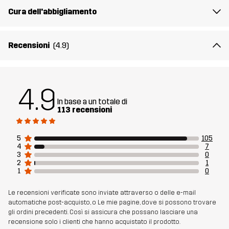
articolo
Cura dell'abbigliamento
Recensioni
(4.9)
4.9
In base a un totale di
113 recensioni
5
105
4
7
3
0
2
1
1
0
Le recensioni verificate sono inviate attraverso o delle e-mail
automatiche post-acquisto, o Le mie pagine, dove si possono trovare
gli ordini precedenti. Così si assicura che possano lasciare una
recensione solo i clienti che hanno acquistato il prodotto.