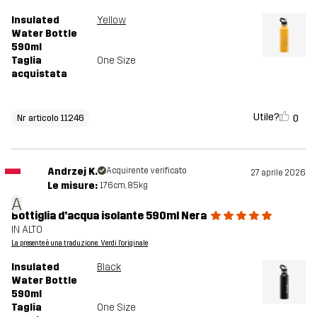
Insulated
Yellow
Water Bottle
590ml
Taglia
One Size
acquistata
Utile?
0
Nr articolo 11246
Andrzej K.
Acquirente verificato
27 aprile 2026
Le misure:
176cm, 85kg
A
Bottiglia d'acqua isolante 590ml Nera
IN ALTO
La presente è una traduzione. Verdi l'originale
Insulated
Black
Water Bottle
590ml
Taglia
One Size