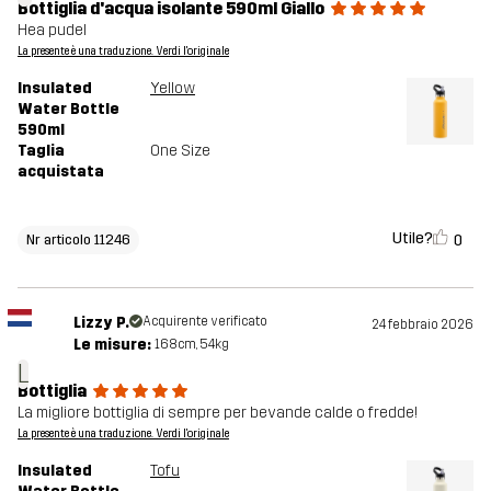
Bottiglia d'acqua isolante 590ml Giallo
Hea pudel
La presente è una traduzione. Verdi l'originale
Insulated
Yellow
Water Bottle
590ml
Taglia
One Size
acquistata
Utile?
0
Nr articolo 11246
Lizzy P.
Acquirente verificato
24 febbraio 2026
Le misure:
168cm, 54kg
L
Bottiglia
La migliore bottiglia di sempre per bevande calde o fredde!
La presente è una traduzione. Verdi l'originale
Insulated
Tofu