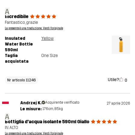
A
Incredibile
Fantastico, grazie
La presente è una traduzione. Verdi l'originale
Insulated
Yellow
Water Bottle
590ml
Taglia
One Size
acquistata
Utile?
0
Nr articolo 11246
Andrzej K.
Acquirente verificato
27 aprile 2026
Le misure:
176cm, 85kg
A
Bottiglia d'acqua isolante 590ml Giallo
IN ALTO
La presente è una traduzione. Verdi l'originale