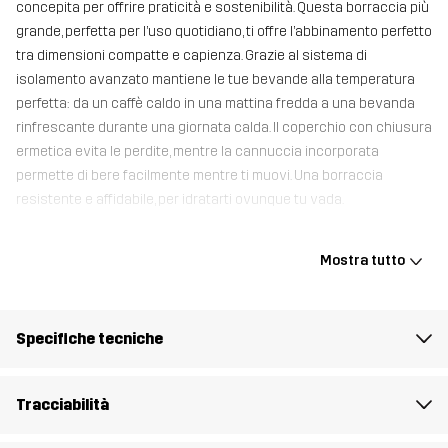
concepita per offrire praticità e sostenibilità. Questa borraccia più
grande, perfetta per l’uso quotidiano, ti offre l’abbinamento perfetto
tra dimensioni compatte e capienza. Grazie al sistema di
isolamento avanzato mantiene le tue bevande alla temperatura
perfetta: da un caffè caldo in una mattina fredda a una bevanda
rinfrescante durante una giornata calda. Il coperchio con chiusura
ermetica evita le perdite, mentre la cannuccia incorporata
permette di bere facilmente mentre ti muovi. Una borraccia
resistente e affidabile, per idratarti ovunque tu vada.
Mostra tutto
Contenitore
100% Stainless Steel
Peso
355g
Specifiche tecniche
Realizzato per
MULTIFUNZIONE
Tracciabilità
Numero di
11246_2209