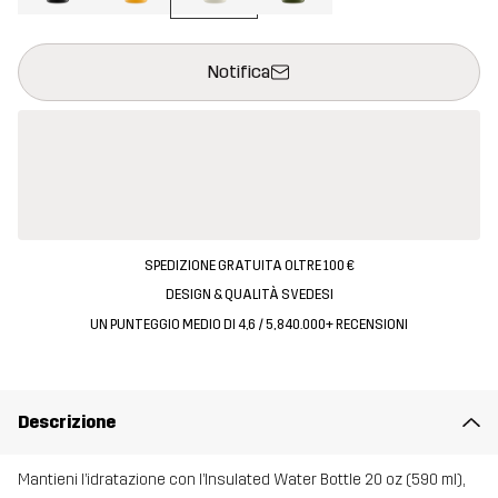
Questo tasto aprirà una finestra modale per confermare un nuovo
{{size}} non disponibile
Notifica
SPEDIZIONE GRATUITA OLTRE 100 €
DESIGN & QUALITÀ SVEDESI
UN PUNTEGGIO MEDIO DI 4,6 / 5, 840.000+ RECENSIONI
Descrizione
Mantieni l’idratazione con l’Insulated Water Bottle 20 oz (590 ml),