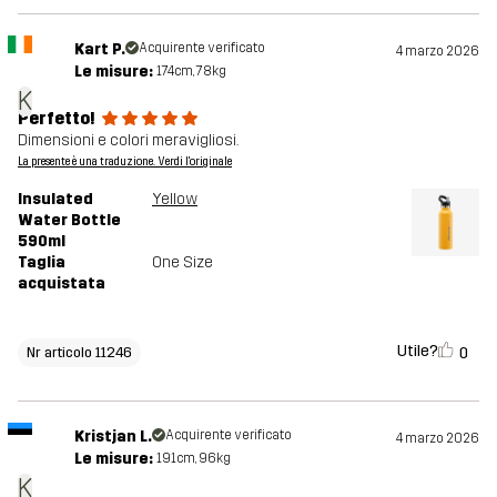
Kart P.
Acquirente verificato
4 marzo 2026
Le misure:
174cm, 78kg
K
Perfetto!
Dimensioni e colori meravigliosi.
La presente è una traduzione. Verdi l'originale
Insulated
Yellow
Water Bottle
590ml
Taglia
One Size
acquistata
Utile?
0
Nr articolo 11246
Kristjan L.
Acquirente verificato
4 marzo 2026
Le misure:
191cm, 96kg
K