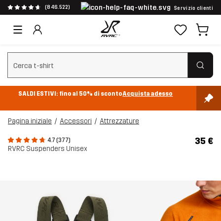
(846.522)
Servizio clienti
Cancella ricerca
SALDI ESTIVI: fino al 50% di sconto
Acquista adesso
Pagina iniziale
Accessori
Attrezzature
35 €
4.7 (377)
RVRC Suspenders Unisex