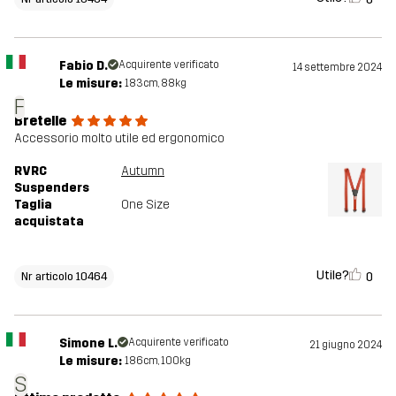
Fabio D.
Acquirente verificato
14 settembre 2024
Le misure:
183cm, 88kg
F
Bretelle
Accessorio molto utile ed ergonomico
RVRC
Autumn
Suspenders
Taglia
One Size
acquistata
Utile?
0
Nr articolo 10464
Simone L.
Acquirente verificato
21 giugno 2024
Le misure:
186cm, 100kg
S