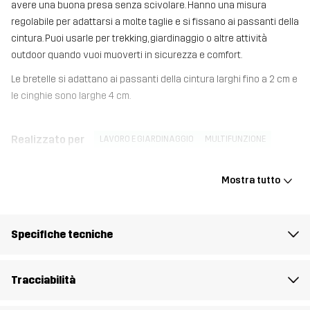
avere una buona presa senza scivolare. Hanno una misura
regolabile per adattarsi a molte taglie e si fissano ai passanti della
cintura. Puoi usarle per trekking, giardinaggio o altre attività
outdoor quando vuoi muoverti in sicurezza e comfort.
Le bretelle si adattano ai passanti della cintura larghi fino a 2 cm e
le cinghie sono larghe 4 cm.
Realizzato per
LAVORO E GIARDINAGGIO
MULTIFUNZIONE
Numero di
10464_2891
Mostra tutto
articolo
Specifiche tecniche
Tracciabilità