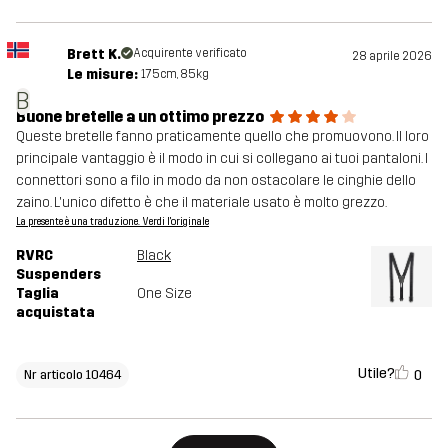
Brett K.
Acquirente verificato
28 aprile 2026
Le misure:
175cm, 85kg
B
Buone bretelle a un ottimo prezzo
Queste bretelle fanno praticamente quello che promuovono. Il loro
principale vantaggio è il modo in cui si collegano ai tuoi pantaloni. I
connettori sono a filo in modo da non ostacolare le cinghie dello
zaino. L'unico difetto è che il materiale usato è molto grezzo.
La presente è una traduzione. Verdi l'originale
RVRC
Black
Suspenders
Taglia
One Size
acquistata
Utile?
0
Nr articolo 10464