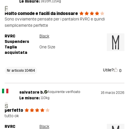
Le misure:
182cm, 115kg
F
Molto comode e facili da indossare
Sono ovviamente pensate per i pantaloni RVRC e quindi
semplicemente perfette
RVRC
Black
Suspenders
Taglia
One Size
acquistata
Utile?
0
Nr articolo 10464
salvatore b.
Acquirente verificato
16 marzo 2026
Le misure:
110kg
s
perfetto
tutto ok
RVRC
Black