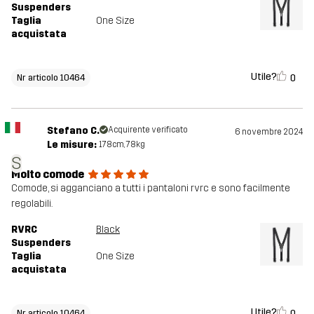
Suspenders
Taglia
One Size
acquistata
Utile?
0
Nr articolo 10464
Stefano C.
Acquirente verificato
6 novembre 2024
Le misure:
178cm, 78kg
S
Molto comode
Comode, si agganciano a tutti i pantaloni rvrc e sono facilmente
regolabili.
RVRC
Black
Suspenders
Taglia
One Size
acquistata
Utile?
0
Nr articolo 10464