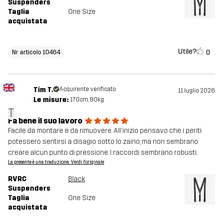
Suspenders
Taglia
One Size
acquistata
Utile?
0
Nr articolo 10464
Tim T.
Acquirente verificato
11 luglio 2026
Le misure:
170cm, 80kg
T
Fa bene il suo lavoro
Facile da montare e da rimuovere. All'inizio pensavo che i periti
potessero sentirsi a disagio sotto lo zaino, ma non sembrano
creare alcun punto di pressione. I raccordi sembrano robusti.
La presente è una traduzione. Verdi l'originale
RVRC
Black
Suspenders
Taglia
One Size
acquistata