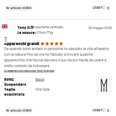
Utile?
0
Nr articolo 10464
Tony G.
Acquirente verificato
26 maggio 2026
Le misure:
175cm, 77kg
T
Apparecchi grandi
Da quando sono andato in pensione ho passato la vita all'aperto
con la natura. Fino ad ora ho faticato a trovare qualche
apparecchio che faccia davvero il suo lavoro. Facile da usare e
molto comodo da indossare
La presente è una traduzione. Verdi l'originale
RVRC
Black
Suspenders
Taglia
One Size
acquistata
Utile?
0
Nr articolo 10464