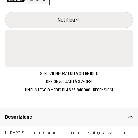
Questo tasto aprirà una finestra modale per confermare un nuovo
{{size}} non disponibile
Notifica
SPEDIZIONE GRATUITA OLTRE 100 €
DESIGN & QUALITÀ SVEDESI
UN PUNTEGGIO MEDIO DI 4,6 / 5, 840.000+ RECENSIONI
Descrizione
Le RVRC Suspenders sono bretelle elasticizzate, realizzate per