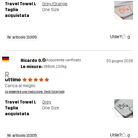
Travel Towel L
Grey/Orange
Taglia
One Size
acquistata
Utile?
0
Nr articolo 11005
Ricardo G.
Acquirente verificato
20 giugno 2026
Le misure:
188cm, 130kg
R
Ottimo
Carica al meglio
La presente è una traduzione. Verdi l'originale
Travel Towel L
Grey
Taglia
One Size
acquistata
Utile?
0
Nr articolo 11005