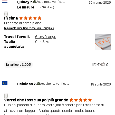
Quincy t.
Acquirente verificato
25 giugno 2026
Le misure:
189cm, 93kg
Q
In cima
Prodotto di primo piano
La presente è una traduzione. Verdi l'originale
Travel Towel L
Grey/Orange
Taglia
One Size
acquistata
Utile?
0
Nr articolo 11005
Deividas Ž.
Acquirente verificato
18 aprile 2026
D
Vorrei che fosse un po' più grande
È un po' piccolo di quanto vorrei, ma è adatto per il trasporto di
attrezzature leggere. Anche questo sembra molto buono.