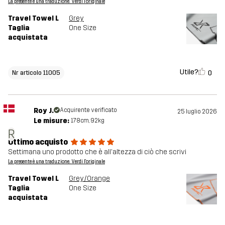
La presente è una traduzione. Verdi l'originale
Travel Towel L
Grey
Taglia
One Size
acquistata
Utile?
0
Nr articolo 11005
Roy J.
Acquirente verificato
25 luglio 2026
Le misure:
178cm, 92kg
R
Ottimo acquisto
Settimana uno prodotto che è all'altezza di ciò che scrivi
La presente è una traduzione. Verdi l'originale
Travel Towel L
Grey/Orange
Taglia
One Size
acquistata