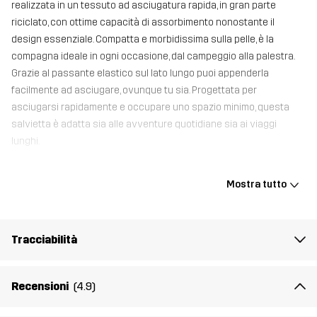
realizzata in un tessuto ad asciugatura rapida, in gran parte
riciclato, con ottime capacità di assorbimento nonostante il
design essenziale. Compatta e morbidissima sulla pelle, è la
compagna ideale in ogni occasione, dal campeggio alla palestra.
Grazie al passante elastico sul lato lungo puoi appenderla
facilmente ad asciugare, ovunque tu sia. Progettata per
asciugarsi rapidamente e occupare uno spazio minimo, questa
salvietta è adatta sia alle avventure quotidiane sia ai viaggi
lunghi.
60 x 120 cm
Mostra tutto
Materiale 1
90% Poliestere (Riciclato), 10% Elastan
Tracciabilità
Peso
153g
Recensioni
(4.9)
Numero di
11005_4154
articolo