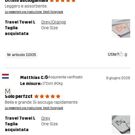
Ottimi asciugamani
Leggero e assorbente.
La presente è una traduzione. Verdi l'originale
Travel Towel L
Grey/Orange
Taglia
One Size
acquistata
Utile?
0
Nr articolo 11005
Matthias C.
Acquirente verificato
9 giugno 2026
Le misure:
172cm, 90kg
M
Solo perfzct
Bella e grande. Si asciuga rapidamente
La presente è una traduzione. Verdi l'originale
Travel Towel L
Grey
Taglia
One Size
acquistata