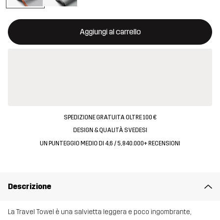
Questo tasto aprirà una finestra modale per confermare un nuovo
{{size}} non disponibile
Aggiungi al carrello
SPEDIZIONE GRATUITA OLTRE 100 €
DESIGN & QUALITÀ SVEDESI
UN PUNTEGGIO MEDIO DI 4,6 / 5, 840.000+ RECENSIONI
Descrizione
La Travel Towel è una salvietta leggera e poco ingombrante,