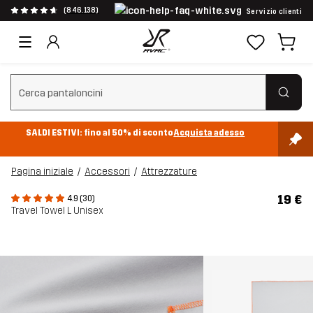
(846.138)
Servizio clienti
Cancella ricerca
SALDI ESTIVI: fino al 50% di sconto
Acquista adesso
Pagina iniziale
Accessori
Attrezzature
19 €
4.9 (30)
Travel Towel L Unisex