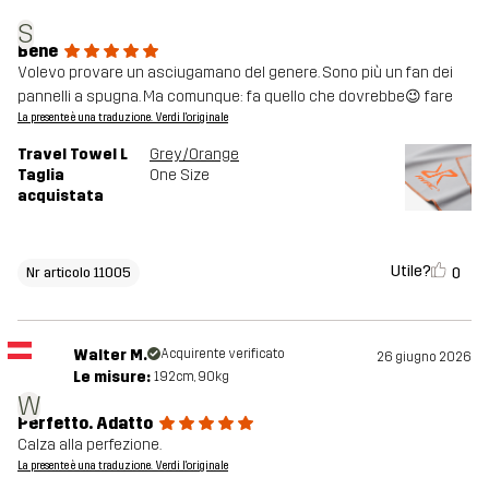
S
Bene
Volevo provare un asciugamano del genere. Sono più un fan dei
pannelli a spugna. Ma comunque: fa quello che dovrebbe😉 fare
La presente è una traduzione. Verdi l'originale
Travel Towel L
Grey/Orange
Taglia
One Size
acquistata
Utile?
0
Nr articolo 11005
Walter M.
Acquirente verificato
26 giugno 2026
Le misure:
192cm, 90kg
W
Perfetto. Adatto
Calza alla perfezione.
La presente è una traduzione. Verdi l'originale