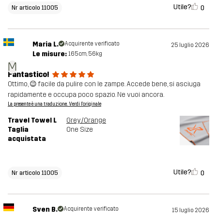
Utile?
0
Nr articolo 11005
Maria L.
Acquirente verificato
25 luglio 2026
Le misure:
165cm, 56kg
M
Fantastico!
Ottimo, 😉 facile da pulire con le zampe. Accede bene, si asciuga
rapidamente e occupa poco spazio. Ne vuoi ancora.
La presente è una traduzione. Verdi l'originale
Travel Towel L
Grey/Orange
Taglia
One Size
acquistata
Utile?
0
Nr articolo 11005
Sven B.
Acquirente verificato
15 luglio 2026