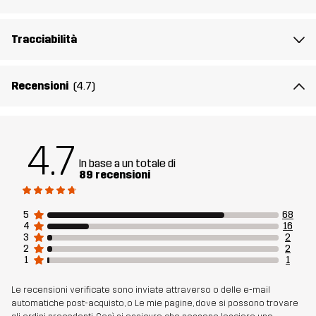
Peso
206g
Tracciabilità
Realizzato per
SPORT CINOFILI
Recensioni
(4.7)
Numero di
14280_4151
articolo
4.7
In base a un totale di
89 recensioni
5
68
4
16
3
2
2
2
1
1
Le recensioni verificate sono inviate attraverso o delle e-mail
automatiche post-acquisto, o Le mie pagine, dove si possono trovare