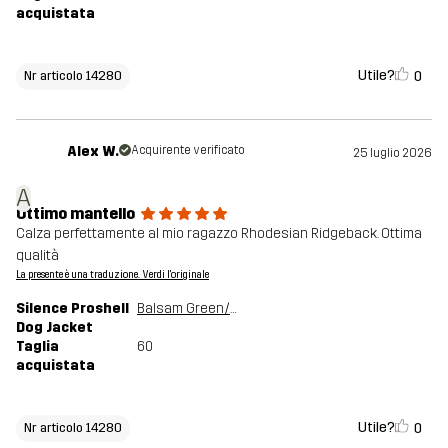
acquistata
Utile?
0
Nr articolo 14280
Alex W.
Acquirente verificato
25 luglio 2026
A
Ottimo mantello
Calza perfettamente al mio ragazzo Rhodesian Ridgeback. Ottima
qualità
La presente è una traduzione. Verdi l'originale
Silence Proshell
Balsam Green/Shadow
Dog Jacket
Taglia
60
acquistata
Utile?
0
Nr articolo 14280