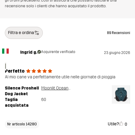
gli ordini precedenti. Così si assicura che possano lasciare una
recensione solo i clienti che hanno acquistato il prodotto.
Filtra e ordina
89 Recensioni
Ingrid g.
Acquirente verificato
23 giugno 2026
I
Perfetto
Al mio cane va perfettamente utile nelle giornate di pioggia
Silence Proshell
Moonlit Ocean/Dark Navy
Dog Jacket
Taglia
60
acquistata
Utile?
0
Nr articolo 14280