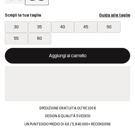
Scegli la tua taglia
Guida alle taglie
30
35
40
45
50
55
60
Questo tasto aprirà una finestra modale per confermare un nuovo
{{size}} non disponibile
Aggiungi al carrello
SPEDIZIONE GRATUITA OLTRE 100 €
DESIGN & QUALITÀ SVEDESI
UN PUNTEGGIO MEDIO DI 4,6 / 5, 840.000+ RECENSIONI