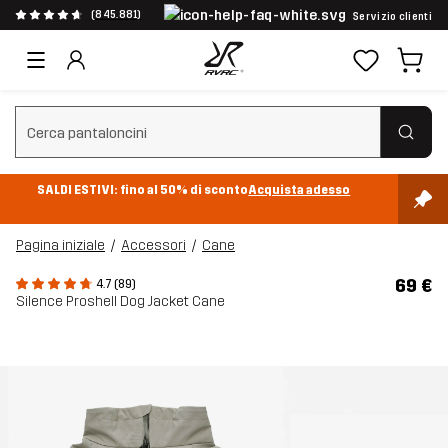
(845.881)
Servizio clienti
Cancella ricerca
SALDI ESTIVI: fino al 50% di sconto
Acquista adesso
Pagina iniziale
Accessori
Cane
69 €
4.7 (89)
Silence Proshell Dog Jacket Cane