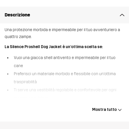
Descrizione
Una protezione morbida e impermeabile per il tuo avventuriero a
quattro zampe.
La Silence Proshell Dog Jacket è un’ottima scelta se:
Vuoi una giacca shell antivento e impermeabile per il tuo
cane
Preferisci un materiale morbido e flessibile con un’ottima
traspirabilità
Ti serve una vestibilità regolabile e confortevole per ogni
avventura outdoor
La Silence Proshell Dog Jacket è realizzata nello stesso materiale
Mostra tutto
a 3 strati, durevole ma morbido, del nostro modello bestseller
Silence Proshell 3L Jacket per le persone. Dotata della membrana