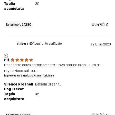
Taglia
30
acquistata
Utile?
0
Nr articolo 14280
Silke L.
Acquirente verificato
29 luglio 2026
S
Fit
Il cappotto calza perfettamente. Trovo pratica la chiusura di
regolazione sul retro.
La presente è una traduzione. Verdi l'originale
Silence Proshell
Balsam Green/Shadow
Dog Jacket
Taglia
45
acquistata
Utile?
Nr articolo 14280