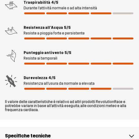
Hypershell® Pro impermeabile, antivento e molto traspirante, tiene
Traspirabilità
4/5
il tuo cane comodamente all’asciutto anche in condizioni difficili. La
Durante l'attività normale o ad alta intensità
giacca è regolabile sul collo e sul retro per una vestibilità perfetta
e sui lati è dotata di fibbie a sgancio rapido, facili da usare.
Resistenza all’Acqua
5/5
Un’apertura con zip sul collo permette di attaccare un guinzaglio
Resiste a pioggia forte e persistente
facilmente. Finitura con un piping riflettente per aumentare la
visibilità e una fodera in mesh traspirante per un maggiore
comfort. La Silence Proshell Dog Jacket è una protezione affidabile
Punteggio antivento
5/5
Resiste ai temporali
da pioggia, vento e fango, per le avventure in tutto l’anno.
Durevolezza
4/5
Fit
REGULAR
Resistenza all'usura da normale a elevata
Materiale 1
100% Poliestere (Riciclato)
Il valore delle caratteristiche è relativo ad altri prodotti RevolutionRace e
potrebbe variare in base all'attività eseguita, alle condizioni meteo e alla
frequenza cardiaca.
Materiale 1
100% Poliestere
Retro
Specifiche tecniche
Fodera 1
95% Poliestere (Riciclato), 5% Poliestere