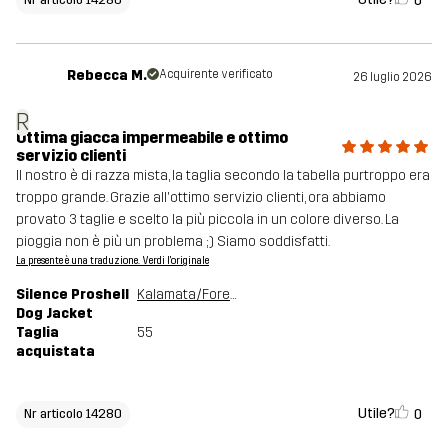
0
Rebecca M.
Acquirente verificato
26 luglio 2026
R
Ottima giacca impermeabile e ottimo
servizio clienti
Il nostro è di razza mista, la taglia secondo la tabella purtroppo era
troppo grande. Grazie all'ottimo servizio clienti, ora abbiamo
provato 3 taglie e scelto la più piccola in un colore diverso. La
pioggia non è più un problema ;) Siamo soddisfatti.
La presente è una traduzione. Verdi l'originale
Silence Proshell
Kalamata/Forest Night
Dog Jacket
Taglia
55
acquistata
Utile?
0
Nr articolo 14280