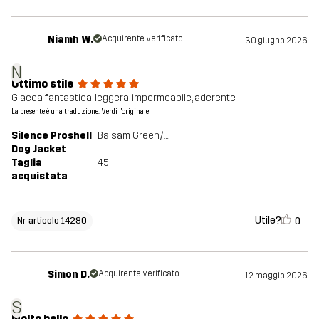
Niamh W.
Acquirente verificato
30 giugno 2026
N
Ottimo stile
Giacca fantastica, leggera, impermeabile, aderente
La presente è una traduzione. Verdi l'originale
Silence Proshell
Balsam Green/Shadow
Dog Jacket
Taglia
45
acquistata
Utile?
0
Nr articolo 14280
Simon D.
Acquirente verificato
12 maggio 2026
S
Molto bello