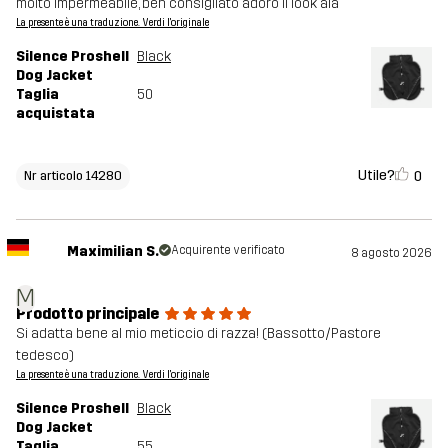
molto impermeabile, ben consigliato adoro il look ala
La presente è una traduzione. Verdi l'originale
Silence Proshell
Black
Dog Jacket
Taglia
50
acquistata
Utile?
0
Nr articolo 14280
Maximilian S.
Acquirente verificato
8 agosto 2026
M
Prodotto principale
Si adatta bene al mio meticcio di razza! (Bassotto/Pastore
tedesco)
La presente è una traduzione. Verdi l'originale
Silence Proshell
Black
Dog Jacket
Taglia
55