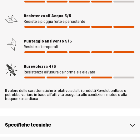
giacca è regolabile sul collo e sul retro per una vestibilità perfetta
e sui lati è dotata di fibbie a sgancio rapido, facili da usare.
Resistenza all’Acqua
5/5
Un’apertura con zip sul collo permette di attaccare un guinzaglio
Resiste a pioggia forte e persistente
facilmente. Finitura con un piping riflettente per aumentare la
visibilità e una fodera in mesh traspirante per un maggiore
comfort. La Silence Proshell Dog Jacket è una protezione affidabile
Punteggio antivento
5/5
Resiste ai temporali
da pioggia, vento e fango, per le avventure in tutto l’anno.
Durevolezza
4/5
Fit
REGULAR
Resistenza all'usura da normale a elevata
Materiale 1
100% Poliestere (Riciclato)
Il valore delle caratteristiche è relativo ad altri prodotti RevolutionRace e
potrebbe variare in base all'attività eseguita, alle condizioni meteo e alla
frequenza cardiaca.
Materiale 1
100% Poliestere
Retro
Specifiche tecniche
Fodera 1
95% Poliestere (Riciclato), 5% Poliestere