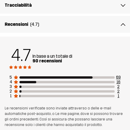
Peso
206g
Tracciabilità
Realizzato per
SPORT CINOFILI
Recensioni
(4.7)
Numero di
14280_4847
articolo
4.7
In base a un totale di
90 recensioni
5
69
4
16
3
2
2
2
1
1
Le recensioni verificate sono inviate attraverso o delle e-mail
automatiche post-acquisto, o Le mie pagine, dove si possono trovare
gli ordini precedenti. Così si assicura che possano lasciare una
recensione solo i clienti che hanno acquistato il prodotto.