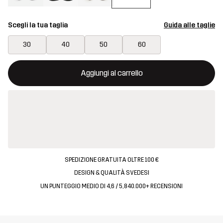
Scegli la tua taglia
Guida alle taglie
30
40
50
60
Questo tasto aprirà una finestra modale per confermare un nuovo
{{size}} non disponibile
Aggiungi al carrello
SPEDIZIONE GRATUITA OLTRE 100 €
DESIGN & QUALITÀ SVEDESI
UN PUNTEGGIO MEDIO DI 4,6 / 5, 840.000+ RECENSIONI