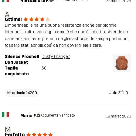
Alessandra P.
Acquirente verificato
22 marzo 2026
A
Ottimo!
L'impermeabile ha una buona resistenza anche per pioggie
intense. Un altro vantaggio x me è che non è imbottito. Avendo un
cane anziano avrei preferiti se gli elastici per le zampe posteriori
fossero stati apribili, così da non dovergliele alzare.
Silence Proshell
Dusty Orange/Rusty Walnut
Dog Jacket
Taglia
60
acquistata
Utile?
0
Nr articolo 14280
Maria F.
Acquirente verificato
18 marzo 2026
M
Perfetto