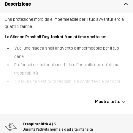
Descrizione
Una protezione morbida e impermeabile per il tuo avventuriero a
quattro zampe.
La Silence Proshell Dog Jacket è un’ottima scelta se:
Vuoi una giacca shell antivento e impermeabile per il tuo
cane
Preferisci un materiale morbido e flessibile con un’ottima
traspirabilità
Ti serve una vestibilità regolabile e confortevole per ogni
avventura outdoor
La Silence Proshell Dog Jacket è realizzata nello stesso materiale
Mostra tutto
a 3 strati, durevole ma morbido, del nostro modello bestseller
Silence Proshell 3L Jacket per le persone. Dotata della membrana
Hypershell® Pro impermeabile, antivento e molto traspirante, tiene
Traspirabilità
4/5
il tuo cane comodamente all’asciutto anche in condizioni difficili. La
Durante l'attività normale o ad alta intensità