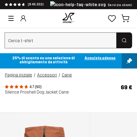
(846.653)
Servizio clienti
Cancella ricerca
25% di sconto su una selezione di
Acquista adesso
abbigliamento da attività
Pagina iniziale
Accessori
Cane
69 €
4.7 (90)
Silence Proshell Dog Jacket Cane