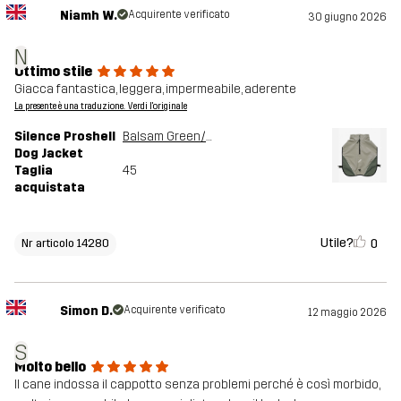
Niamh W.
Acquirente verificato
30 giugno 2026
N
Ottimo stile
Giacca fantastica, leggera, impermeabile, aderente
La presente è una traduzione. Verdi l'originale
Silence Proshell
Balsam Green/Shadow
Dog Jacket
Taglia
45
acquistata
Utile?
0
Nr articolo 14280
Simon D.
Acquirente verificato
12 maggio 2026
S
Molto bello
Il cane indossa il cappotto senza problemi perché è così morbido,