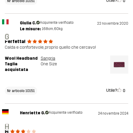
Utile?
0
Nr articolo 10151
Giulia C.
Acquirente verificato
22 novembre 2020
Le misure:
168cm, 60kg
G
Perfetta!
Calda e confortevole, proprio quello che cercavo!
Wool Headband
Sangria
Taglia
One Size
acquistata
Utile?
0
Nr articolo 10151
Henriette G.
Acquirente verificato
24 novembre 2024
H
M