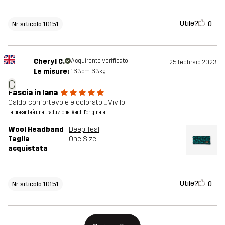
Utile?
0
Nr articolo 10151
Cheryl C.
Acquirente verificato
25 febbraio 2023
Le misure:
163cm, 63kg
C
Fascia in lana
Caldo, confortevole e colorato ... Vivilo
La presente è una traduzione. Verdi l'originale
Wool Headband
Deep Teal
Taglia
One Size
acquistata
Utile?
0
Nr articolo 10151