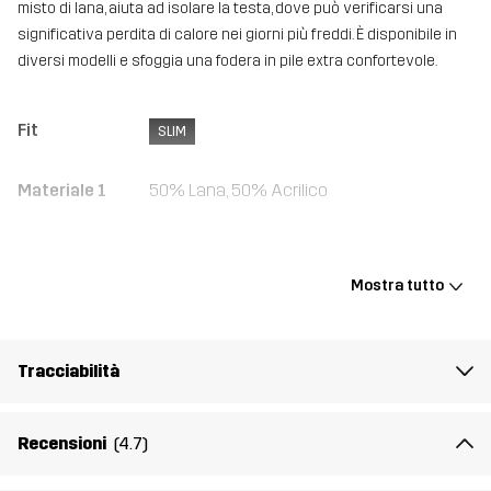
misto di lana, aiuta ad isolare la testa, dove può verificarsi una
significativa perdita di calore nei giorni più freddi. È disponibile in
diversi modelli e sfoggia una fodera in pile extra confortevole.
Fit
SLIM
Materiale 1
50% Lana, 50% Acrilico
Peso
37g
Mostra tutto
Realizzato per
MULTIFUNZIONE
USO QUOTIDIANO
Numero di
10151_2881
Tracciabilità
articolo
Recensioni
(4.7)