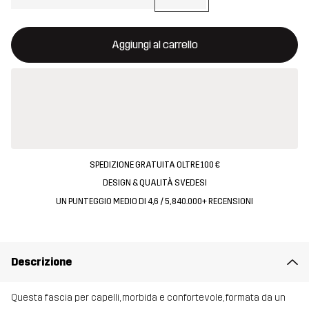
Questo tasto aprirà una finestra modale per confermare un nuovo
{{size}} non disponibile
Aggiungi al carrello
SPEDIZIONE GRATUITA OLTRE 100 €
DESIGN & QUALITÀ SVEDESI
UN PUNTEGGIO MEDIO DI 4,6 / 5, 840.000+ RECENSIONI
Descrizione
Questa fascia per capelli, morbida e confortevole, formata da un