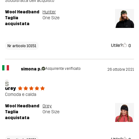
Soddisfatta dell'acquisto
Wool Headband
Hunter
Taglia
One Size
acquistata
Utile?
0
Nr articolo 10151
simona p.
Acquirente verificato
26 ottobre 2021
s
Grey
Comoda e calda
Wool Headband
Grey
Taglia
One Size
acquistata