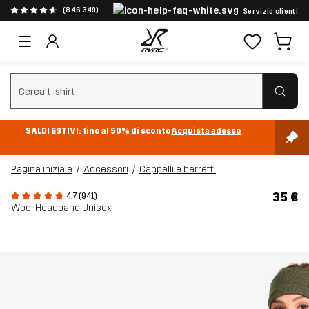
(846.349)
Servizio clienti
Cancella ricerca
SALDI ESTIVI: fino al 50% di sconto
Acquista adesso
Pagina iniziale
Accessori
Cappelli e berretti
35 €
4.7 (941)
Wool Headband Unisex