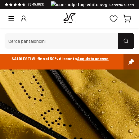
(845.883)
Servizio clienti
Cancella ricerca
SALDI ESTIVI: fino al 50% di sconto
Acquista adesso