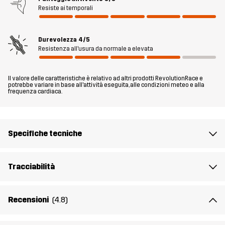
Resiste ai temporali
leggermente più ampia per garantire comfort e flessibilità, mentre
il catarifrangente Recco® integrato facilita le ricerche in caso di
emergenza. Morbida, resistente e protettiva, la AccXel 2L Ski
Durevolezza
4/5
Jacket è la scelta ideale per giornate memorabili sulle piste.
Resistenza all'usura da normale a elevata
Il modello
è alto 174 cm e indossa una taglia S
Il valore delle caratteristiche è relativo ad altri prodotti RevolutionRace e
potrebbe variare in base all'attività eseguita, alle condizioni meteo e alla
frequenza cardiaca.
Fit
RELAXED
Materiale 1
58% Poliestere, 42% Poliestere (Riciclato)
Specifiche tecniche
Materiale 2
80% Poliammide, 20% Elastan
Tracciabilità
Fodera 1
95% Poliestere (Riciclato), 5% Poliestere
Recensioni
(4.8)
Fodera 2
100% Poliestere