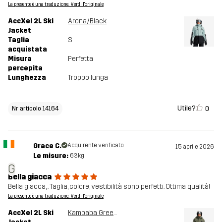
La presente è una traduzione. Verdi l'originale
AccXel 2L Ski
Arona/Black
Jacket
Taglia
S
acquistata
Misura
Perfetta
percepita
Lunghezza
Troppo lunga
Utile?
0
Nr articolo 14164
Grace C.
Acquirente verificato
15 aprile 2026
Le misure:
63kg
G
Bella giacca
Bella giacca, . Taglia, colore, vestibilità sono perfetti. Ottima qualità!
La presente è una traduzione. Verdi l'originale
AccXel 2L Ski
Kambaba Green/Black