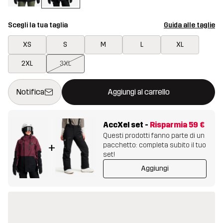
Scegli la tua taglia
Guida alle taglie
XS
S
M
L
XL
2XL
3XL
Questo tasto aprirà una finestra modale per confermare un nuovo
{{size}} non disponibile
Notifica
Aggiungi al carrello
AccXel set
-
Risparmia
59 €
Questi prodotti fanno parte di un
pacchetto: completa subito il tuo
+
set!
Aggiungi