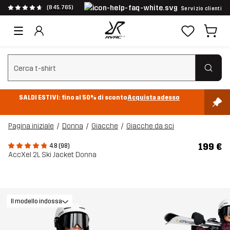
(845.765)
Servizio clienti
Cancella ricerca
SALDI ESTIVI: fino al 50% di sconto
Acquista adesso
Pagina iniziale
Donna
Giacche
Giacche da sci
199 €
4.8 (98)
AccXel 2L Ski Jacket Donna
Il modello indossa