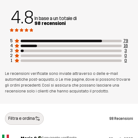
Membrana
Colonna d'acqua: 20 000 mm
4.8
Traspirabilità: 10 000 g/m²/24h
In base a un totale di
98 recensioni
Peso
940g per una taglia M
5
79
Realizzato per
SCI ALPINO
4
16
3
3
2
0
Numero di
14164_4148
1
0
articolo
Le recensioni verificate sono inviate attraverso o delle e-mail
automatiche post-acquisto, o Le mie pagine, dove si possono trovare
gli ordini precedenti. Così si assicura che possano lasciare una
recensione solo i clienti che hanno acquistato il prodotto.
Filtra e ordina
98 Recensioni