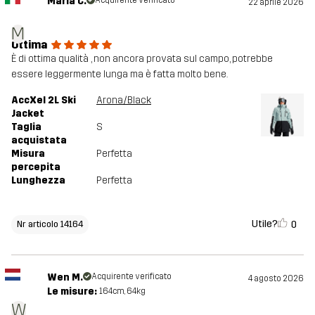
Maria C.
Acquirente verificato
22 aprile 2026
M
Ottima
È di ottima qualità , non ancora provata sul campo, potrebbe
essere leggermente lunga ma è fatta molto bene.
AccXel 2L Ski
Arona/Black
Jacket
Taglia
S
acquistata
Misura
Perfetta
percepita
Lunghezza
Perfetta
Utile?
0
Nr articolo 14164
Wen M.
Acquirente verificato
4 agosto 2026
Le misure:
164cm, 64kg
W