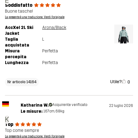
E
Soddisfatto
Buone tasche!
La presente è una traduzione. Verdi l'originale
AccXel 2L Ski
Arona/Black
Jacket
Taglia
L
acquistata
Misura
Perfetta
percepita
Lunghezza
Perfetta
Utile?
0
Nr articolo 14164
Katharina W.
Acquirente verificato
22 luglio 2026
Le misure:
167cm, 68kg
K
Top
Top come sempre
La presente è una traduzione. Verdi l'originale