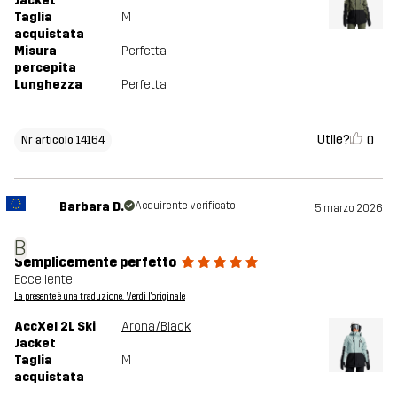
Jacket
Taglia
M
acquistata
Misura
Perfetta
percepita
Lunghezza
Perfetta
Utile?
0
Nr articolo 14164
Barbara D.
Acquirente verificato
5 marzo 2026
B
Semplicemente perfetto
Eccellente
La presente è una traduzione. Verdi l'originale
AccXel 2L Ski
Arona/Black
Jacket
Taglia
M
acquistata