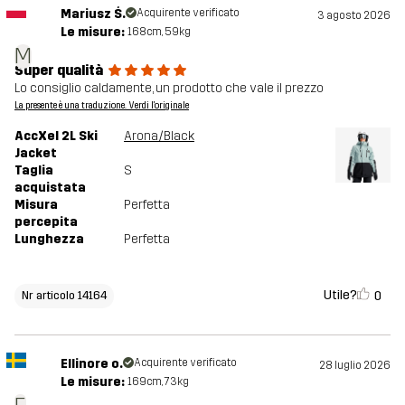
Mariusz Ś.
Acquirente verificato
3 agosto 2026
Le misure:
168cm, 59kg
M
Super qualità
Lo consiglio caldamente, un prodotto che vale il prezzo
La presente è una traduzione. Verdi l'originale
AccXel 2L Ski
Arona/Black
Jacket
Taglia
S
acquistata
Misura
Perfetta
percepita
Lunghezza
Perfetta
Utile?
0
Nr articolo 14164
Ellinore o.
Acquirente verificato
28 luglio 2026
Le misure:
169cm, 73kg