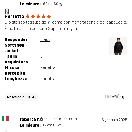
Le misure:
168cm, 60kg
N
Perfetto
È lo stesso tessuto del gilet ma con meno tasche e col cappuccio.
È molto bello e comodo. Super consigliato
Responder
Black
Softshell
Jacket
Taglia
L
acquistata
Misura
Perfetta
percepita
Lunghezza
Perfetta
Utile?
0
Nr articolo 10895
roberta f.
Acquirente verificato
6 gennaio 2025
Le misure:
164cm, 68kg