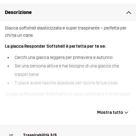
Descrizione
Giacca softshell elasticizzata e super traspirante – perfetta per
chi ha un cane.
La giacca Responder Softshell è perfetta per te se:
Cerchi una giacca leggera per primavera e autunno
Sei una persona attiva e hai bisogno di una giacca che
traspiri bene
Ti piace avere tasche spaziose per riporre le tue cose.
La giacca Responder Softshell è un capo softshell a 3 strati super
morbido e altamente traspirante, pensato per gli sport cinofili e
altre attività all’aperto ad alta energia in condizioni climatiche miti.
Mostra tutto
Realizzata con materiali riciclati, questa giacca è estremamente
traspirante e ha una rete ventilante sulla schiena e sotto le
ascelle per mantenerti al fresco quando aumenti il ritmo. Grazie al
Traspirabilità
3/5