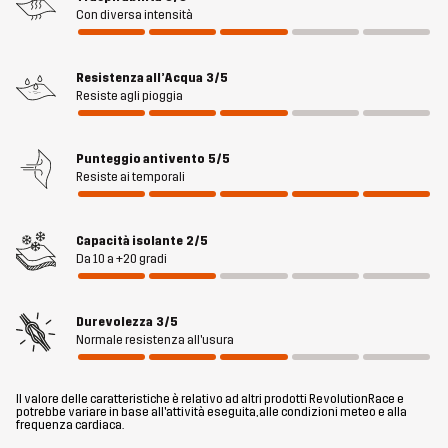
materiale elasticizzato in 4 direzioni, hai piena flessibilità e libertà
Con diversa intensità
di movimento, mentre la membrana Hypershell® Core antivento e
resistente all’acqua ti protegge dalle piogge leggere. Due ampie
tasche per le mani e una tasca a marsupio ventilata sulla schiena
Resistenza all’Acqua
3/5
Resiste agli pioggia
sono comode per riporre giocattoli per cani, snack e altri oggetti
essenziali. L’orlo inferiore e il cappuccio staccabile sono regolabili
per adattarsi perfettamente. Nel complesso, la giacca Responderì
Punteggio antivento
5/5
Softshell è uno strato esterno comodo e confortevole pensato
Resiste ai temporali
per uno stile di vita attivo all’aria aperta.
Capacità isolante
2/5
Il modello
è alto 171 cm e indossa una taglia S
Da 10 a +20 gradi
Fit
REGULAR
Durevolezza
3/5
Normale resistenza all'usura
Materiale 1
100% Poliestere (Riciclato)
Il valore delle caratteristiche è relativo ad altri prodotti RevolutionRace e
Materiale 1
100% Poliestere (Riciclato)
potrebbe variare in base all'attività eseguita, alle condizioni meteo e alla
Retro
frequenza cardiaca.