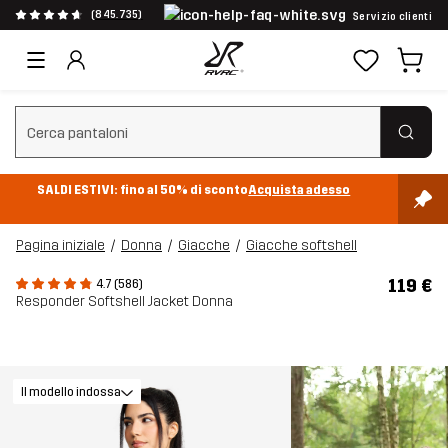
(845.735)
Servizio clienti
Cancella ricerca
SALDI ESTIVI: fino al 50% di sconto
Acquista adesso
Pagina iniziale
Donna
Giacche
Giacche softshell
119 €
4.7 (586)
Responder Softshell Jacket Donna
Il modello indossa