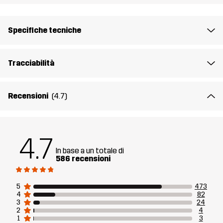
Fodera 1
100% Poliestere
Specifiche tecniche
Membrana
Colonna d'acqua: 8000 mm
Traspirabilità: 8 000 g/m²/24h
Tracciabilità
Peso
670g per una taglia M
Recensioni
(4.7)
Sostenibilità
Dettagli riciclati
leggi qui
4.7
Realizzato per
SPORT CINOFILI
In base a un totale di
586 recensioni
Numero di
10895_2001
articolo
5
473
4
82
3
24
2
4
1
3