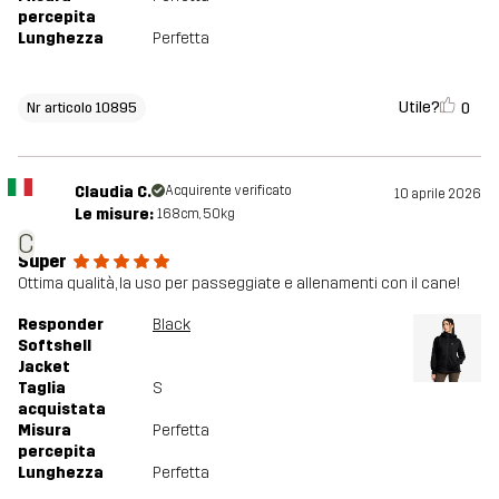
percepita
Lunghezza
Perfetta
Utile?
0
Nr articolo 10895
Claudia C.
Acquirente verificato
10 aprile 2026
Le misure:
168cm, 50kg
C
Super
Ottima qualità, la uso per passeggiate e allenamenti con il cane!
Responder
Black
Softshell
Jacket
Taglia
S
acquistata
Misura
Perfetta
percepita
Lunghezza
Perfetta