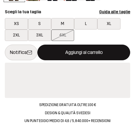
Scegli la tua taglia
Guida alle taglie
XS
S
M
L
XL
2XL
3XL
4XL
Questo tasto aprirà una finestra modale per confermare un nuovo
{{size}} non disponibile
Notifica
Aggiungi al carrello
SPEDIZIONE GRATUITA OLTRE 100 €
DESIGN & QUALITÀ SVEDESI
UN PUNTEGGIO MEDIO DI 4,6 / 5, 840.000+ RECENSIONI