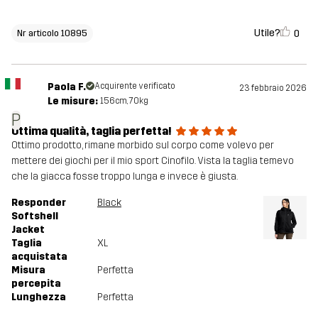
Utile?
0
Nr articolo 10895
Paola F.
Acquirente verificato
23 febbraio 2026
Le misure:
156cm, 70kg
P
Ottima qualità, taglia perfetta!
Ottimo prodotto, rimane morbido sul corpo come volevo per
mettere dei giochi per il mio sport Cinofilo. Vista la taglia temevo
che la giacca fosse troppo lunga e invece è giusta.
Responder
Black
Softshell
Jacket
Taglia
XL
acquistata
Misura
Perfetta
percepita
Lunghezza
Perfetta