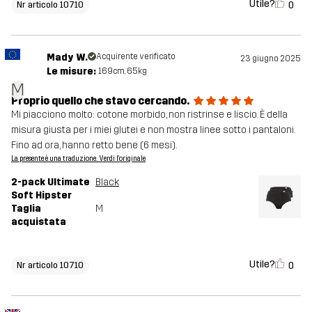
Utile?
0
Nr articolo 10710
Mady W.
Acquirente verificato
23 giugno 2025
Le misure:
169cm, 65kg
M
Proprio quello che stavo cercando.
Mi piacciono molto: cotone morbido, non ristrinse e liscio. È della
misura giusta per i miei glutei e non mostra linee sotto i pantaloni.
Fino ad ora, hanno retto bene (6 mesi).
La presente è una traduzione. Verdi l'originale
2-pack Ultimate
Black
Soft Hipster
Taglia
M
acquistata
Utile?
0
Nr articolo 10710