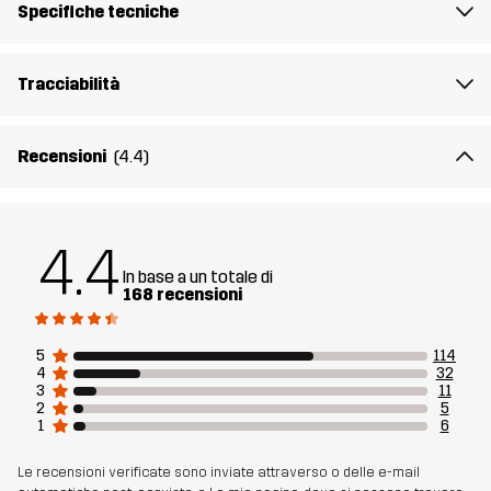
Specifiche tecniche
Numero di
10710_4685
articolo
Tracciabilità
Recensioni
(4.4)
4.4
In base a un totale di
168 recensioni
5
114
4
32
3
11
2
5
1
6
Le recensioni verificate sono inviate attraverso o delle e-mail