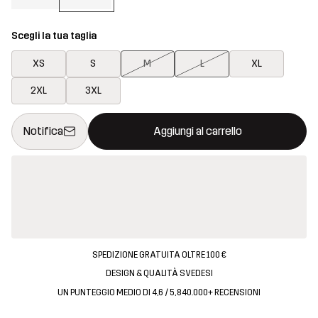
Scegli la tua taglia
XS
S
M
L
XL
2XL
3XL
Questo tasto aprirà una finestra modale per confermare un nuovo
{{size}} non disponibile
Notifica
Aggiungi al carrello
SPEDIZIONE GRATUITA OLTRE 100 €
DESIGN & QUALITÀ SVEDESI
UN PUNTEGGIO MEDIO DI 4,6 / 5, 840.000+ RECENSIONI