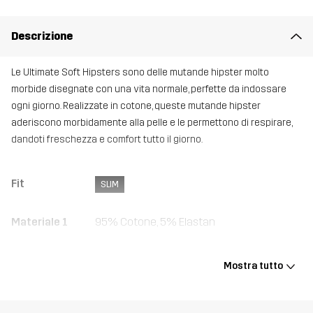
Descrizione
Le Ultimate Soft Hipsters sono delle mutande hipster molto
morbide disegnate con una vita normale, perfette da indossare
ogni giorno. Realizzate in cotone, queste mutande hipster
aderiscono morbidamente alla pelle e le permettono di respirare,
dandoti freschezza e comfort tutto il giorno.
Fit
SLIM
Materiale 1
95% Cotone, 5% Elastan
Peso
75g per una taglia M
Mostra tutto
Realizzato per
MULTIFUNZIONE