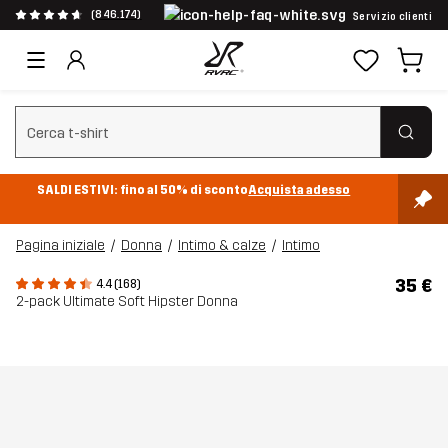
(846.174)
Servizio clienti
Cancella ricerca
SALDI ESTIVI: fino al 50% di sconto
Acquista adesso
Pagina iniziale
Donna
Intimo & calze
Intimo
35 €
4.4 (168)
2-pack Ultimate Soft Hipster Donna