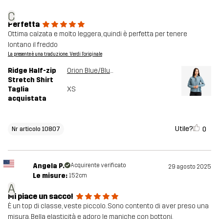
C
Perfetta
Ottima calzata e molto leggera, quindi è perfetta per tenere
lontano il freddo
La presente è una traduzione. Verdi l'originale
Ridge Half-zip
Orion Blue/Blue Mirage
Stretch Shirt
Taglia
XS
acquistata
Utile?
0
Nr articolo 10807
Angela P.
Acquirente verificato
29 agosto 2025
Le misure:
152cm
A
Mi piace un sacco!
È un top di classe, veste piccolo. Sono contento di aver preso una
misura. Bella elasticità e adoro le maniche con bottoni.