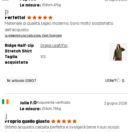
Le misure:
158cm, 47kg
P
Perfetto!
Materiale di qualità, taglio moderno. Sono molto soddisfatto
dell'acquisto.
La presente è una traduzione. Verdi l'originale
Ridge Half-zip
Grape Leaf/Forest Night
Stretch Shirt
Taglia
XS
acquistata
Utile?
0
Nr articolo 10807
Julie F.
Acquirente verificato
2 giugno 2026
Le misure:
154cm, 76kg
J
Proprio quello giusto
Ottimo acquisto, calzata perfetta e svolgerà bene il suo scopo.