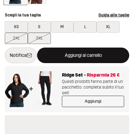
Scegli la tua taglia
Guida alle taglie
XS
S
M
L
XL
2XL
3XL
Questo tasto aprirà una finestra modale per confermare un nuovo
{{size}} non disponibile
Notifica
Aggiungi al carrello
Ridge Set
-
Risparmia
26 €
Questi prodotti fanno parte di un
pacchetto: completa subito il tuo
+
set!
Aggiungi