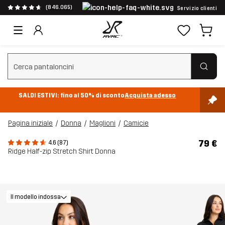
(846.065)
Servizio clienti
Cancella ricerca
SALDI ESTIVI: fino al 50% di sconto
Acquista adesso
Pagina iniziale
Donna
Maglioni
Camicie
79 €
4.6 (87)
Ridge Half-zip Stretch Shirt Donna
Il modello indossa