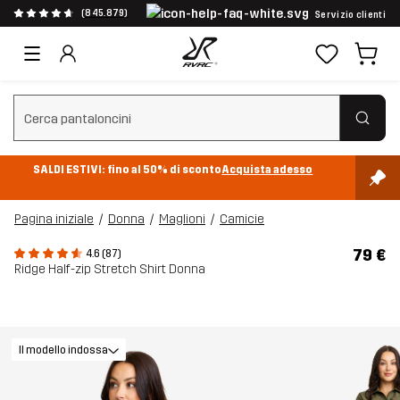
(845.879)
Servizio clienti
Cancella ricerca
SALDI ESTIVI: fino al 50% di sconto
Acquista adesso
Pagina iniziale
Donna
Maglioni
Camicie
79 €
4.6 (87)
Ridge Half-zip Stretch Shirt Donna
Il modello indossa