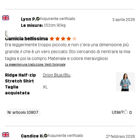
Lynn P.
Acquirente verificato
3 aprile 2026
Le misure:
152cm, 90kg
L
Camicia bellissima
Era leggermente troppo piccolo, e non c'era una dimensione più
grande, il che è un vero peccato. Sto cercando di rientrare la mia
taglia e poi la compro. Materiale e colore meravigliosi.
La presente è una traduzione. Verdi l'originale
Ridge Half-zip
Orion Blue/Blue Mirage
Stretch Shirt
Taglia
XL
acquistata
Utile?
0
Nr articolo 10807
Candice H.
Acquirente verificato
27 febbraio 2026