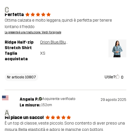
C
Perfetta
Ottima calzata e molto leggera, quindi è perfetta per tenere
lontano il freddo
La presente è una traduzione. Verdi l'originale
Ridge Half-zip
Orion Blue/Blue Mirage
Stretch Shirt
Taglia
XS
acquistata
Utile?
0
Nr articolo 10807
Angela P.
Acquirente verificato
29 agosto 2025
Le misure:
152cm
A
Mi piace un sacco!
È un top di classe, veste piccolo. Sono contento di aver preso una
misura. Bella elasticità e adoro le maniche con bottoni.