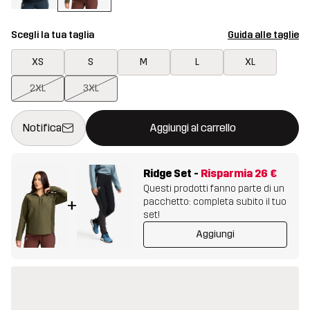
Scegli la tua taglia
Guida alle taglie
XS
S
M
L
XL
2XL
3XL
Questo tasto aprirà una finestra modale per confermare un nuovo
{{size}} non disponibile
Notifica
Aggiungi al carrello
Ridge Set
-
Risparmia
26 €
Questi prodotti fanno parte di un
pacchetto: completa subito il tuo
+
set!
Aggiungi