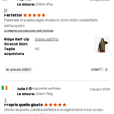
Le misure:
158cm, 47kg
P
Perfetto!
Materiale di qualità, taglio moderno. Sono molto soddisfatto
dell'acquisto.
La presente è una traduzione. Verdi l'originale
Ridge Half-zip
Grape Leaf/Forest Night
Stretch Shirt
Taglia
XS
acquistata
Utile?
0
Nr articolo 10807
Julie F.
Acquirente verificato
2 giugno 2026
Le misure:
154cm, 76kg
J
Proprio quello giusto
Ottimo acquisto, calzata perfetta e svolgerà bene il suo scopo.