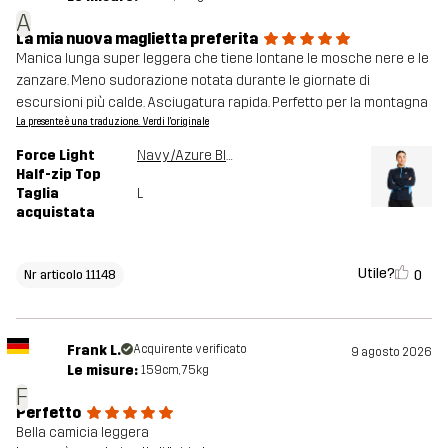
A
La mia nuova maglietta preferita
Manica lunga super leggera che tiene lontane le mosche nere e le
zanzare. Meno sudorazione notata durante le giornate di
escursioni più calde. Asciugatura rapida. Perfetto per la montagna
La presente è una traduzione. Verdi l'originale
Force Light
Navy/Azure Blue
Half-zip Top
Taglia
L
acquistata
Utile?
0
Nr articolo 11148
Frank L.
Acquirente verificato
9 agosto 2026
Le misure:
159cm, 75kg
F
Perfetto
Bella camicia leggera