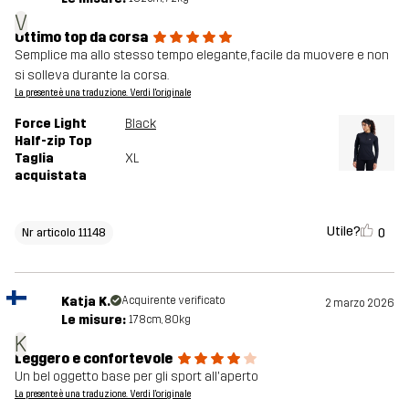
V
Ottimo top da corsa
Semplice ma allo stesso tempo elegante, facile da muovere e non
si solleva durante la corsa.
La presente è una traduzione. Verdi l'originale
Force Light
Black
Half-zip Top
Taglia
XL
acquistata
Utile?
0
Nr articolo 11148
Katja K.
Acquirente verificato
2 marzo 2026
Le misure:
178cm, 80kg
K
Leggero e confortevole
Un bel oggetto base per gli sport all'aperto
La presente è una traduzione. Verdi l'originale