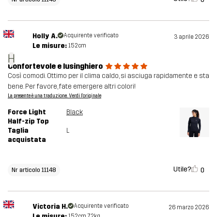
Holly A.
Acquirente verificato
3 aprile 2026
Le misure:
152cm
H
Confortevole e lusinghiero
Così comodi. Ottimo per il clima caldo, si asciuga rapidamente e sta
bene. Per favore, fate emergere altri colori!
La presente è una traduzione. Verdi l'originale
Force Light
Black
Half-zip Top
Taglia
L
acquistata
Utile?
0
Nr articolo 11148
Victoria H.
Acquirente verificato
26 marzo 2026
Le misure:
152cm, 72kg