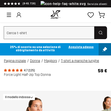
(846.728)
Servizio clienti
Cancella ricerca
25% di sconto su una selezione di
Acquista adesso
abbigliamento da attività
Pagina iniziale
Donna
Maglioni
T-shirt a maniche lunghe
59 €
4.7 (125)
Force Light Half-zip Top Donna
Il modello indossa