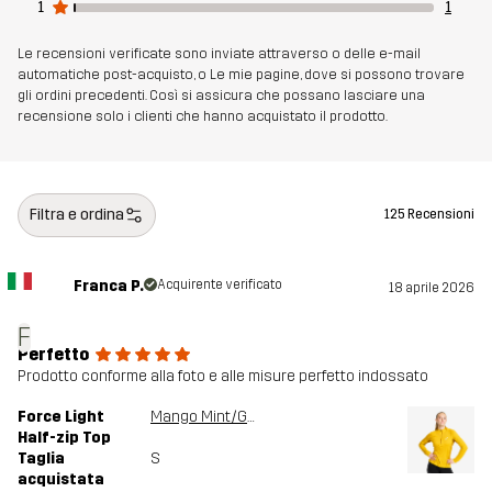
1
1
Numero di
11148_4993
Le recensioni verificate sono inviate attraverso o delle e-mail
articolo
automatiche post-acquisto, o Le mie pagine, dove si possono trovare
gli ordini precedenti. Così si assicura che possano lasciare una
recensione solo i clienti che hanno acquistato il prodotto.
Filtra e ordina
125 Recensioni
Franca P.
Acquirente verificato
18 aprile 2026
F
Perfetto
Prodotto conforme alla foto e alle misure perfetto indossato
Force Light
Mango Mint/Golden Palm
Half-zip Top
Taglia
S
acquistata