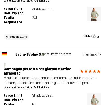
La presente è una traduzione. Verdi l'originale
Force Light
Shadow/Castor Gray
Half-zip Top
Taglia
2XL
acquistata
Utile?
0
Nr articolo 11148
Laura-Sophie G.
Acquirente verificato
2 agosto 2026
L
Compagno perfetto per giornate attive
all'aperto
Maglione leggero e traspirante da esterno con taglio sportivo -
comodo, funzionale e ideale per le giornate attive all'aperto.
La presente è una traduzione. Verdi l'originale
Force Light
Shadow/Castor Gray
Half-zip Top
Taglia
M