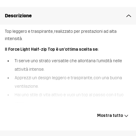
Descrizione
Top leggero e traspirante, realizzato per prestazioni ad alta
intensità.
Il Force Light Half-zip Top è un’ottima scelta se:
Ti serve uno strato versatile che allontana l’umidità nelle
attività intense.
Apprezzi un design leggero e traspirante, con una buona
ventilazione.
Hai uno stile di vita attivo e vuoi un top al passo con il tuo
ritmo.
Il Force Light Half-zip Top è concepito per le attività energiche:
Mostra tutto
abbina tessuti leggeri a una ventilazione strategica per aiutarti a
dare le prestazioni migliori. Realizzato in materiali riciclati, è dotato