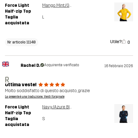
Force Light
Mango Mint/Golden Palm
Half-zip Top
Taglia
L
acquistata
Utile?
0
Nr articolo 11148
Rachel D.
Acquirente verificato
16 febbraio 2026
R
Ottima veste!
Molto soddisfatto di questo acquisto, grazie
La presente è una traduzione. Verdi l'originale
Force Light
Navy/Azure Blue
Half-zip Top
Taglia
S
acquistata