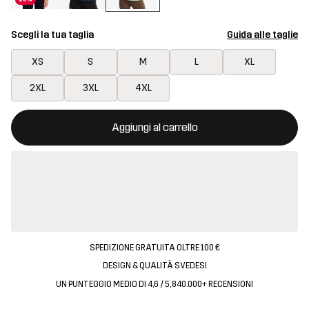
Scegli la tua taglia
Guida alle taglie
XS
S
M
L
XL
2XL
3XL
4XL
Questo tasto aprirà una finestra modale per confermare un nuovo
{{size}} non disponibile
Aggiungi al carrello
SPEDIZIONE GRATUITA OLTRE 100 €
DESIGN & QUALITÀ SVEDESI
UN PUNTEGGIO MEDIO DI 4,6 / 5, 840.000+ RECENSIONI