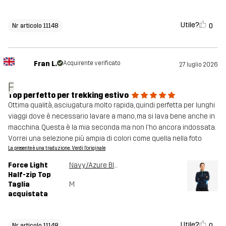
Utile?
0
Nr articolo 11148
Fran L.
Acquirente verificato
27 luglio 2026
F
Top perfetto per trekking estivo
Ottima qualità, asciugatura molto rapida, quindi perfetta per lunghi
viaggi dove è necessario lavare a mano, ma si lava bene anche in
macchina. Questa è la mia seconda ma non l'ho ancora indossata.
Vorrei una selezione più ampia di colori come quella nella foto
La presente è una traduzione. Verdi l'originale
Force Light
Navy/Azure Blue
Half-zip Top
Taglia
M
acquistata
Utile?
0
Nr articolo 11148