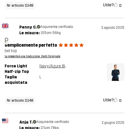
Utile?
0
Nr articolo 11148
Penny C.
Acquirente verificato
3 agosto 2025
Le misure:
155cm, 56kg
P
semplicemente perfetto
bel top
La presente è una traduzione. Verdi l'originale
Force Light
Navy/Azure Blue
Half-zip Top
Taglia
L
acquistata
Utile?
0
Nr articolo 11148
Anja T.
Acquirente verificato
2 giugno 2025
Le misure:
171cm, 78kg